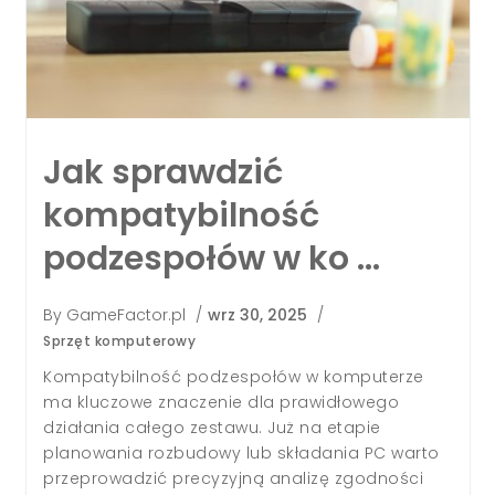
Jak podłączyć 2 karty
graficzne do komputera
i …
By
GameFactor.pl
/
sie 11, 2025
/
Sprzęt komputerowy
Podłączenie dwóch kart graficznych do
komputera to rozwiązanie, które rozważa wiele
osób poszukujących wyższej wydajności
graficznej. Jednak sam proces instalacji oraz
sens posiadania dwóch GPU w komputerze są
znacznie bardziej złożone, niż mogłoby się