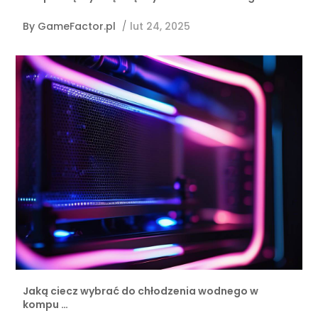
By
GameFactor.pl
/
lut 24, 2025
Jaką ciecz wybrać do chłodzenia wodnego w
kompu …