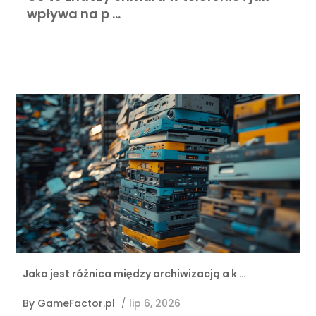
wpływa na p …
Jaka jest różnica między archiwizacją a k …
By
GameFactor.pl
/
lip 6, 2026