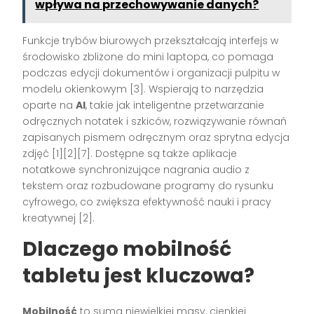
wpływa na przechowywanie danych?
Funkcje trybów biurowych przekształcają interfejs w
środowisko zbliżone do mini laptopa, co pomaga
podczas edycji dokumentów i organizacji pulpitu w
modelu okienkowym [3]. Wspierają to narzędzia
oparte na
AI
, takie jak inteligentne przetwarzanie
odręcznych notatek i szkiców, rozwiązywanie równań
zapisanych pismem odręcznym oraz sprytna edycja
zdjęć [1][2][7]. Dostępne są także aplikacje
notatkowe synchronizujące nagrania audio z
tekstem oraz rozbudowane programy do rysunku
cyfrowego, co zwiększa efektywność nauki i pracy
kreatywnej [2].
Dlaczego mobilność
tabletu jest kluczowa?
Mobilność
to suma niewielkiej masy, cienkiej