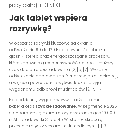
pracy zdalnej [1][3][5][6].
Jak tablet wspiera
rozrywkę?
W obszarze rozrywki kluczowe są ekran o
odświeżaniu 90 do 120 Hz dla płynności obrazu,
głośniki stereo oraz energooszczędne procesory,
które zapewniają responsywność aplikacji i dłuższy
czas działania bez ładowania [2][5][7]. Wysokie
odświeżanie poprawia komfort przewijania i animacji,
a większa powierzchnia wyświetlacza sprzyja
wygodnemu odbiorowi multimediów [2][5][7].
Na codzienną wygodę wpływa także pojemna
bateria oraz
szybkie ładowanie
. W segmencie 2026
standardem są akumulatory przekraczające 10 000
mAh, a ładowarki 33 do 45 W istotnie skracają
przestoje między sesjami multimedialnymi [1][3][7].