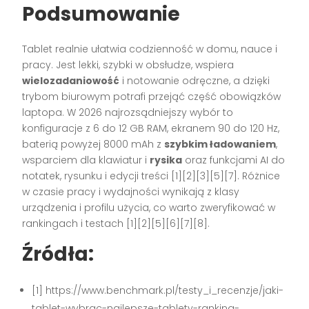
Podsumowanie
Tablet realnie ułatwia codzienność w domu, nauce i
pracy. Jest lekki, szybki w obsłudze, wspiera
wielozadaniowość
i notowanie odręczne, a dzięki
trybom biurowym potrafi przejąć część obowiązków
laptopa. W 2026 najrozsądniejszy wybór to
konfiguracje z 6 do 12 GB RAM, ekranem 90 do 120 Hz,
baterią powyżej 8000 mAh z
szybkim ładowaniem
,
wsparciem dla klawiatur i
rysika
oraz funkcjami AI do
notatek, rysunku i edycji treści [1][2][3][5][7]. Różnice
w czasie pracy i wydajności wynikają z klasy
urządzenia i profilu użycia, co warto zweryfikować w
rankingach i testach [1][2][5][6][7][8].
Źródła:
[1] https://www.benchmark.pl/testy_i_recenzje/jaki-
tablet-wybrac-najlepsze-tablety-ranking-