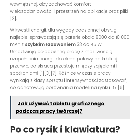
wewnętrznej, aby zachować komfort
wielozadaniowości i przestrzeń na aplikacje oraz pliki
[2].
W kwestii energii, dla wygody codziennej obsługi
najlepiej sprawdzają się baterie około 8000 do 10 000
mAh z
szybkim ładowaniem
33 do 45 W.
Umożliwiają całodzienną pracę z możliwością
uzupełnienia energii do około połowy po krótkiej
przerwie, co skraca przestoje między zajęciami i
spotkaniami [1][3][7]. Różnice w czasie pracy
wynikają z klasy sprzętu i intensywności zastosowań,
co odnotowują porównania modeli na rynku [5][6].
Jak używać tabletu graficznego
podczas pracy twórczej?
Po co rysik i klawiatura?