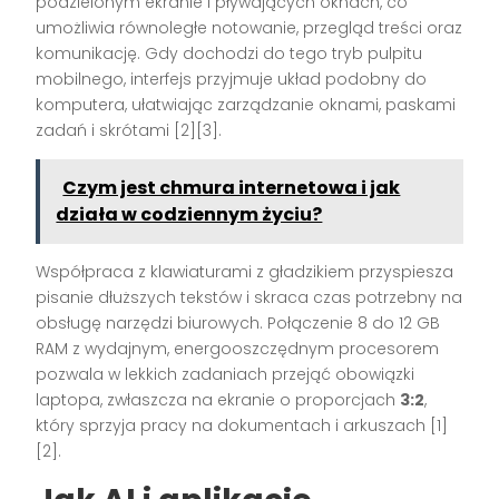
podzielonym ekranie i pływających oknach, co
umożliwia równoległe notowanie, przegląd treści oraz
komunikację. Gdy dochodzi do tego tryb pulpitu
mobilnego, interfejs przyjmuje układ podobny do
komputera, ułatwiając zarządzanie oknami, paskami
zadań i skrótami [2][3].
Czym jest chmura internetowa i jak
działa w codziennym życiu?
Współpraca z klawiaturami z gładzikiem przyspiesza
pisanie dłuższych tekstów i skraca czas potrzebny na
obsługę narzędzi biurowych. Połączenie 8 do 12 GB
RAM z wydajnym, energooszczędnym procesorem
pozwala w lekkich zadaniach przejąć obowiązki
laptopa, zwłaszcza na ekranie o proporcjach
3:2
,
który sprzyja pracy na dokumentach i arkuszach [1]
[2].