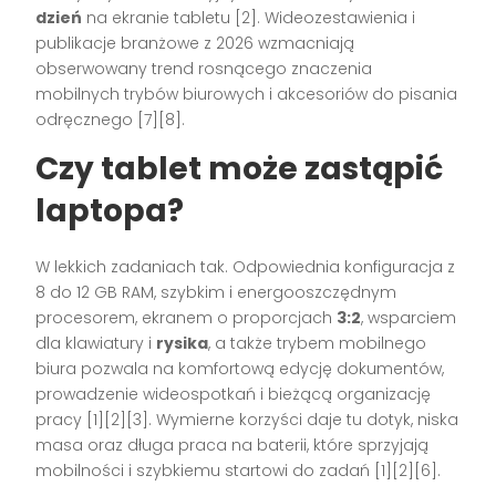
dzień
na ekranie tabletu [2]. Wideozestawienia i
publikacje branżowe z 2026 wzmacniają
obserwowany trend rosnącego znaczenia
mobilnych trybów biurowych i akcesoriów do pisania
odręcznego [7][8].
Czy tablet może zastąpić
laptopa?
W lekkich zadaniach tak. Odpowiednia konfiguracja z
8 do 12 GB RAM, szybkim i energooszczędnym
procesorem, ekranem o proporcjach
3:2
, wsparciem
dla klawiatury i
rysika
, a także trybem mobilnego
biura pozwala na komfortową edycję dokumentów,
prowadzenie wideospotkań i bieżącą organizację
pracy [1][2][3]. Wymierne korzyści daje tu dotyk, niska
masa oraz długa praca na baterii, które sprzyjają
mobilności i szybkiemu startowi do zadań [1][2][6].