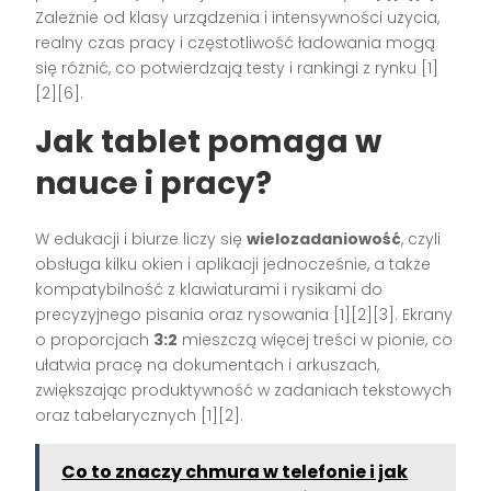
Zależnie od klasy urządzenia i intensywności użycia,
realny czas pracy i częstotliwość ładowania mogą
się różnić, co potwierdzają testy i rankingi z rynku [1]
[2][6].
Jak tablet pomaga w
nauce i pracy?
W edukacji i biurze liczy się
wielozadaniowość
, czyli
obsługa kilku okien i aplikacji jednocześnie, a także
kompatybilność z klawiaturami i rysikami do
precyzyjnego pisania oraz rysowania [1][2][3]. Ekrany
o proporcjach
3:2
mieszczą więcej treści w pionie, co
ułatwia pracę na dokumentach i arkuszach,
zwiększając produktywność w zadaniach tekstowych
oraz tabelarycznych [1][2].
Co to znaczy chmura w telefonie i jak