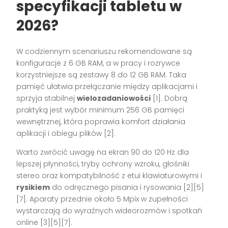
specyfikacji tabletu w
2026?
W codziennym scenariuszu rekomendowane są
konfiguracje z 6 GB RAM, a w pracy i rozrywce
korzystniejsze są zestawy 8 do 12 GB RAM. Taka
pamięć ułatwia przełączanie między aplikacjami i
sprzyja stabilnej
wielozadaniowości
[1]. Dobrą
praktyką jest wybór minimum 256 GB pamięci
wewnętrznej, która poprawia komfort działania
aplikacji i obiegu plików [2].
Warto zwrócić uwagę na ekran 90 do 120 Hz dla
lepszej płynności, tryby ochrony wzroku, głośniki
stereo oraz kompatybilność z etui klawiaturowymi i
rysikiem
do odręcznego pisania i rysowania [2][5]
[7]. Aparaty przednie około 5 Mpix w zupełności
wystarczają do wyraźnych wideorozmów i spotkań
online [3][5][7].