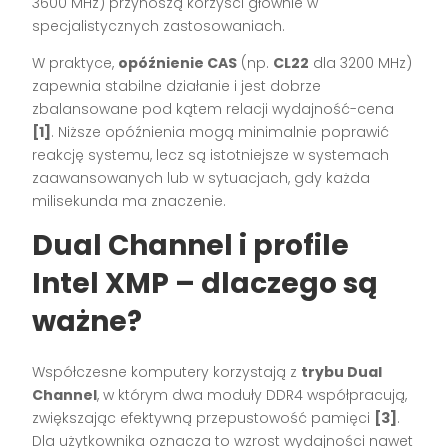
3600 MHz) przynoszą korzyści głównie w
specjalistycznych zastosowaniach.
W praktyce,
opóźnienie CAS
(np.
CL22
dla 3200 MHz)
zapewnia stabilne działanie i jest dobrze
zbalansowane pod kątem relacji wydajność-cena
[1]
. Niższe opóźnienia mogą minimalnie poprawić
reakcję systemu, lecz są istotniejsze w systemach
zaawansowanych lub w sytuacjach, gdy każda
milisekunda ma znaczenie.
Dual Channel i profile
Intel XMP – dlaczego są
ważne?
Współczesne komputery korzystają z
trybu Dual
Channel
, w którym dwa moduły DDR4 współpracują,
zwiększając efektywną przepustowość pamięci
[3]
.
Dla użytkownika oznacza to wzrost wydajności nawet