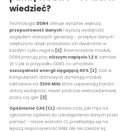
wiedzieć?
Technologia
DDR4
oferuje wyraźnie większą
przepustowość danych
i wyższą wydajność
względem starszych generacji – przepływ danych
zwiększono dzięki przesyłaniu ich dwukrotnie w
każdym cyklu zegara
[2]
. Równocześnie moduły
DDR4 pracują przy
niższym napięciu 1,2 V
, zamiast
1,5 V jak w przypadku DDR3, co umożliwia
oszczędność energii sięgającą 40%
[2]
. Dziś w
komputerach domowych dominują moduły
taktowane na
3200 MHz
, które zapewniają bardzo
dobrą wydajność nawet podczas wielozadaniowej
pracy czy gier
[3]
.
Opóźnienie CAS (CL)
określa czas, jaki mija od
zgłoszenia żądania do udostępnienia danych przez
pamięć – niższe wartości CL przekładają się na
lepszą responsywność RAM, ale nie zawsze są