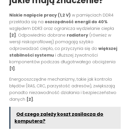
jakie mają znaczenie?
Niskie napięcie pracy (1,2 V)
w pamięciach DDR4
przekłada się na
oszczędność energii do 40%
względem DDR3 oraz ogranicza wydzielanie ciepła
[2]
. Odpowiednio dobrane
radiatory
(również w
wersji niskoprofilowej) pomagają szybko
odprowadzać ciepło, co przyczynia się do
większej
stabilności systemu
i dłuższej żywotności
komponentów podczas długotrwałego obciążenia
[1]
.
Energooszczędne mechanizmy, takie jak kontrola
błędów (RAS, CRC, parzystość adresów), zwiększają
ponadto niezawodność działania i bezpieczeństwo
danych
[2]
.
Od czego zależy koszt zasilacza do
komputera?