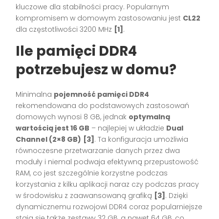
kluczowe dla stabilności pracy. Popularnym
kompromisem w domowym zastosowaniu jest
CL22
dla częstotliwości 3200 MHz
[1]
.
Ile pamięci DDR4
potrzebujesz w domu?
Minimalna
pojemność pamięci DDR4
rekomendowana do podstawowych zastosowań
domowych wynosi 8 GB, jednak
optymalną
wartością jest 16 GB
– najlepiej w układzie
Dual
Channel (2×8 GB)
[3]
. Ta konfiguracja umożliwia
równoczesne przetwarzanie danych przez dwa
moduły i niemal podwaja efektywną przepustowość
RAM, co jest szczególnie korzystne podczas
korzystania z kilku aplikacji naraz czy podczas pracy
w środowisku z zaawansowaną grafiką
[3]
. Dzięki
dynamicznemu rozwojowi DDR4 coraz popularniejsze
stają się także zestawy 32 GB, a nawet 64 GB, co