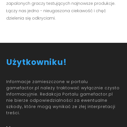
zapalonych graczy testujących najnowsze produkcje.
Łączy nas jedno - nieugaszona ciekawość i chęć
dzielenia się odkryciami.
Użytkowniku!
Informacje zamieszczone w portalu
gamefactor.pl należy traktować wyłącznie czysto
informacyjnie. Redakcja Portalu gamefactor.pl
nie bierze odpowiedzialności za ewentualne
szkody, które mogą wynikać ze złej interpretacji
treści.