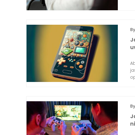
B
J
u
Ab
ja
op
B
J
n