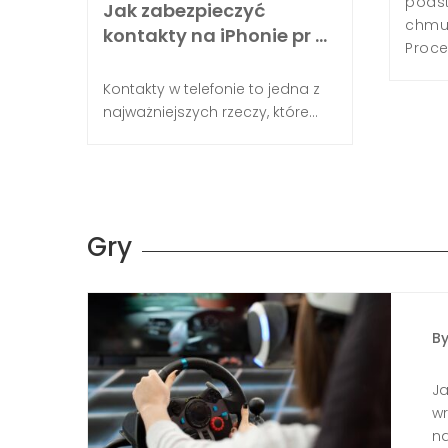
pods
Jak zabezpieczyć
logowania się do narzędzia konfiguracyjnego i
chmur
kontakty na iPhonie pr …
w odpowiedzialnych za optymalne
Proces
Kontakty w telefonie to jedna z
najważniejszych rzeczy, które...
Gry
B
Ja
wr
na