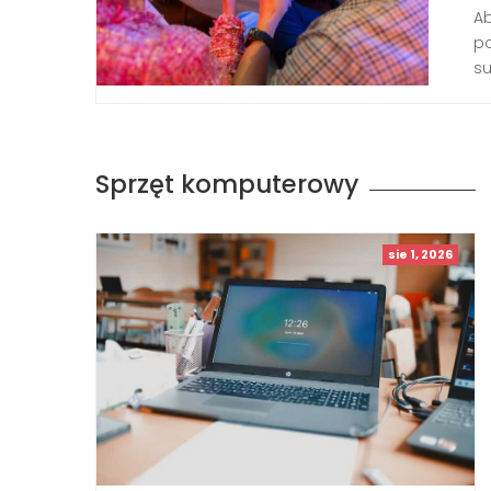
Ab
po
su
Sprzęt komputerowy
sie 1, 2026