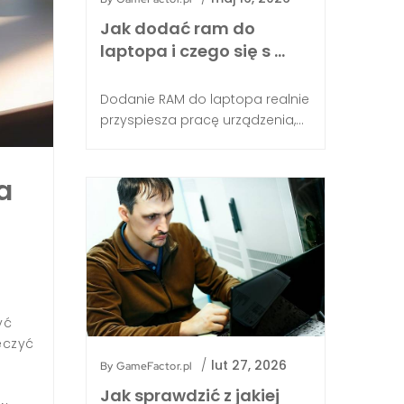
Jak dodać ram do
laptopa i czego się s …
Dodanie RAM do laptopa realnie
przyspiesza pracę urządzenia,...
Jak dodać komputer do
a
domowej sieci?
By
GameFactor.pl
/
cze 3, 2026
/
Porady
Najprościej dodać komputer do routera na dw
przewód RJ-45 do portu LAN w routerze i do gn
yć
komputerze, a system wykryje połączenie auto
eczyć
się przez Wi‑Fi, wybierz domową sieć z listy, wpi
/
lut 27, 2026
By
GameFactor.pl
Tyle wystarczy, by zakończyć podłączenie komp
korzystać z internetu w domu. Jak najszybcie
Jak sprawdzić z jakiej