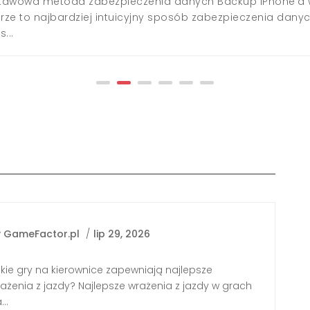
tawowa metoda zabezpieczenia danych Backup iPhone'a 
ze to najbardziej intuicyjny sposób zabezpieczenia danyc
...
y
GameFactor.pl
/
lip 29, 2026
kie gry na kierownice zapewniają najlepsze
ażenia z jazdy? Najlepsze wrażenia z jazdy w grach
...