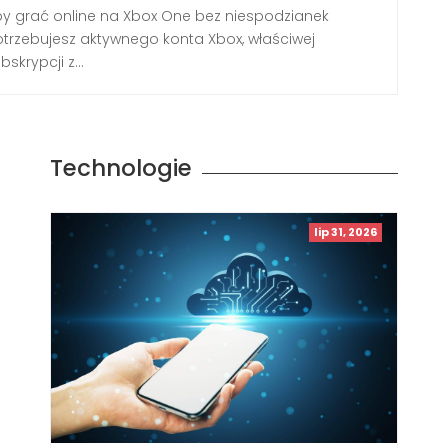
y grać online na Xbox One bez niespodzianek
trzebujesz aktywnego konta Xbox, właściwej
bskrypcji z...
Technologie
lip 31, 2026