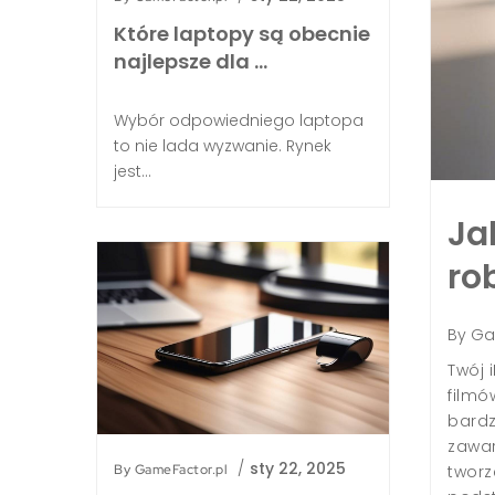
Które laptopy są obecnie
najlepsze dla …
Wybór odpowiedniego laptopa
to nie lada wyzwanie. Rynek
jest...
Ja
gurować wzmacniacz TP
ro
owej si …
By
Ga
 15, 2026
/
Porady
Twój 
macniacz TP Link w domowej sieci? Wzmacniacz
filmó
uczowe urządzenie dla osób pragnących
bardz
refy Wi-Fi w domu i zwiększyć dostępność
zawar
ewodowej. Najważniejsze etapy konfiguracji
/
sty 22, 2025
By
GameFactor.pl
tworz
odłączenia wzmacniacza, właściwego wyboru