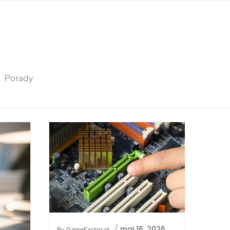
Porady
/
maj 16, 2026
By
GameFactor.pl