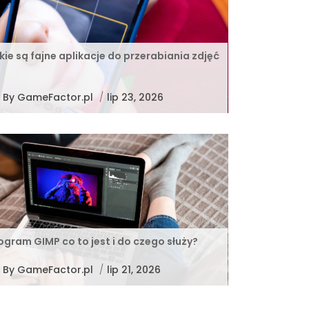
kie są fajne aplikacje do przerabiania zdjęć
By
GameFactor.pl
/
lip 23, 2026
ogram GIMP co to jest i do czego służy?
By
GameFactor.pl
/
lip 21, 2026