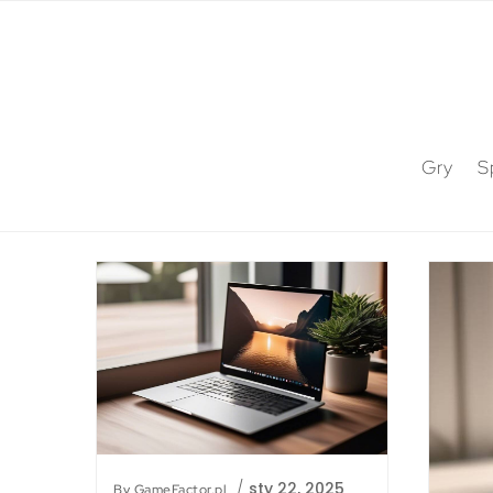
Gry
S
/
sty 22, 2025
By
GameFactor.pl