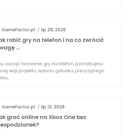
y
GameFactor.pl
/
lip 28, 2026
ak robić gry na telefon i na co zwrócić
wagę …
y zacząć tworzenie gry na telefon, potrzebujesz
snej wizji projektu, wyboru gatunku, precyzyjnego
isu...
y
GameFactor.pl
/
lip 13, 2026
ak grać online na Xbox One bez
iespodzianek?