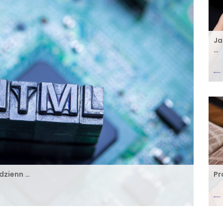
Ja
…
dzienn …
Pr