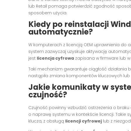
lub Retail pomaga potwierdzić zgodność sposobu
sposobem użycia.
Kiedy po reinstalacji Win
automatycznie?
W komputerach z licencją OEM uprawnienia do akt
system zazwyczaj uzyskuje aktywację automatyc
jest
licencja cyfrowa
zapisana w firmware lub w 
Taki mechanizm gwarantuje ciągłość działania be
nastąpiła zmiana komponentów kluczowych lub n
Jakie komunikaty w syst
czujność?
Czujność powinny wzbudzić ostrzeżenia o braku a
o naprawę systemu w kontekście licencji. Taki
klucza, z obsługą
licencji cyfrowej
lub z niezgod