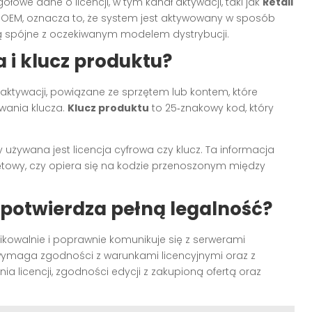
ółowe dane o licencji, w tym kanał aktywacji, taki jak
Retail
ub OEM, oznacza to, że system jest aktywowany w sposób
są spójne z oczekiwanym modelem dystrybucji.
a i klucz produktu?
aktywacji, powiązane ze sprzętem lub kontem, które
wania klucza.
Klucz produktu
to 25‑znakowy kod, który
 używana jest licencja cyfrowa czy klucz. Ta informacja
ętowy, czy opiera się na kodzie przenoszonym między
 potwierdza pełną legalność?
fikowalnie i poprawnie komunikuje się z serwerami
ymaga zgodności z warunkami licencyjnymi oraz z
a licencji, zgodności edycji z zakupioną ofertą oraz