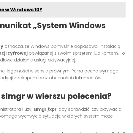
we w Windows 10?
omunikat „System Windows
ny
oznacza, że Windows pomyślnie dopasował instalację
ncji cyfrowej
powiązanej z Twoim sprzętem lub kontem. To
dłowe działanie usługi aktywacyjnej.
ełnej legalności w sensie prawnym. Pełna ocena wymaga
ści edycji z zakupem oraz obecności dokumentów
 slmgr w wierszu polecenia?
istratora i użyj
slmgr /xpr
, aby sprawdzić, czy aktywacja
 pomaga wychwycić sytuacje, w których system może