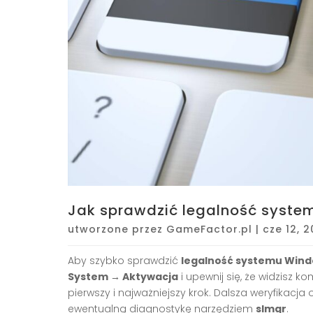
Jak sprawdzić legalność syst
utworzone przez
GameFactor.pl
|
cze 12, 
Aby szybko sprawdzić
legalność systemu Win
System → Aktywacja
i upewnij się, że widzisz k
pierwszy i najważniejszy krok. Dalsza weryfikacja
ewentualną diagnostykę narzędziem
slmgr
.