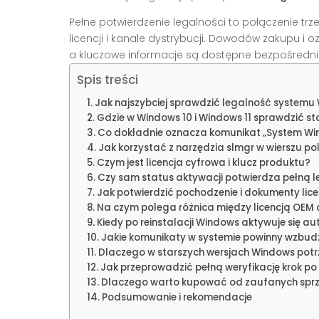
Pełne potwierdzenie legalności to połączenie trz
licencji i kanale dystrybucji. Dowodów zakupu i 
a kluczowe informacje są dostępne bezpośredni
Spis treści
Jak najszybciej sprawdzić legalność systemu
Gdzie w Windows 10 i Windows 11 sprawdzić st
Co dokładnie oznacza komunikat „System W
Jak korzystać z narzędzia slmgr w wierszu po
Czym jest licencja cyfrowa i klucz produktu?
Czy sam status aktywacji potwierdza pełną 
Jak potwierdzić pochodzenie i dokumenty lice
Na czym polega różnica między licencją OEM a
Kiedy po reinstalacji Windows aktywuje się a
Jakie komunikaty w systemie powinny wzbud
Dlaczego w starszych wersjach Windows po
Jak przeprowadzić pełną weryfikację krok po
Dlaczego warto kupować od zaufanych sp
Podsumowanie i rekomendacje