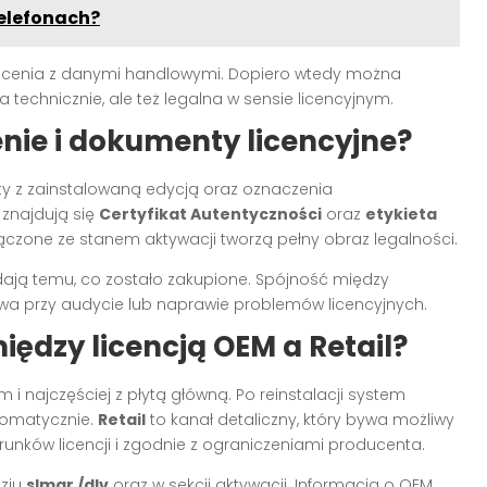
telefonach?
olecenia z danymi handlowymi. Dopiero wtedy można
na technicznie, ale też legalna w sensie licencyjnym.
nie i dokumenty licencyjne?
ty z zainstalowaną edycją oraz oznaczenia
znajdują się
Certyfikat Autentyczności
oraz
etykieta
ączone ze stanem aktywacji tworzą pełny obraz legalności.
dają temu, co zostało zakupione. Spójność między
a przy audycie lub naprawie problemów licencyjnych.
ędzy licencją OEM a Retail?
 i najczęściej z płytą główną. Po reinstalacji system
utomatycznie.
Retail
to kanał detaliczny, który bywa możliwy
unków licencji i zgodnie z ograniczeniami producenta.
dziu
slmgr /dlv
oraz w sekcji aktywacji. Informacja o OEM