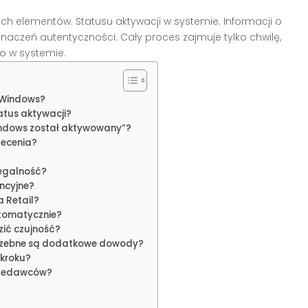
ech elementów. Statusu aktywacji w systemie. Informacji o
oznaczeń autentyczności. Cały proces zajmuje tylko chwilę,
o w systemie.
 Windows?
atus aktywacji?
indows został aktywowany”?
lecenia?
legalność?
ncyjne?
 Retail?
utomatycznie?
zić czujność?
trzebne są dodatkowe dowody?
 kroku?
rzedawców?