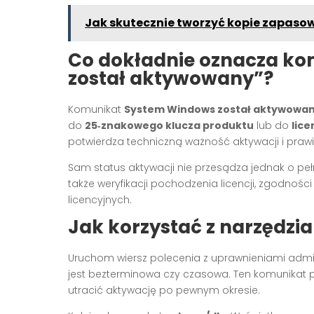
Jak skutecznie tworzyć kopie zapaso
Co dokładnie oznacza k
został aktywowany”?
Komunikat
System Windows został aktywowa
do
25‑znakowego klucza produktu
lub do
lice
potwierdza techniczną ważność aktywacji i prawi
Sam status aktywacji nie przesądza jednak o p
także weryfikacji pochodzenia licencji, zgodno
licencyjnych.
Jak korzystać z narzędzia
Uruchom wiersz polecenia z uprawnieniami admin
jest bezterminowa czy czasowa. Ten komunikat
utracić aktywację po pewnym okresie.