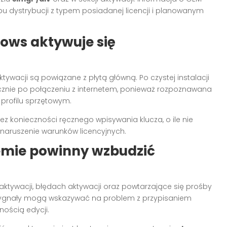
 dystrybucji z typem posiadanej licencji i planowanym
dows aktywuje się
ywacji są powiązane z płytą główną. Po czystej instalacji
znie po połączeniu z internetem, ponieważ rozpoznawana
profilu sprzętowym.
z konieczności ręcznego wpisywania klucza, o ile nie
aruszenie warunków licencyjnych.
emie powinny wzbudzić
ktywacji, błędach aktywacji oraz powtarzające się prośby
e sygnały mogą wskazywać na problem z przypisaniem
nością edycji.