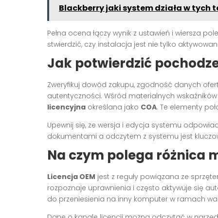
Blackberry jaki system działa w tych 
Pełna ocena łączy wynik z ustawień i wiersza p
stwierdzić, czy instalacja jest nie tylko aktywowa
Jak potwierdzić pochodze
Zweryfikuj dowód zakupu, zgodność danych ofer
autentyczności. Wśród materialnych wskaźników 
licencyjna
określana jako
COA
. Te elementy poł
Upewnij się, że wersja i edycja systemu odpowia
dokumentami a odczytem z systemu jest kluczow
Na czym polega różnica mi
Licencja OEM
jest z reguły powiązana ze sprzętem
rozpoznaje uprawnienia i często aktywuje się a
do przeniesienia na inny komputer w ramach war
Dane o kanale licencji można odczytać w narzę