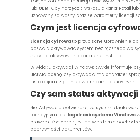
Kolejna komenda to
slmgr /dlv
. Wyświetla szczeg
lub
OEM
. Gdy narzędzie wskazuje kanał Retail l
uznawany za ważny oraz że parametry licencji 
Czym jest licencja cyfrow
Licencja cyfrowa
to przypisane uprawnienie do 
pozwala aktywować system bez ręcznego wpisy
służy do aktywowania konkretnej instalacji.
W widoku aktywacji Windows zwykle informuje, czy
ułatwia ocenę, czy aktywacja ma charakter sprz
instalacjami zgodnie z warunkami licencyjnymi.
Czy sam status aktywacji
Nie. Aktywacja potwierdza, że system działa wery
licencyjnymi, ale
legalność systemu Windows
w
prawem. Konieczne jest potwierdzenie pochodzeni
poprawności dokumentów.