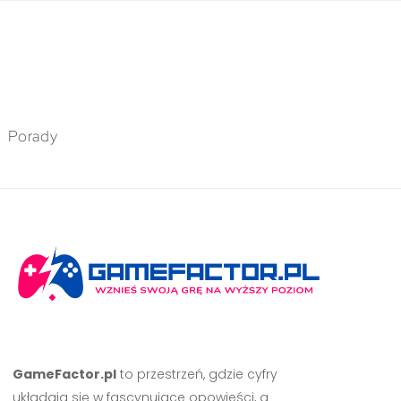
Porady
GameFactor.pl
to przestrzeń, gdzie cyfry
układają się w fascynujące opowieści, a