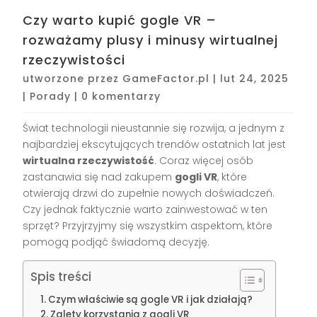
Czy warto kupić gogle VR –
rozważamy plusy i minusy wirtualnej
rzeczywistości
utworzone przez
GameFactor.pl
|
lut 24, 2025
|
Porady
|
0 komentarzy
Świat technologii nieustannie się rozwija, a jednym z
najbardziej ekscytujących trendów ostatnich lat jest
wirtualna rzeczywistość
. Coraz więcej osób
zastanawia się nad zakupem
gogli VR
, które
otwierają drzwi do zupełnie nowych doświadczeń.
Czy jednak faktycznie warto zainwestować w ten
sprzęt? Przyjrzyjmy się wszystkim aspektom, które
pomogą podjąć świadomą decyzję.
Spis treści
Czym właściwie są gogle VR i jak działają?
Zalety korzystania z gogli VR