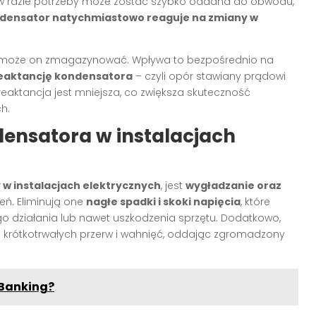
w razie potrzeby może zostać szybko oddana do obwodu,
densator natychmiastowo reaguje na zmiany w
ii może on zmagazynować. Wpływa to bezpośrednio na
eaktancję kondensatora
– czyli opór stawiany prądowi
eaktancja jest mniejsza, co zwiększa skuteczność
h.
ensatora w instalacjach
w instalacjach elektrycznych
, jest
wygładzanie oraz
ń. Eliminują one
nagłe spadki i skoki napięcia
, które
o działania lub nawet uszkodzenia sprzętu. Dodatkowo,
krótkotrwałych przerw i wahnięć, oddając zgromadzony
 Banking?