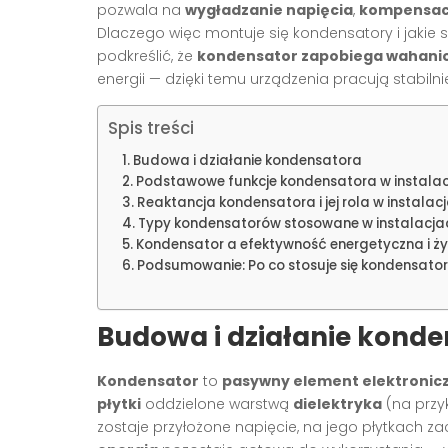
pozwala na
wygładzanie napięcia
,
kompensacj
Dlaczego więc montuje się kondensatory i jakie s
podkreślić, że
kondensator zapobiega wahani
energii — dzięki temu urządzenia pracują stabilni
Spis treści
Budowa i działanie kondensatora
Podstawowe funkcje kondensatora w instalac
Reaktancja kondensatora i jej rola w instalac
Typy kondensatorów stosowane w instalacjac
Kondensator a efektywność energetyczna i ż
Podsumowanie: Po co stosuje się kondensator
Budowa i działanie kond
Kondensator
to
pasywny element elektronic
płytki
oddzielone warstwą
dielektryka
(na przyk
zostaje przyłożone napięcie, na jego płytkach z