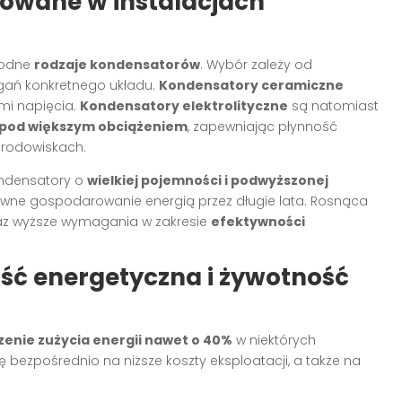
owane w instalacjach
rodne
rodzaje kondensatorów
. Wybór zależy od
agań konkretnego układu.
Kondensatory ceramiczne
ami napięcia.
Kondensatory elektrolityczne
są natomiast
 pod większym obciążeniem
, zapewniając płynność
środowiskach.
ondensatory o
wielkiej pojemności i podwyższonej
tywne gospodarowanie energią przez długie lata. Rosnąca
az wyższe wymagania w zakresie
efektywności
ść energetyczna i żywotność
zenie zużycia energii nawet o 40%
w niektórych
 bezpośrednio na niższe koszty eksploatacji, a także na