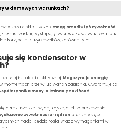
awny w domowych warunkach?
właszcza elektrolityczne,
mogą przedłużyć żywotność
ięki temu rzadziej występują awarie, a kosztowna wymiana
alne korzyści dla użytkowników, zarówno tych
uje się kondensator w
ch?
zesnej instalacji elektrycznej.
Magazynuje energię
e w momentach przerw lub wahań zasilania. Gwarantuje to
współczynnika mocy
,
eliminację zakłóceń
i
się coraz trwalsze i wydajniejsze, a ich zastosowanie
wydłużenie żywotności urządzeń
oraz znaczące
ektrycznych nadal będzie rosła, wraz z wymaganiami w
znej.