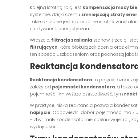
Kolejną istotną rolą jest
kompensacja mocy bie
systemie, dzięki czemu
zmniejszają straty ener
Takie działanie jest szczególnie istotne w instal
efektywność energetyczna.
Wreszcie,
filtracja zasilania
stanowi trzecią, ist
filtrujących
, które blokują zakłócenia oraz eli
ten sposób uszkodzeniom oraz podnoszą jakość za
Reaktancja kondensatora i
Reaktancja kondensatora
to pojęcie oznaczaj
zależy od
pojemności kondensatora
, a także 
pojemność i im wyższa częstotliwość, tym
reakt
W praktyce, niska reaktancja pozwala kondensa
napięcie
. Odpowiedni dobór pojemności ma kluc
– zbyt mały kondensator nie spełni swojej roli, 
wydajności.