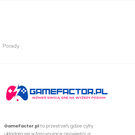
Porady
GameFactor.pl
to przestrzeń, gdzie cyfry
układają się w fascynujące opowieści, a