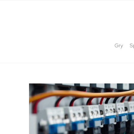
Gry
S