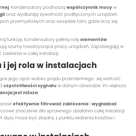
rnej
. Kondensatory podnoszą
współczynnik mocy
w
gii
oraz wydłużają żywotność podłączonych urządzeń.
acjach przemysłowych oraz wszędzie tam, gdzie liczy się
otną funkcję. Kondensatory pełnią rolę
elementów
minują szumy towarzyszące pracy urządzeń. Zapobiegają w
silania w całej instalacji.
 jej rola w instalacjach
ące jego opór wobec prądu przemiennego. Jej wartość
od
częstotliwości sygnału
w danym obwodzie. Im większa
ancja jest niższa
.
torowi
efektywnie filtrować zakłócenia
i
wygładzać
zowe znaczenie dla sprawnego działania całej instalacji
zbyt duży może być zbędny z punktu widzenia kosztów i