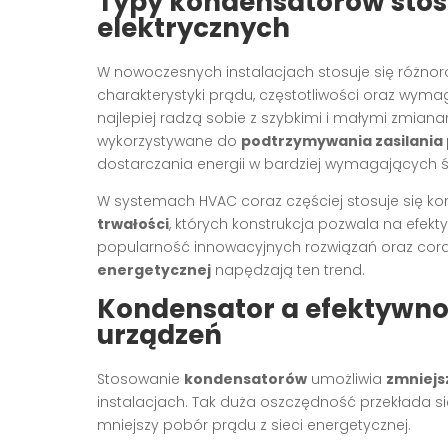
Typy kondensatorów stos
elektrycznych
W nowoczesnych instalacjach stosuje się różno
charakterystyki prądu, częstotliwości oraz wym
najlepiej radzą sobie z szybkimi i małymi zmian
wykorzystywane do
podtrzymywania zasilania
dostarczania energii w bardziej wymagających 
W systemach HVAC coraz częściej stosuje się k
trwałości
, których konstrukcja pozwala na efek
popularność innowacyjnych rozwiązań oraz cor
energetycznej
napędzają ten trend.
Kondensator a efektywno
urządzeń
Stosowanie
kondensatorów
umożliwia
zmniejs
instalacjach. Tak duża oszczędność przekłada się
mniejszy pobór prądu z sieci energetycznej.