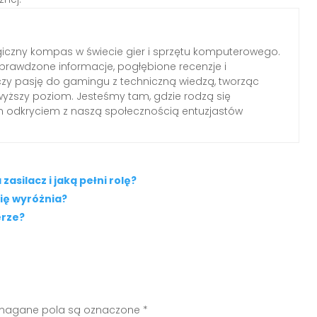
iczny kompas w świecie gier i sprzętu komputerowego.
rawdzone informacje, pogłębione recenzje i
czy pasję do gamingu z techniczną wiedzą, tworząc
wyższy poziom. Jesteśmy tam, gdzie rodzą się
ym odkryciem z naszą społecznością entuzjastów
silacz i jaką pełni rolę?
ię wyróżnia?
erze?
agane pola są oznaczone
*