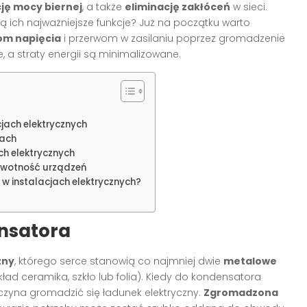
ę mocy biernej
, a także
eliminację zakłóceń
w sieci.
ą ich najważniejsze funkcje? Już na początku warto
om napięcia
i przerwom w zasilaniu poprzez gromadzenie
e, a straty energii są minimalizowane.
jach elektrycznych
jach
h elektrycznych
ywotność urządzeń
 w instalacjach elektrycznych?
ensatora
zny
, którego serce stanowią co najmniej dwie
metalowe
ład ceramika, szkło lub folia). Kiedy do kondensatora
aczyna gromadzić się ładunek elektryczny.
Zgromadzona