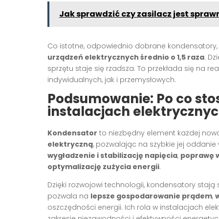
Jak sprawdzić czy zasilacz jest spr
Co istotne, odpowiednio dobrane kondensatory, z
urządzeń elektrycznych średnio o 1,5 raza
. Dz
sprzętu staje się rzadsza. To przekłada się na re
indywidualnych, jak i przemysłowych.
Podsumowanie: Po co stos
instalacjach elektryczny
Kondensator
to niezbędny element każdej nowoc
elektryczną
, pozwalając na szybkie jej oddani
wygładzenie i stabilizację napięcia
,
poprawę 
optymalizację zużycia energii
.
Dzięki rozwojowi technologii, kondensatory stają 
pozwala na
lepsze gospodarowanie prądem
,
oszczędności energii. Ich rola w instalacjach el
zakresie niezawodności i efektywności energetyc