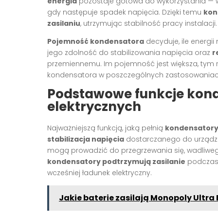
energia
pozostaje gotowa do wykorzystania — 
gdy następuje spadek napięcia. Dzięki temu
kon
zasilaniu
, utrzymując stabilność pracy instalacji.
Pojemność kondensatora
decyduje, ile energ
jego zdolność do stabilizowania napięcia oraz
r
przemiennemu. Im pojemność jest większa, tym r
kondensatora w poszczególnych zastosowaniac
Podstawowe funkcje kond
elektrycznych
Najważniejszą funkcją, jaką pełnią
kondensatory 
stabilizacja napięcia
dostarczanego do urządze
mogą prowadzić do przegrzewania się, wadliweg
kondensatory podtrzymują zasilanie
podczas 
wcześniej ładunek elektryczny.
Jakie baterie zasilają Monopoly Ultra