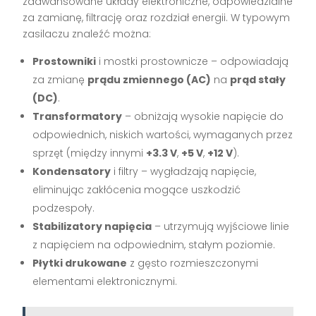
zaawansowane układy elektroniczne, odpowiedzialne
za zamianę, filtrację oraz rozdział energii. W typowym
zasilaczu znaleźć można:
Prostowniki
i mostki prostownicze – odpowiadają
za zmianę
prądu zmiennego (AC)
na
prąd stały
(DC)
.
Transformatory
– obniżają wysokie napięcie do
odpowiednich, niskich wartości, wymaganych przez
sprzęt (między innymi
+3.3 V
,
+5 V
,
+12 V
).
Kondensatory
i filtry – wygładzają napięcie,
eliminując zakłócenia mogące uszkodzić
podzespoły.
Stabilizatory napięcia
– utrzymują wyjściowe linie
z napięciem na odpowiednim, stałym poziomie.
Płytki drukowane
z gęsto rozmieszczonymi
elementami elektronicznymi.