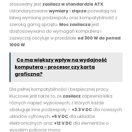
stosowany jest
zasilacz w standardzie ATX
.
Ustandaryzowane
wymiary
i
złącza
pozwalają na
łatwą wymianę podzespołu oraz kompatybilność z
szeroką gamą sprzętu.
Moc zasilacza
jest
dostosowywana do wymagań komputera i
zazwyczaj oscyluje w przedziale
od 300 W do ponad
1000 W
.
Co ma większy wpływ na wydajność
komputera - procesor czy karta
graficzna?
Dla pełnej kompatybilności i bezpiecznej pracy
kluczowe jest także to, że
zasilacz
zapewnia kilka
różnych napięć wyjściowych, z których każde
obsługuje inne podzespoły –
+3.3 V DC
dla nowszych
układów cyfrowych,
+5 V DC
dla układów
elektronicznych oraz
+12 V DC
dla elementów o
wysokim poborze mocy.