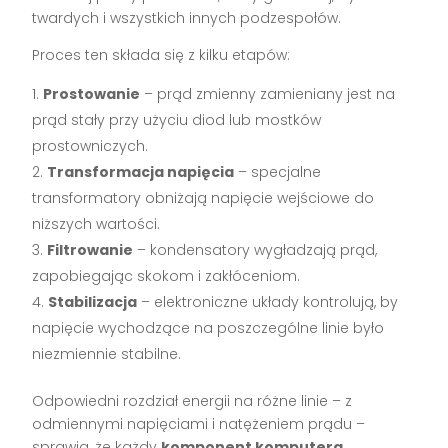
twardych i wszystkich innych podzespołów.
Proces ten składa się z kilku etapów:
Prostowanie
– prąd zmienny zamieniany jest na
prąd stały przy użyciu diod lub mostków
prostowniczych.
Transformacja napięcia
– specjalne
transformatory obniżają napięcie wejściowe do
niższych wartości.
Filtrowanie
– kondensatory wygładzają prąd,
zapobiegając skokom i zakłóceniom.
Stabilizacja
– elektroniczne układy kontrolują, by
napięcie wychodzące na poszczególne linie było
niezmiennie stabilne.
Odpowiedni rozdział energii na różne linie – z
odmiennymi napięciami i natężeniem prądu –
sprawia, że każdy
komponent komputera