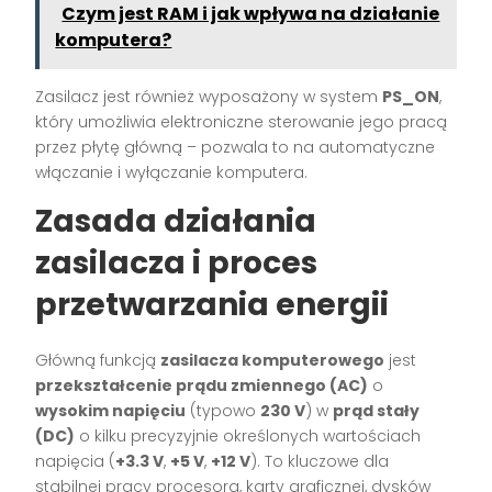
Czym jest RAM i jak wpływa na działanie
komputera?
Zasilacz jest również wyposażony w system
PS_ON
,
który umożliwia elektroniczne sterowanie jego pracą
przez płytę główną – pozwala to na automatyczne
włączanie i wyłączanie komputera.
Zasada działania
zasilacza i proces
przetwarzania energii
Główną funkcją
zasilacza komputerowego
jest
przekształcenie prądu zmiennego (AC)
o
wysokim napięciu
(typowo
230 V
) w
prąd stały
(DC)
o kilku precyzyjnie określonych wartościach
napięcia (
+3.3 V
,
+5 V
,
+12 V
). To kluczowe dla
stabilnej pracy procesora, karty graficznej, dysków