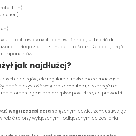
rotection)
otection)
ion)
sytuacjach awaryjnych, ponieważ mogą uchronić drogi
awaria taniego zasilacza niskiej jakości może pociągnąć
h komponentów.
żył jak najdłużej?
nych zabiegów, ale regularna troska może znacząco
eży dbać o czystość wnętrza komputera, a szczególnie
i radiatorach ogranicza przepływ powietrza, co prowadzi
iwać
wnętrze zasilacza
sprężonym powietrzem, usuwając
 robić to przy wyłączonym i odłączonym od zasilania