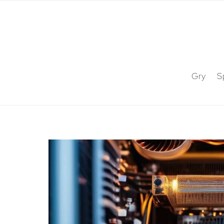
Gry
S