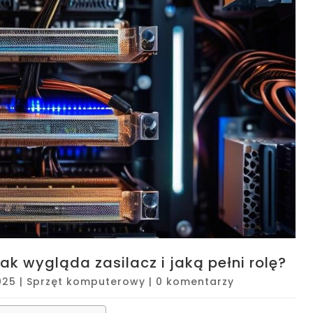
k wygląda zasilacz i jaką pełni rolę?
025
|
Sprzęt komputerowy
|
0 komentarzy