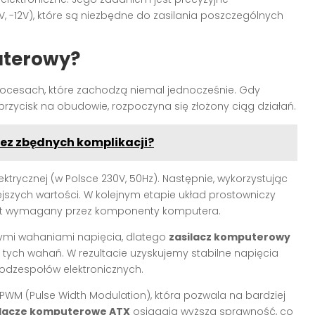
2V, -12V), które są niezbędne do zasilania poszczególnych
uterowy?
procesach, które zachodzą niemal jednocześnie. Gdy
zycisk na obudowie, rozpoczyna się złożony ciąg działań.
bez zbędnych komplikacji?
ektrycznej (w Polsce 230V, 50Hz). Następnie, wykorzystując
ejszych wartości. W kolejnym etapie układ prostowniczy
 jest wymagany przez komponenty komputera.
żymi wahaniami napięcia, dlatego
zasilacz komputerowy
a tych wahań. W rezultacie uzyskujemy stabilne napięcia
podzespołów elektronicznych.
PWM (Pulse Width Modulation), która pozwala na bardziej
ilacze komputerowe ATX
osiągają wyższą sprawność, co