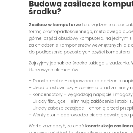
Budowa zasilacza komput
środku?
Zasilacz w komputerze
to urządzenie o stosunk
formę prostopadłościennego, metalowego pudeł
górnej części obudowy komputera. Na jednym z b
za chłodzenie komponentów wewnętrznych, a z d
do podłączenia pozostałych części komputera.
Zajrzyjmy jednak do środka takiego urządzenia.
kluczowych elementów:
– Transformator – odpowiada za obniżenie napięc
– Układ prostowniczy – zamienia prąd zmienny n
– Kondensatory – wygładzają napięcie i magazy
– Układy filtrujące – eliminują zakłócenia i stabili
– Układy zabezpieczające – chronią przed przepi
– Wentylator – odprowadza ciepło powstające p
Warto zaznaczyć, że choć
konstrukcja zasilacz
rzeczywistości jest to skomplikowane urządzenie