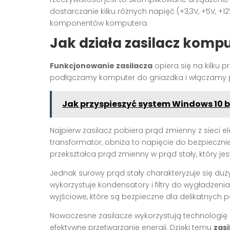
dostarczanie kilku różnych napięć (+3,3V, +5V, +1
komponentów komputera.
Jak działa zasilacz komp
Funkcjonowanie zasilacza
opiera się na kilku 
podłączamy komputer do gniazdka i włączamy pr
Jak przyspieszyć system Windows 10 
Najpierw zasilacz pobiera prąd zmienny z sieci el
transformator, obniża to napięcie do bezpieczni
przekształca prąd zmienny w prąd stały, który
Jednak surowy prąd stały charakteryzuje się du
wykorzystuje kondensatory i filtry do wygładzeni
wyjściowe, które są bezpieczne dla delikatnych 
Nowoczesne zasilacze wykorzystują technologię 
efektywne przetwarzanie energii. Dzięki temu
zas