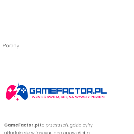
Porady
GameFactor.pl
to przestrzeń, gdzie cyfry
układają się w fascynujące opowieści, a