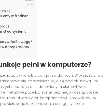
uterze?
ziemy w środku?
ybrać?
czeństwa systemu
 co zwrócić uwagę?
w dobry zasilacz?
 funkcje pełni w komputerze?
enia zarówno w biurach, jak i w domach. Większość z nas
 zastanawia się, co właściwie kryje się pod obudową i jak
jszych, lecz często niedocenianych elementów jest
rne metalowe pudełko, jednak bez niego nasz sprzęt nie
 bliżej temu kluczowemu komponentowi i sprawdźmy, jak
 dla prawidłowego funkcjonowania całego systemu.