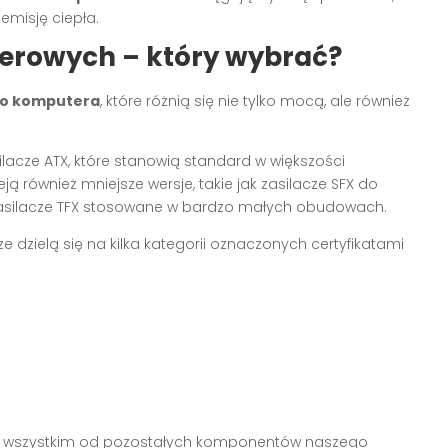
 emisję ciepła.
terowych – który wybrać?
do komputera
, które różnią się nie tylko mocą, ale również
acze ATX, które stanowią standard w większości
 również mniejsze wersje, takie jak zasilacze SFX do
silacze TFX stosowane w bardzo małych obudowach.
e dzielą się na kilka kategorii oznaczonych certyfikatami
e wszystkim od pozostałych komponentów naszego