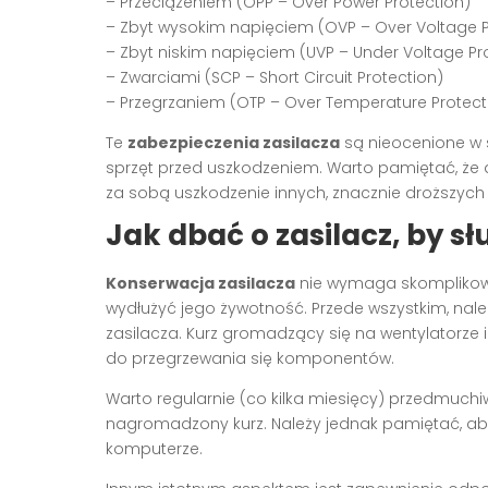
– Przeciążeniem (OPP – Over Power Protection)
– Zbyt wysokim napięciem (OVP – Over Voltage P
– Zbyt niskim napięciem (UVP – Under Voltage Pr
– Zwarciami (SCP – Short Circuit Protection)
– Przegrzaniem (OTP – Over Temperature Protect
Te
zabezpieczenia zasilacza
są nieocenione w 
sprzęt przed uszkodzeniem. Warto pamiętać, że 
za sobą uszkodzenie innych, znacznie droższyc
Jak dbać o zasilacz, by słu
Konserwacja zasilacza
nie wymaga skomplikowa
wydłużyć jego żywotność. Przede wszystkim, nal
zasilacza. Kurz gromadzący się na wentylatorze 
do przegrzewania się komponentów.
Warto regularnie (co kilka miesięcy) przedmuch
nagromadzony kurz. Należy jednak pamiętać, aby
komputerze.