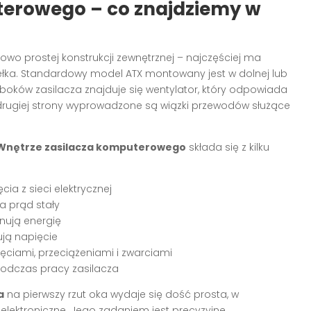
erowego – co znajdziemy w
owo prostej konstrukcji zewnętrznej – najczęściej ma
ka. Standardowy model ATX montowany jest w dolnej lub
oków zasilacza znajduje się wentylator, który odpowiada
rugiej strony wyprowadzone są wiązki przewodów służące
Wnętrze zasilacza komputerowego
składa się z kilku
ia z sieci elektrycznej
a prąd stały
nują energię
zują napięcie
ęciami, przeciążeniami i zwarciami
odczas pracy zasilacza
a
na pierwszy rzut oka wydaje się dość prosta, w
 elektroniczne. Jego zadaniem jest precyzyjne