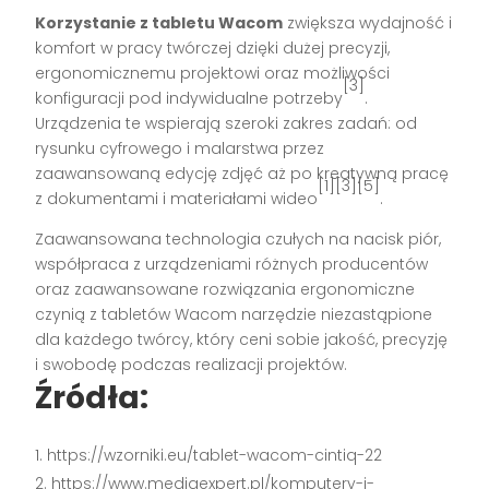
Korzystanie z tabletu Wacom
zwiększa wydajność i
komfort w pracy twórczej dzięki dużej precyzji,
ergonomicznemu projektowi oraz możliwości
[3]
konfiguracji pod indywidualne potrzeby
.
Urządzenia te wspierają szeroki zakres zadań: od
rysunku cyfrowego i malarstwa przez
zaawansowaną edycję zdjęć aż po kreatywną pracę
[1][3][5]
z dokumentami i materiałami wideo
.
Zaawansowana technologia czułych na nacisk piór,
współpraca z urządzeniami różnych producentów
oraz zaawansowane rozwiązania ergonomiczne
czynią z tabletów Wacom narzędzie niezastąpione
dla każdego twórcy, który ceni sobie jakość, precyzję
i swobodę podczas realizacji projektów.
Źródła:
https://wzorniki.eu/tablet-wacom-cintiq-22
https://www.mediaexpert.pl/komputery-i-