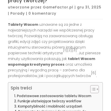
pracy twórczej?
utworzone przez
GameFactor.pl
|
gru 31, 2025
|
Porady
|
0 komentarzy
Tablety Wacom
uznawane są za jedne z
najważniejszych narzędzi we współczesnej pracy
twórczej. Pozwalają na zaawansowaną obsługę
grafiki, edycji zdjęć czy projektowania dzięki
intuicyjnemu sterowaniu piórem imitującym
[1][2][3]
papierowe techniki artystyczne
. Już pierwsze
minuty użytkowania pokazują, jak
tablet Wacom
wspomaga kreatywny proces
oraz umożliwia
precyzyjną i wygodną pracę – zarówno dla
[6]
profesjonalistów, jak i początkujących twórców
.
Spis treści
Podstawowe zastosowania tabletu Wacom
Funkcje ułatwiające twórczy workflow
Kompatybilność i mobilność urządzeń