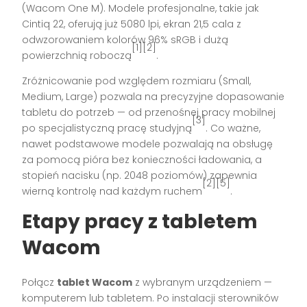
(Wacom One M). Modele profesjonalne, takie jak
Cintiq 22, oferują już 5080 lpi, ekran 21,5 cala z
odwzorowaniem kolorów 96% sRGB i dużą
[1][2]
powierzchnią roboczą
.
Zróżnicowanie pod względem rozmiaru (Small,
Medium, Large) pozwala na precyzyjne dopasowanie
tabletu do potrzeb — od przenośnej pracy mobilnej
[3]
po specjalistyczną pracę studyjną
. Co ważne,
nawet podstawowe modele pozwalają na obsługę
za pomocą pióra bez konieczności ładowania, a
stopień nacisku (np. 2048 poziomów) zapewnia
[2][5]
wierną kontrolę nad każdym ruchem
.
Etapy pracy z tabletem
Wacom
Połącz
tablet Wacom
z wybranym urządzeniem —
komputerem lub tabletem. Po instalacji sterowników