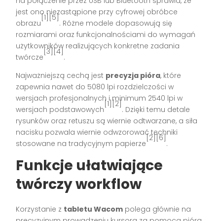
na połączenie przez USB lub Bluetooth sprawia, że
jest ono niezastąpione przy cyfrowej obróbce
[1][5]
obrazu
. Różne modele dopasowują się
rozmiarami oraz funkcjonalnościami do wymagań
użytkowników realizujących konkretne zadania
[3][4]
twórcze
.
Najważniejszą cechą jest
precyzja pióra
, które
zapewnia nawet do 5080 lpi rozdzielczości w
wersjach profesjonalnych i minimum 2540 lpi w
[1][2]
wersjach podstawowych
. Dzięki temu detale
rysunków oraz retuszu są wiernie odtwarzane, a siła
nacisku pozwala wiernie odwzorować techniki
[2][6]
stosowane na tradycyjnym papierze
.
Funkcje ułatwiające
twórczy workflow
Korzystanie z
tabletu Wacom
polega głównie na
precyzyjnym prowadzeniu kursora za pomocą pióra