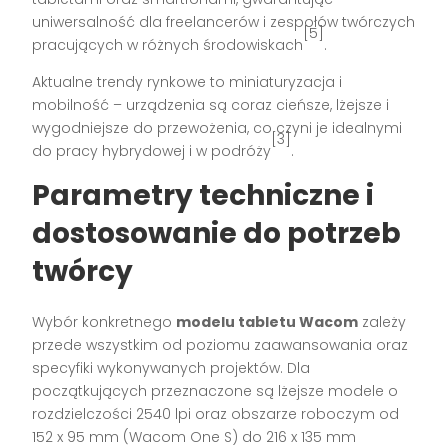
uniwersalność dla freelancerów i zespołów twórczych
[5]
pracujących w różnych środowiskach
.
Aktualne trendy rynkowe to miniaturyzacja i
mobilność – urządzenia są coraz cieńsze, lżejsze i
wygodniejsze do przewożenia, co czyni je idealnymi
[3]
do pracy hybrydowej i w podróży
.
Parametry techniczne i
dostosowanie do potrzeb
twórcy
Wybór konkretnego
modelu tabletu Wacom
zależy
przede wszystkim od poziomu zaawansowania oraz
specyfiki wykonywanych projektów. Dla
początkujących przeznaczone są lżejsze modele o
rozdzielczości 2540 lpi oraz obszarze roboczym od
152 x 95 mm (Wacom One S) do 216 x 135 mm