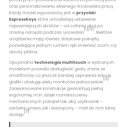
oraz personalizowaniu własnego środowiska pracy.
Każdy model wyposażony jest w
przyciski
ExpressKeys
, które umożliwiają ustawienie
najważniejszych skrótów – od cofania akcji po
[1][3]
zmianę narzędzi podczas rysowania
. Niektóre
urządzenia mają również dotykowe pokrętła,
pozwalające jednym ruchem ręki zmieniać zoom czy
obroty płótna.
Opcjonalna
technologia multitouch
w wybranych
modelach pozwala obsługiwać gesty znane ze
smartfonów, co jeszcze bardziej usprawnia edycję
[3]
grafiki i obsługę wielu monitorów jednocześnie
.
Zaawansowane konstrukcje gwarantują pełną
ergonomię, m.in. dzięki rozmieszczeniu
mechanicznych pokręteł tak, aby użytkownik –
zarówno prawo, jak i leworęczny – miał do nich łatwy
[3]
dostęp
.