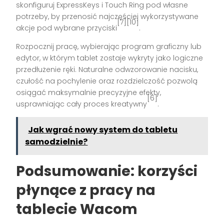
skonfiguruj ExpressKeys i Touch Ring pod własne
potrzeby, by przenosić najczęściej wykorzystywane
[7][10]
akcje pod wybrane przyciski
.
Rozpocznij pracę, wybierając program graficzny lub
edytor, w którym tablet zostaje wykryty jako logiczne
przedłużenie ręki. Naturalne odwzorowanie nacisku,
czułość na pochylenie oraz rozdzielczość pozwolą
osiągać maksymalnie precyzyjne efekty,
[6]
usprawniając cały proces kreatywny
.
Jak wgrać nowy system do tabletu
samodzielnie?
Podsumowanie: korzyści
płynące z pracy na
tablecie Wacom