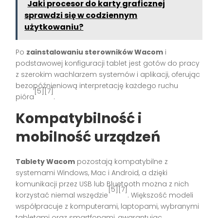
Jaki procesor do karty graficznej
sprawdzi się w codziennym
użytkowaniu?
Po
zainstalowaniu sterowników Wacom
i
podstawowej konfiguracji tablet jest gotów do pracy
z szerokim wachlarzem systemów i aplikacji, oferując
bezopóźnieniową interpretację każdego ruchu
[5][7]
pióra
.
Kompatybilność i
mobilność urządzeń
Tablety Wacom
pozostają kompatybilne z
systemami Windows, Mac i Android, a dzięki
komunikacji przez USB lub Bluetooth można z nich
[5][7]
korzystać niemal wszędzie
. Większość modeli
współpracuje z komputerami, laptopami, wybranymi
tabletami oraz smartfonami, gwarantując