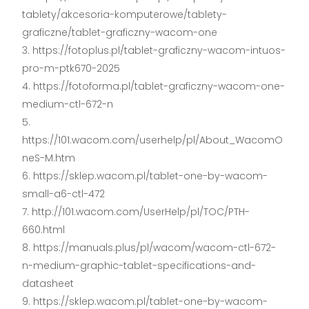
tablety/akcesoria-komputerowe/tablety-
graficzne/tablet-graficzny-wacom-one
https://fotoplus.pl/tablet-graficzny-wacom-intuos-
pro-m-ptk670-2025
https://fotoforma.pl/tablet-graficzny-wacom-one-
medium-ctl-672-n
https://101.wacom.com/userhelp/pl/About_WacomO
neS-M.htm
https://sklep.wacom.pl/tablet-one-by-wacom-
small-a6-ctl-472
http://101.wacom.com/UserHelp/pl/TOC/PTH-
660.html
https://manuals.plus/pl/wacom/wacom-ctl-672-
n-medium-graphic-tablet-specifications-and-
datasheet
https://sklep.wacom.pl/tablet-one-by-wacom-