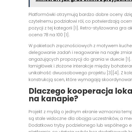
Platformówki otrzymują bardzo dobre oceny dzię
czytelnemu podziałowi ról, co potwierdzają oce
pozycji z tej kategorii [1]. Retro-stylizowana gra
ocena 78 na 100 [1].
W pakietach zręcznościowych z motywem kuchenn
delegowanie zadań i reagowanie na nagłe zmiany 
angażujących propozycji do grania w duecie [1]
łamigłówek i złożone interakcje między bohater
unikalność dwuosobowego projektu [3][4]. Z kolei
konstrukcją scen, które wymagają skoordynowany
Dlaczego kooperacja lok
na kanapie?
Projekt z myślą o jednym ekranie wzmacnia temp
są stale widoczne dla obojga uczestników, a me
Dodatkowo tryby podzielonego lub wspólnego ek
platformie, co ułatwia wybór bez dodatkowych kon