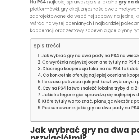
Na
PS4
najlepiej sprawdzają się lokalne
gry na 
platformówki, gry akcji, zręcznościowe z motywem
zaprojektowane do wspólnej zabawy na jednej ko
Wśród najwyżej ocenianych i najbardziej polecan
kooperacji oraz zestawy zapewniające płynny ry
Spis treści
Jak wybrać gry na dwa pady na PS4 na wieczór
Co wyróżnia najwyżej oceniane tytuły na PS4
Dlaczego kooperacja lokalna na PS4 tak dobr
Co konkretnie oferują najlepiej oceniane koop
Ile czasu potrzeba i jaki jest koszt wybranych 
Czy na PS4 łatwo znaleźć lokalne tryby dla 2
Jakie kategorie gier sprawdzą się najlepiej w 
Które tytuły warto znać, planując wieczór z p
Podsumowanie: jakie gry na dwa pady na PS4 
Jak wybrać
gry na dwa p
przyjaciółmi
?