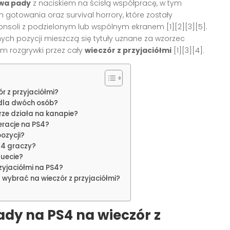
dwa pady
z naciskiem na ścisłą współpracę, w tym
 gotowania oraz survival horrory, które zostały
nsoli z podzielonym lub wspólnym ekranem [1][2][3][5].
ych pozycji mieszczą się tytuły uznane za wzorzec
tm rozgrywki przez cały
wieczór z przyjaciółmi
[1][3][4].
 z przyjaciółmi?
 dla dwóch osób?
ze działa na kanapie?
eracje na PS4?
pozycji?
-4 graczy?
duecie?
rzyjaciółmi na PS4?
wybrać na wieczór z przyjaciółmi?
ady
na PS4 na
wieczór z