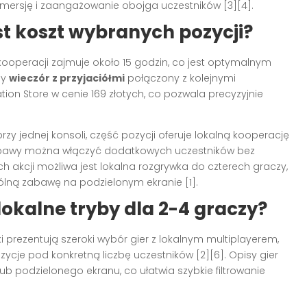
mersję i zaangażowanie obojga uczestników [3][4].
jest koszt wybranych pozycji?
kooperacji zajmuje około 15 godzin, co jest optymalnym
ny
wieczór z przyjaciółmi
połączony z kolejnymi
ation Store w cenie 169 złotych, co pozwala precyzyjnie
rzy jednej konsoli, część pozycji oferuje lokalną kooperację
 zabawy można włączyć dodatkowych uczestników bez
h akcji możliwa jest lokalna rozgrywka do czterech graczy,
pólną zabawę na podzielonym ekranie [1].
lokalne tryby dla 2-4 graczy?
ki prezentują szeroki wybór gier z lokalnym multiplayerem,
cje pod konkretną liczbę uczestników [2][6]. Opisy gier
ub podzielonego ekranu, co ułatwia szybkie filtrowanie