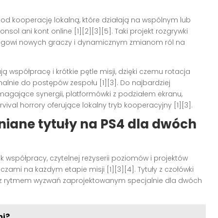
d kooperację lokalną, które działają na wspólnym lub
l ani kont online [1][2][3][5]. Taki projekt rozgrywki
ingowi nowych graczy i dynamicznym zmianom ról na
ą współpracę i krótkie pętle misji, dzięki czemu rotacja
nalnie do postępów zespołu [1][3]. Do najbardziej
agające synergii, platformówki z podziałem ekranu,
ival horrory oferujące lokalny tryb kooperacyjny [1][3].
niane tytuły na
PS4
dla dwóch
współpracy, czytelnej reżyserii poziomów i projektów
ami na każdym etapie misji [1][3][4]. Tytuły z czołówki
ą z rytmem wyzwań zaprojektowanym specjalnie dla dwóch
mi?