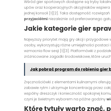
Wśród gier sportowych dostępne są tryby lokalnej
upów oraz kooperacyjnych akcyjniaków wspier
jednej konsoli [1][2]. Taka dostępność rozwią
przyjaciółmi
niezależnie od preferowanego gatu
Jakie kategorie gier spraw
Najwyższy priorytet mają gry akcji i przygodowe
osoby, wykorzystują różne umiejętności postaci i
wzmacnia flow sesji [1][3]. Platformówki z podzi
zróżnicowane zagadki środowiskowe, które urucha
Jak pobrać program do robienia gier b
Zręcznościówki z elementami kulinarnymi oferują 
zabawie rytm i utrzymuje koncentrację przez całą
wspólny dreszczyk i konieczność spokojnej komu
czyni je świetnym wyborem na późne godziny
wi
Które tytuły warto znać, 