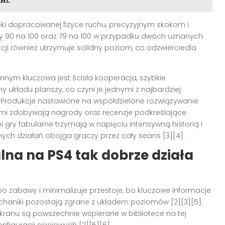
ki dopracowanej fizyce ruchu, precyzyjnym skokom i
ny 90 na 100 oraz 79 na 100 w przypadku dwóch uznanych
 akcji również utrzymuje solidny poziom, co odzwierciedla
ym kluczowa jest ścisła kooperacja, szybkie
układu planszy, co czyni je jednymi z najbardziej
. Produkcje nastawione na współdzielone rozwiązywanie
ami zdobywają nagrody oraz recenzje podkreślające
 gry fabularne trzymają w napięciu intensywną historią i
ch działań obojga graczy przez cały seans [3][4].
alna na
PS4
tak dobrze działa
o zabawy i minimalizuje przestoje, bo kluczowe informacje
chaniki pozostają zgrane z układem poziomów [2][3][5].
ranu są powszechnie wspierane w bibliotece na tej
figuracji sieciowych [2][5][6].