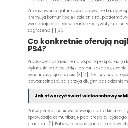
Zróżnicowanie gatunkowe sprawia, że każdy zesp
premiują komunikację i dzielenie ról, platformówki
wymagają logistyki w czasie rzeczywistym, a sur
zagrożenia [1][3].
Co konkretnie oferują naj
PS4
?
Produkcje nastawione na wspólną eksplorację i ł
wyłącznie w parze, dzięki czemu każde wyzwani
synchronizacji w czasie [3][4]. Ten sposób proj
powtarzalności, co sprzyja długim posiedzeniom 
Jak stworzyć świat wieloosobowy w Min
Pakiety zręcznościowe stawiają na krótkie, inten
sprawdzają komunikację pod presją tykającego z
graczami [1]. Fabuły koncentrujące się na dwóc