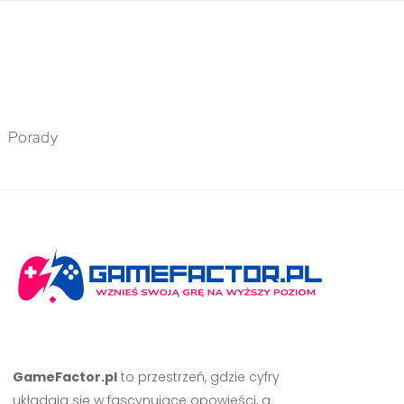
Porady
GameFactor.pl
to przestrzeń, gdzie cyfry
układają się w fascynujące opowieści, a