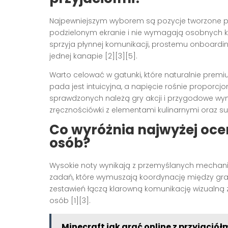
Najpewniejszym wyborem są pozycje tworzone po
podzielonym ekranie i nie wymagają osobnych konso
sprzyja płynnej komunikacji, prostemu onboard
jednej kanapie [2][3][5].
Warto celować w gatunki, które naturalnie premiuj
pada jest intuicyjna, a napięcie rośnie proporcjo
sprawdzonych należą gry akcji i przygodowe wym
zręcznościówki z elementami kulinarnymi oraz surv
Co wyróżnia najwyżej oce
osób?
Wysokie noty wynikają z przemyślanych mechanik 
zadań, które wymuszają koordynację między gracz
zestawień łączą klarowną komunikację wizualn
osób [1][3].
Minecraft jak grać online z przyjaciół