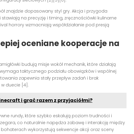
ół znajdzie dopasowany styl gry. Akcja i przygoda
 stawiają na precyzję i timing, zręcznościówki kulinarne
vival horrory wzmacniają współdziałanie pod presją
lepiej oceniane kooperacje na
amigłówki budują misje wokół mechanik, które działają
e wymaga taktycznego podziału obowiązków i wspólnej
ektowania zapewnia stały przepływ zadań i brak
w duecie [4].
ecraft i grać razem z przyjaciółmi?
sywne rundy, które szybko eskalują poziom trudności i
egara, co naturalnie napędza zabawę i interakcję między
h bohaterach wykorzystują sekwencje akcji oraz sceny