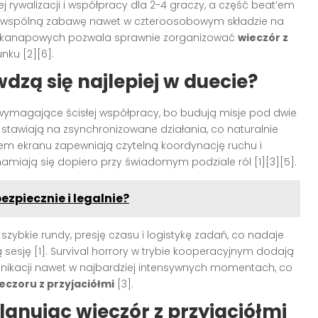
 rywalizacji i współpracy dla 2-4 graczy, a część beat’em
a wspólną zabawę nawet w czteroosobowym składzie na
zań kanapowych pozwala sprawnie zorganizować
wieczór z
nku [2][6].
dzą się najlepiej w duecie?
 wymagające ścisłej współpracy, bo budują misje pod dwie
 stawiają na zsynchronizowane działania, co naturalnie
ałem ekranu zapewniają czytelną koordynację ruchu i
miają się dopiero przy świadomym podziale ról [1][3][5].
ezpiecznie i legalnie?
szybkie rundy, presję czasu i logistykę zadań, co nadaje
 sesję [1]. Survival horrory w trybie kooperacyjnym dodają
nikacji nawet w najbardziej intensywnych momentach, co
eczoru z przyjaciółmi
[3].
planując
wieczór z przyjaciółmi