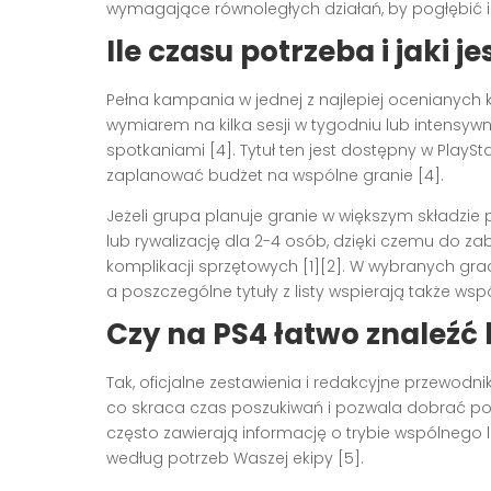
wymagające równoległych działań, by pogłębić i
Ile czasu potrzeba i jaki 
Pełna kampania w jednej z najlepiej ocenianych 
wymiarem na kilka sesji w tygodniu lub intensyw
spotkaniami [4]. Tytuł ten jest dostępny w PlaySt
zaplanować budżet na wspólne granie [4].
Jeżeli grupa planuje granie w większym składzie p
lub rywalizację dla 2-4 osób, dzięki czemu do
komplikacji sprzętowych [1][2]. W wybranych grac
a poszczególne tytuły z listy wspierają także ws
Czy na
PS4
łatwo znaleźć 
Tak, oficjalne zestawienia i redakcyjne przewodni
co skraca czas poszukiwań i pozwala dobrać pozy
często zawierają informację o trybie wspólnego l
według potrzeb Waszej ekipy [5].