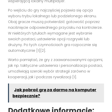
wspierającą lokalny multiplayer.
Po wejściu do gry najczęściej pojawia się opcja
wyboru trybu lokalnego lub podzielonego ekranu.
Obaj gracze muszą potwierdzić gotowość poprzez
naciśnięcie odpowiedniego przycisku na kontrolerze.
W niektórych tytułach wymagane jest wybranie
swoich postaci, ustawienie opcji rozgrywki lub
drużyny. Po tych czynnościach gra rozpocznie się
automatycznie
[1][2]
.
Warto pamiętać, że gry z zaawansowanymi opcjami,
jak np. taktyczne ustawienia i personalizacja postaci,
umożliwiają szeroki wybór strategii zarówno w
kooperacji, jak i podczas rywalizacji
[1]
.
Jak pobrać grę za darmo na komputer
bezpiecznie?
Dodatkowe informacje: