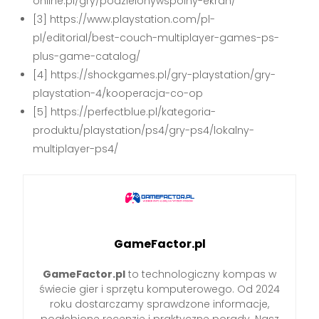
online.pl/gry/podzielonywspolny-ekran/
[3] https://www.playstation.com/pl-
pl/editorial/best-couch-multiplayer-games-ps-
plus-game-catalog/
[4] https://shockgames.pl/gry-playstation/gry-
playstation-4/kooperacja-co-op
[5] https://perfectblue.pl/kategoria-
produktu/playstation/ps4/gry-ps4/lokalny-
multiplayer-ps4/
GameFactor.pl
GameFactor.pl
to technologiczny kompas w
świecie gier i sprzętu komputerowego. Od 2024
roku dostarczamy sprawdzone informacje,
pogłębione recenzje i praktyczne porady. Nasz