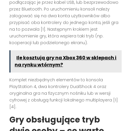
podłączając je przez kabel USB, lub bezprzewodowo
przez Bluetooth. Po uruchomieniu konsoli należy
zalogować się na dwa konta użytkowników albo
przypisać oba kontrolery do jednego konta, jeśli gra
na to pozwala
[1]
. Następnym krokiem jest
uruchomienie gry, która wspiera taki tryb (np.
kooperacji lub podzielonego ekranu).
Ile kosztują gry na Xbox 360 w sklepach i
na rynku wtórnym?
Komplet niezbędnych elementów to konsola
PlayStation 4, dwa kontrolery DualShock 4 oraz
oryginalna gra na fizycznym nośniku lub w wersji
cyfrowej z obsługą funkcji lokalnego multiplayera
[1]
[4]
.
Gry obsługujące tryb
dwie osoby – co warto