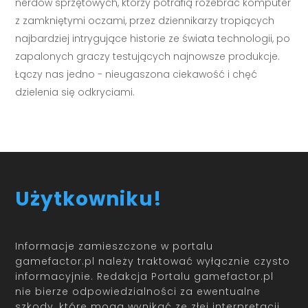
nerdów sprzętowych, którzy potrafią rozebrać komputer
z zamkniętymi oczami, przez dziennikarzy tropiących
najbardziej intrygujące historie ze świata technologii, po
zapalonych graczy testujących najnowsze produkcje.
Łączy nas jedno - nieugaszona ciekawość i chęć
dzielenia się odkryciami.
Użytkowniku!
Informacje zamieszczone w portalu
gamefactor.pl należy traktować wyłącznie czysto
informacyjnie. Redakcja Portalu gamefactor.pl
nie bierze odpowiedzialności za ewentualne
szkody, które mogą wynikać ze złej interpretacji