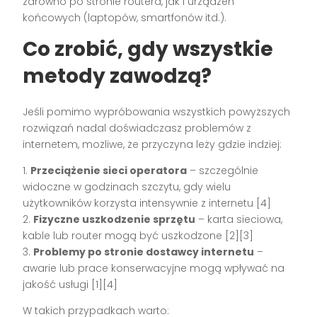
zarówno po stronie routera, jak i urządzeń
końcowych (laptopów, smartfonów itd.).
Co zrobić, gdy wszystkie
metody zawodzą?
Jeśli pomimo wypróbowania wszystkich powyższych
rozwiązań nadal doświadczasz problemów z
internetem, możliwe, że przyczyna leży gdzie indziej:
1.
Przeciążenie sieci operatora
– szczególnie
widoczne w godzinach szczytu, gdy wielu
użytkowników korzysta intensywnie z internetu [4]
2.
Fizyczne uszkodzenie sprzętu
– karta sieciowa,
kable lub router mogą być uszkodzone [2][3]
3.
Problemy po stronie dostawcy internetu
–
awarie lub prace konserwacyjne mogą wpływać na
jakość usługi [1][4]
W takich przypadkach warto: