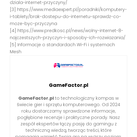
dziala-internet-przyczyny/
[3] https://www.mediaexpert.pl/poradniki/komputery-
i-tablety/brak-dostepu-do-internetu-sprawdz-co-
moze-byc-przyczyna
[4] https://www.predkosc.pl/news/wolny-internet-8-
najczestszych-przyczyn-i-sposoby-ich-rozwiazania/
[5] Informacje o standardach Wi-Fi i systemach
Mesh
GameFactor.pl
GameFactor.pl
to technologiczny kompas w
świecie gier i sprzętu komputerowego. Od 2024
roku dostarczamy sprawdzone informacje,
pogłębione recenzje i praktyczne porady. Nasz
zespół ekspertów łączy pasję do gamingu z
techniczną wiedzą, tworząc treści, które
pomagają wznieść Twoją grę na wyższy poziom.