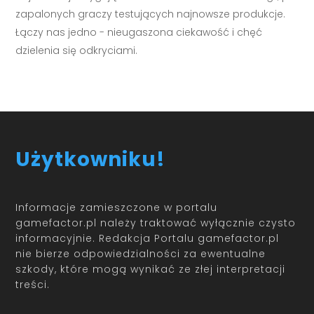
zapalonych graczy testujących najnowsze produkcje.
Łączy nas jedno - nieugaszona ciekawość i chęć
dzielenia się odkryciami.
Użytkowniku!
Informacje zamieszczone w portalu
gamefactor.pl należy traktować wyłącznie czysto
informacyjnie. Redakcja Portalu gamefactor.pl
nie bierze odpowiedzialności za ewentualne
szkody, które mogą wynikać ze złej interpretacji
treści.