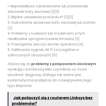
1. Nieprawidłowo zainstalowane lub przestarzałe
sterowniki karty sieciowej [1][3]
2. Błędne ustawienia protokołu IP [2][3]
3. Uszkodzenia sprzętowe karty sieciowej lub portów
[2]
4. Problemy z routerem lub modemem, w tym
nieaktualne oprogramowanie firmware [3]
5. Przeciążenie sieci po stronie operatora [4]
6. Zakłócenia sygnału Wi-Fi (szczególnie w
zatłoczonych obszarach) [5]
Zdarza się, że
problemy z połączeniem sieciowym
wynikają z kombinacji kilku czynników, co może
utrudniać diagnozę. Dlatego tak ważne jest
systematyczne podejście do rozwiązywania tego
typu kłopotów.
Jak połączyć się z routerem Linksys bez
problemów?