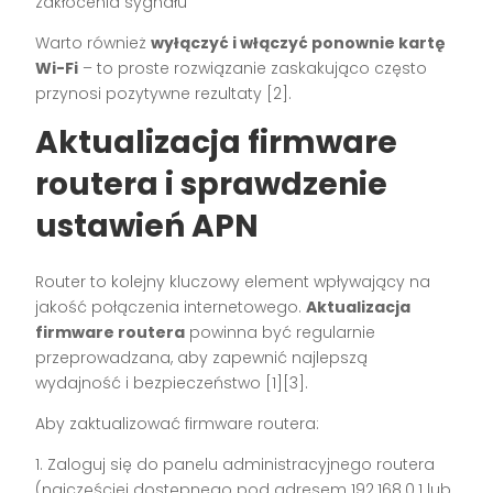
zakłócenia sygnału
Warto również
wyłączyć i włączyć ponownie kartę
Wi-Fi
– to proste rozwiązanie zaskakująco często
przynosi pozytywne rezultaty [2].
Aktualizacja firmware
routera i sprawdzenie
ustawień APN
Router to kolejny kluczowy element wpływający na
jakość połączenia internetowego.
Aktualizacja
firmware routera
powinna być regularnie
przeprowadzana, aby zapewnić najlepszą
wydajność i bezpieczeństwo [1][3].
Aby zaktualizować firmware routera:
1. Zaloguj się do panelu administracyjnego routera
(najczęściej dostępnego pod adresem 192.168.0.1 lub