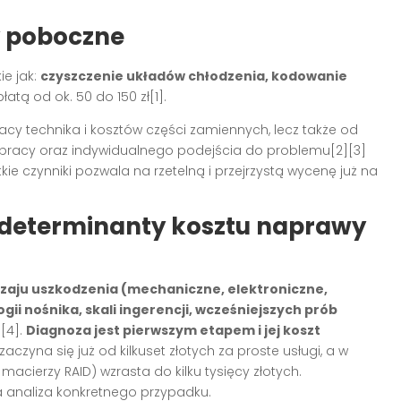
y poboczne
ie jak:
czyszczenie układów chłodzenia, kodowanie
atą od ok. 50 do 150 zł[1].
acy technika i kosztów części zamiennych, lecz także od
u pracy oraz indywidualnego podejścia do problemu[2][3]
e czynniki pozwala na rzetelną i przejrzystą wycenę już na
determinanty kosztu naprawy
zaju uszkodzenia (mechaniczne, elektroniczne,
gii nośnika, skali ingerencji, wcześniejszych prób
][4].
Diagnoza jest pierwszym etapem i jej koszt
zaczyna się już od kilkuset złotych za proste usługi, a w
acierzy RAID) wzrasta do kilku tysięcy złotych.
analiza konkretnego przypadku.