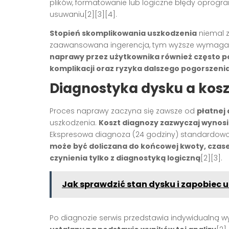
plików, formatowanie lub logiczne błędy oprogra
usuwaniu[2][3][4].
Stopień skomplikowania uszkodzenia
niemal z
zaawansowana ingerencja, tym wyższe wymagan
naprawy przez użytkownika również często 
komplikacji oraz ryzyka dalszego pogorszeni
Diagnostyka dysku a kos
Proces naprawy zaczyna się zawsze od
płatnej
uszkodzenia.
Koszt diagnozy zazwyczaj wynosi 
Ekspresowa diagnoza (24 godziny) standardowo w
może być doliczana do końcowej kwoty, czas
czynienia tylko z diagnostyką logiczną
[2][3].
Jak sprawdzić stan dysku i zapobiec 
Po diagnozie serwis przedstawia indywidualną 