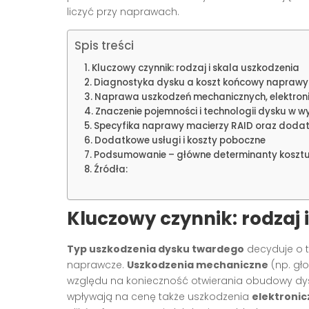
liczyć przy naprawach.
Spis treści
Kluczowy czynnik: rodzaj i skala uszkodzenia
Diagnostyka dysku a koszt końcowy naprawy
Naprawa uszkodzeń mechanicznych, elektronic
Znaczenie pojemności i technologii dysku w w
Specyfika naprawy macierzy RAID oraz dodat
Dodatkowe usługi i koszty poboczne
Podsumowanie – główne determinanty koszt
Źródła:
Kluczowy czynnik: rodzaj 
Typ uszkodzenia dysku twardego
decyduje o t
naprawcze.
Uszkodzenia mechaniczne
(np. gło
względu na konieczność otwierania obudowy dys
wpływają na cenę także uszkodzenia
elektroni