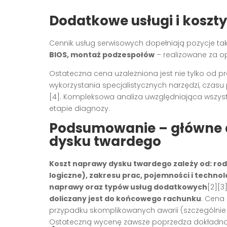
Dodatkowe usługi i koszt
Cennik usług serwisowych dopełniają pozycje tak
BIOS, montaż podzespołów
– realizowane za opł
Ostateczna cena uzależniona jest nie tylko od pr
wykorzystania specjalistycznych narzędzi, czas
[4]. Kompleksowa analiza uwzględniająca wszystki
etapie diagnozy.
Podsumowanie – główne 
dysku twardego
Koszt naprawy dysku twardego zależy od: rod
logiczne), zakresu prac, pojemności i technolo
naprawy oraz typów usług dodatkowych
[2][3
doliczany jest do końcowego rachunku
. Cena 
przypadku skomplikowanych awarii (szczególnie m
Ostateczną wycenę zawsze poprzedza dokładna 