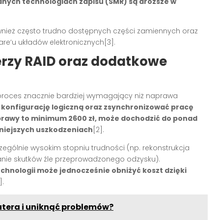
ych technologiach zapisu (SMR) są droższe w
ież często trudno dostępnych części zamiennych oraz
re’u układów elektronicznych[3].
rzy RAID oraz dodatkowe
roces znacznie bardziej wymagający niż naprawa
konfigurację logiczną oraz zsynchronizować pracę
aprawy to minimum 2600 zł, może dochodzić do ponad
żniejszych uszkodzeniach
[2].
ególnie wysokim stopniu trudności (np. rekonstrukcja
anie skutków źle przeprowadzonego odzysku).
chnologii może jednocześnie obniżyć koszt dzięki
].
tera i uniknąć problemów?