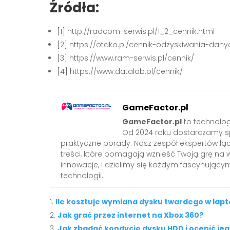
Źródła:
[1] http://radcom-serwis.pl/1_2_cennik.html
[2] https://otako.pl/cennik-odzyskiwania-dany
[3] https://www.ram-serwis.pl/cennik/
[4] https://www.datalab.pl/cennik/
GameFactor.pl
GameFactor.pl
to technolog
Od 2024 roku dostarczamy sp
praktyczne porady. Nasz zespół ekspertów łą
treści, które pomagają wznieść Twoją grę na 
innowacje, i dzielimy się każdym fascynując
technologii.
Ile kosztuje wymiana dysku twardego w lapt
Jak grać przez internet na Xbox 360?
Jak zbadać kondycję dysku HDD i ocenić je