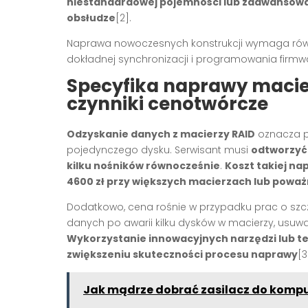
niestandardowej pojemności lub zaawansowan
obsłudze
[2].
Naprawa nowoczesnych konstrukcji wymaga równ
dokładnej synchronizacji i programowania firmwa
Specyfika naprawy macie
czynniki cenotwórcze
Odzyskanie danych z macierzy RAID
oznacza p
pojedynczego dysku. Serwisant musi
odtworzyć 
kilku nośników równocześnie
.
Koszt takiej n
4600 zł przy większych macierzach lub powa
Dodatkowo, cena rośnie w przypadku prac o szcz
danych po awarii kilku dysków w macierzy, usuw
Wykorzystanie innowacyjnych narzędzi lub te
zwiększeniu skuteczności procesu naprawy
[3
Jak mądrze dobrać zasilacz do kompu