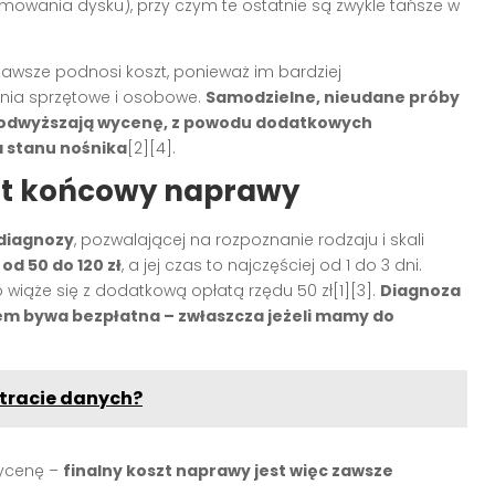
mowania dysku), przy czym te ostatnie są zwykle tańsze w
awsze podnosi koszt, ponieważ im bardziej
ia sprzętowe i osobowe.
Samodzielne, nieudane próby
podwyższają wycenę, z powodu dodatkowych
a stanu nośnika
[2][4].
zt końcowy naprawy
 diagnozy
, pozwalającej na rozpoznanie rodzaju i skali
od 50 do 120 zł
, a jej czas to najczęściej od 1 do 3 dni.
iąże się z dodatkową opłatą rzędu 50 zł[1][3].
Diagnoza
em bywa bezpłatna – zwłaszcza jeżeli mamy do
utracie danych?
wycenę –
finalny koszt naprawy jest więc zawsze