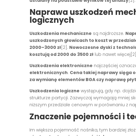
ustalany na podstawie wyników tej analizy
[2].
Naprawa uszkodzeń mecha
logicznych
Uszkodzenia mechaniczne
są najdroższe.
Napr
uszkodzonych głowicach to koszt w przedziale 
2000–3000 zł
[2].
Nowoczesne dyski z technol
kosztują od 2000 do 3500 zł
lub nawet więcej[2]
Uszkodzenia elektroniczne
najczęściej oznacz
elektronicznych
.
Cena takiej naprawy sięga od
za wymianę elementów BGA czy naprawę płyt
Uszkodzenia logiczne
występują, gdy np. dojd
strukturze partycji. Zazwyczaj wymagają mniej s
niższym przedziale cenowym w porównaniu z na
Znaczenie pojemności i t
Im większa pojemność nośnika, tym bardziej zł