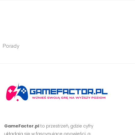
Porady
GameFactor.pl
to przestrzeń, gdzie cyfry
układają się w fascynujące opowieści, a