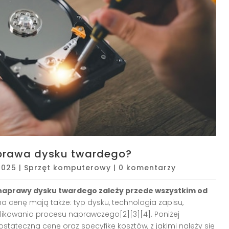
naprawa dysku twardego?
2025
|
Sprzęt komputerowy
|
0 komentarzy
naprawy dysku twardego zależy przede wszystkim od
na cenę mają także: typ dysku, technologia zapisu,
ikowania procesu naprawczego[2][3][4]. Poniżej
stateczną cenę oraz specyfikę kosztów, z jakimi należy się