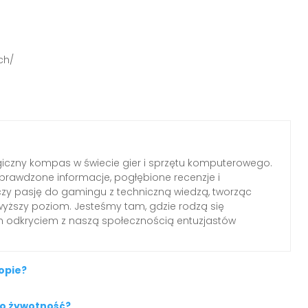
ch/
iczny kompas w świecie gier i sprzętu komputerowego.
rawdzone informacje, pogłębione recenzje i
czy pasję do gamingu z techniczną wiedzą, tworząc
wyższy poziom. Jesteśmy tam, gdzie rodzą się
ym odkryciem z naszą społecznością entuzjastów
opie?
go żywotność?