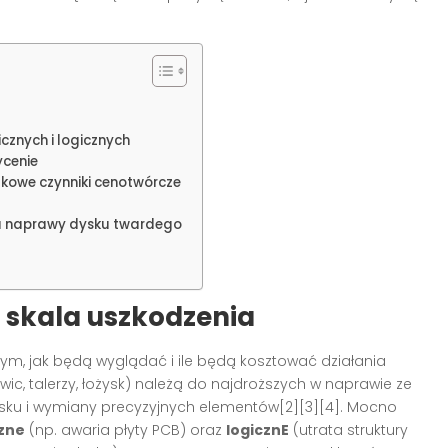
znych i logicznych
ycenie
kowe czynniki cenotwórcze
u naprawy dysku twardego
i skala uszkodzenia
ym, jak będą wyglądać i ile będą kosztować działania
wic, talerzy, łożysk) należą do najdroższych w naprawie ze
ku i wymiany precyzyjnych elementów[2][3][4]. Mocno
czne
(np. awaria płyty PCB) oraz
logicznE
(utrata struktury