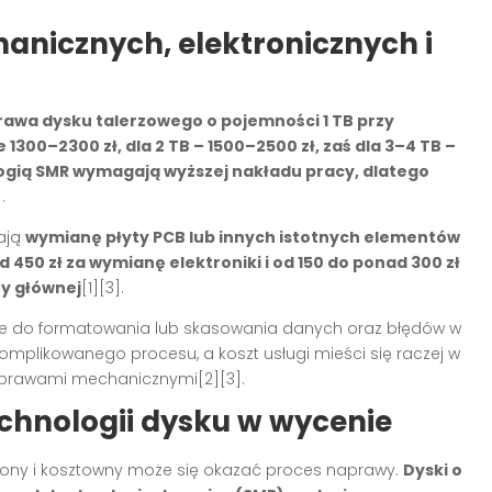
nicznych, elektronicznych i
awa dysku talerzowego o pojemności 1 TB przy
1300–2300 zł, dla 2 TB – 1500–2500 zł, zaś dla 3–4 TB –
ogią SMR wymagają wyższej nakładu pracy, dlatego
.
ają
wymianę płyty PCB lub innych istotnych elementów
 450 zł za wymianę elektroniki i od 150 do ponad 300 zł
y głównej
[1][3].
zie do formatowania lub skasowania danych oraz błędów w
komplikowanego procesu, a koszt usługi mieści się raczej w
prawami mechanicznymi[2][3].
echnologii dysku w wycenie
ożony i kosztowny może się okazać proces naprawy.
Dyski o