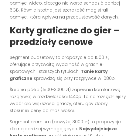
pamięci wideo, dlatego nie warto schodzić poniżej
6GB. Równie istotna jest szerokość magistrali
pamięci, która wpływa na przepustowość danych.
Karty graficzne do gier –
przedziały cenowe
Segment budżetowy to propozycje do 1500 zł,
oferujące przyzwoitą wydajność w grach e-
sportowych i starszych tytułach.
Tanie karty
graficzne
sprawdzą się przy rozgrywce w 1080p.
Średnia półka (1500-3000 zł) zapewnia komfortową
rozgrywkę w rozdzielczości 1440p. To najrozsądniejszy
wybór dla większości graczy, oferujący dobry
stosunek ceny do możliwości.
Segment premium (powyżej 3000 zł) to propozycje
dla najbardziej wymagających.
Najwydajniejsze
karty graficzne
umożliwiają grę w 4K lub z