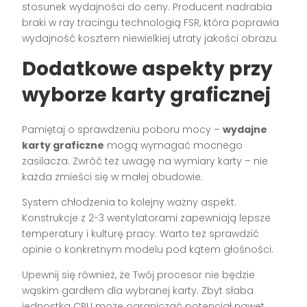
stosunek wydajności do ceny. Producent nadrabia
braki w ray tracingu technologią FSR, która poprawia
wydajność kosztem niewielkiej utraty jakości obrazu.
Dodatkowe aspekty przy
wyborze karty graficznej
Pamiętaj o sprawdzeniu poboru mocy –
wydajne
karty graficzne
mogą wymagać mocnego
zasilacza. Zwróć też uwagę na wymiary karty – nie
każda zmieści się w małej obudowie.
System chłodzenia to kolejny ważny aspekt.
Konstrukcje z 2-3 wentylatorami zapewniają lepsze
temperatury i kulturę pracy. Warto też sprawdzić
opinie o konkretnym modelu pod kątem głośności.
Upewnij się również, że Twój procesor nie będzie
wąskim gardłem dla wybranej karty. Zbyt słaba
jednostka CPU może ograniczać potencjał nawet