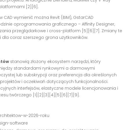
platformami [2][6].
w CAD wymienić można Revit (BIM), GstarCAD
dzinie oprogramowania graficznego – Affinity Designer,
zania przeglądarkowe i cross-platform [5][6][7]. Zmiany te
 dla coraz szerszego grona użytkowników.
ntów
stanowią złożony ekosystem narzędzi, który
r między standardami rynkowymi a darmowymi
ieczystej lub subskrypcji oraz preferencja dla określonych
i projektów i oczekiwań dotyczących funkcjonalności.
icyjnych interfejsów, elastyczne modele licencjonowania i
su twórczego [1][2][3][4][5][6][7][9].
architektow-w-2026-roku
sign-software