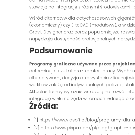
stawiają na integrację z różnymi środowiskami i 
Wśród alternatyw dla dotychczasowych gigantó
(ekonomiczny) czy EliteCAD (modułowy), a w dzie
Gravit Designer oraz coraz popularniejsze rozwią
napędzają dostępność profesjonalnych narzędzi
Podsumowanie
Programy graficzne używane przez projekta
determinuje rezultat oraz komfort pracy. Wybó
alternatywami, decyzja o korzystaniu z licencji w
workflow zależą od indywidualnych potrzeb, skal
Aktualne trendy wyraźnie wskazują na rozwój intu
integrację wielu narzędzi w ramach jednego proce
Źródła:
[1] https://www.viasoft.pl/blog/programy-dla-
[2] https://www.pixpa.com/pl/blog/graphic-de