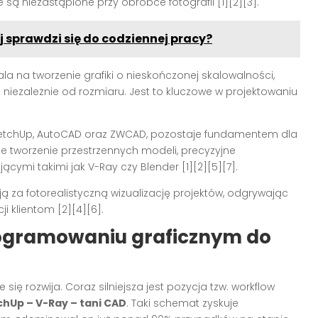
że są niezastąpione przy obróbce fotografii [1][2][3].
 sprawdzi się do codziennej pracy?
ala na tworzenie grafiki o nieskończonej skalowalności,
 niezależnie od rozmiaru. Jest to kluczowe w projektowaniu
ketchUp, AutoCAD oraz ZWCAD, pozostaje fundamentem dla
ne tworzenie przestrzennych modeli, precyzyjne
ącymi takimi jak V-Ray czy Blender [1][2][5][7].
ją za fotorealistyczną wizualizację projektów, odgrywając
 klientom [2][4][6].
rogramowaniu graficznym do
 rozwija. Coraz silniejsza jest pozycja tzw. workflow
chUp – V-Ray – tani CAD
. Taki schemat zyskuje