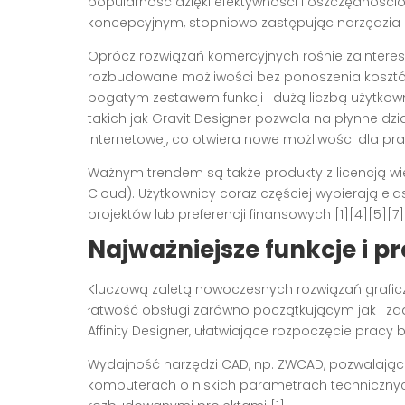
popularność dzięki efektywności i oszczędnośc
koncepcyjnym, stopniowo zastępując narzędzia B
Oprócz rozwiązań komercyjnych rośnie zaintere
rozbudowane możliwości bez ponoszenia kosztó
bogatym zestawem funkcji i dużą liczbą użytko
takich jak Gravit Designer pozwala na płynne dz
internetowej, co otwiera nowe możliwości dla prac
Ważnym trendem są także produkty z licencją w
Cloud). Użytkownicy coraz częściej wybierają e
projektów lub preferencji finansowych [1][4][5][7]
Najważniejsze funkcje i p
Kluczową zaletą nowoczesnych rozwiązań grafi
łatwość obsługi zarówno początkującym jak i 
Affinity Designer, ułatwiające rozpoczęcie pracy
Wydajność narzędzi CAD, np. ZWCAD, pozwalająca
komputerach o niskich parametrach technicznych