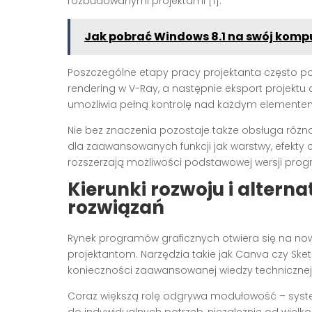
rozbudowanymi projektami [1].
Jak pobrać Windows 8.1 na swój komp
Poszczególne etapy pracy projektanta często p
rendering w V-Ray, a następnie eksport projektu
umożliwia pełną kontrolę nad każdym elementem 
Nie bez znaczenia pozostaje także obsługa róż
dla zaawansowanych funkcji jak warstwy, efekty 
rozszerzają możliwości podstawowej wersji progr
Kierunki rozwoju i altern
rozwiązań
Rynek programów graficznych otwiera się na now
projektantom. Narzędzia takie jak Canva czy Sket
konieczności zaawansowanej wiedzy technicznej 
Coraz większą rolę odgrywa modułowość – system
do indywidualnych potrzeb, niezależnie od wielko