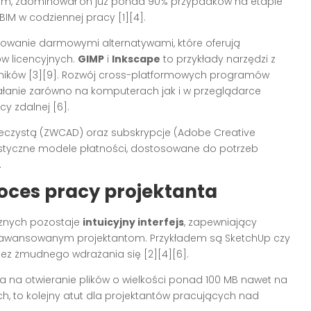
iom, zdominował on już ponad 90% przypadków na etapie
IM w codziennej pracy [1][4].
sowanie darmowymi alternatywami, które oferują
w licencyjnych.
GIMP
i
Inkscape
to przykłady narzędzi z
wników [3][9]. Rozwój cross-platformowych programów
iałanie zarówno na komputerach jak i w przeglądarce
y zdalnej [6].
ieczystą (ZWCAD) oraz subskrypcje (Adobe Creative
lastyczne modele płatności, dostosowane do potrzeb
.
roces pracy projektanta
cznych pozostaje
intuicyjny interfejs
, zapewniający
zaawansowanym projektantom. Przykładem są SketchUp czy
 bez żmudnego wdrażania się [2][4][6].
 na otwieranie plików o wielkości ponad 100 MB nawet na
, to kolejny atut dla projektantów pracujących nad