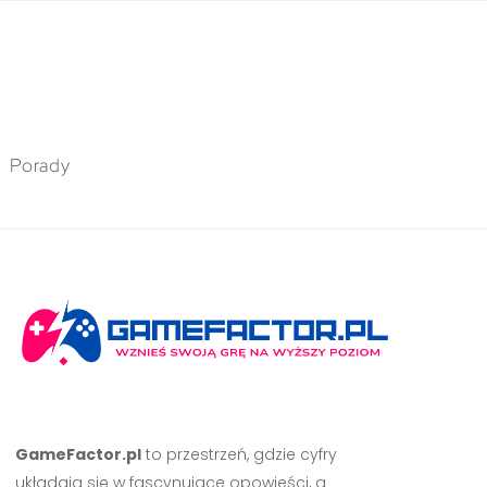
Porady
GameFactor.pl
to przestrzeń, gdzie cyfry
układają się w fascynujące opowieści, a