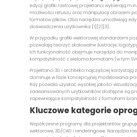
edycji grafiki rastrowej projektanci wybierają m
możliwości retuszu oraz manipulacji obrazem pop
formatów plików. Oba narzędzia umożliwiają ed
doświadczenia użytkownika [1][2][3].
W przypadku grafiki wektorowej standardami pozo
pozwalają tworzyć skalowalne ilustracje, logotyp
Ich funkcjonalność obejmuje narzędzia do manip
kompatybilność z wieloma formatami (w tym SVG, 
Projektanci 3D i architekci najczęściej korzystaj
dominuje w fazie koncepcyjnej modelowania prze
Ray pozwala uzyskać wysokiej jakości wizualizacje
zaawansowanych użytkowników dostępne są prog
zapewniające kompatybilność z formatami branż
Kluczowe kategorie opro
Współczesne programy dla projektantów grupuje 
wektorowe, 3D/CAD i renderingowe. Narzędzia rast