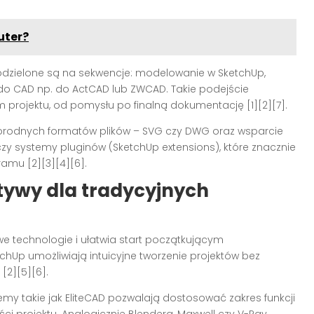
uter?
odzielone są na sekwencje: modelowanie w SketchUp,
 do CAD np. do ActCAD lub ZWCAD. Takie podejście
projektu, od pomysłu po finalną dokumentację [1][2][7].
norodnych formatów plików – SVG czy DWG oraz wsparcie
czy systemy pluginów (SketchUp extensions), które znacznie
amu [2][3][4][6].
atywy dla tradycyjnych
e technologie i ułatwia start początkującym
chUp umożliwiają intuicyjne tworzenie projektów bez
[2][5][6].
y takie jak EliteCAD pozwalają dostosować zakres funkcji
ści projektu. Analogicznie Blendera, Maxwell czy V-Ray