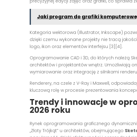
precyzyjnej edycji zdjęć oraz grafiki, co sprawia 
Jaki program do grafiki komputerowej
Kategoria wektorowa (Illustrator, Inkscape) pozw
dzięki czemu wykonane projekty nie tracą jakości
logo, ikon oraz elementów interfejsu [3][4].
Oprogramowanie CAD i 3D, do których należą S
architektów i projektantów wnętrz. Umożliwiają o
wymiarowanie oraz integrację z silnikami renderuj
Renderery, na czele z V-Ray i Maxwell, odpowiada
kluczową rolę w procesie prezentowania koncepcji
Trendy i innowacje w op
2026 roku
Rynek oprogramowania graficznego dynamicznie się
„Złoty Trójkąt” u architektów, obejmującego
Sket