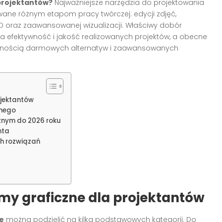
projektantów?
Najważniejsze narzędzia do projektowania
wane różnym etapom pracy twórczej: edycji zdjęć,
3D oraz zaawansowanej wizualizacji. Właściwy dobór
 efektywność i jakość realizowanych projektów, a obecne
ępnością darmowych alternatyw i zaawansowanych
ojektantów
znego
znym do 2026 roku
nta
ch rozwiązań
my graficzne dla projektantów
e
można podzielić na kilka podstawowych kategorii. Do