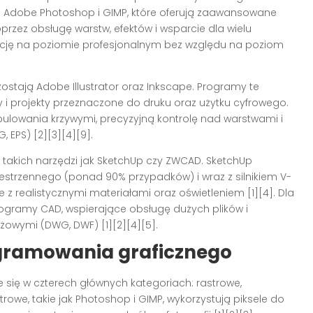
.in. Adobe Photoshop i GIMP, które oferują zaawansowane
rzez obsługę warstw, efektów i wsparcie dla wielu
ycję na poziomie profesjonalnym bez względu na poziom
stają Adobe Illustrator oraz Inkscape. Programy te
y i projekty przeznaczone do druku oraz użytku cyfrowego.
ulowania krzywymi, precyzyjną kontrolę nad warstwami i
EPS) [2][3][4][9].
ą z takich narzędzi jak SketchUp czy ZWCAD. SketchUp
strzennego (ponad 90% przypadków) i wraz z silnikiem V-
 z realistycznymi materiałami oraz oświetleniem [1][4]. Dla
ramy CAD, wspierające obsługę dużych plików i
owymi (DWG, DWF) [1][2][4][5].
gramowania graficznego
się w czterech głównych kategoriach: rastrowe,
rowe, takie jak Photoshop i GIMP, wykorzystują piksele do