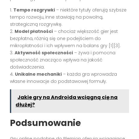
1.
Tempo rozgrywki
– niektóre tytuły oferują szybsze
tempo rozwoju, inne stawiają na powolną,
strategiczną rozgrywkę.
2.
Model płatności
– chociaż większość gier jest
bezpłatna, różnią się one podejściem do
mikropłatności i ich wpływem na balans gry [1][3].
3.
Aktywność społeczności
– żywa i pomocna
społeczność znacząco wpływa na jakość
doświadczenia.
4.
Unikalne mechaniki
– każda gra wprowadza
własne innowacje do podstawowej formuły.
Jakie gry na Androida wciągną cię na
dłużej?
Podsumowanie
Gry online podobne do Plemion oferują wciągające