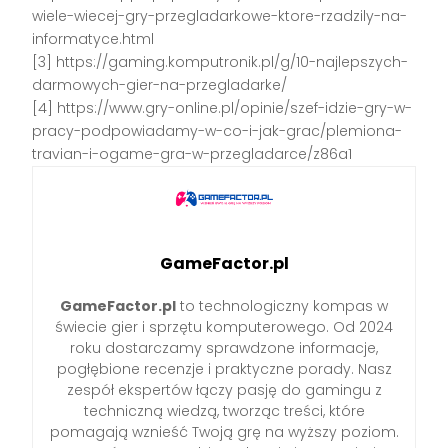
wiele-wiecej-gry-przegladarkowe-ktore-rzadzily-na-
informatyce.html
[3] https://gaming.komputronik.pl/g/10-najlepszych-
darmowych-gier-na-przegladarke/
[4] https://www.gry-online.pl/opinie/szef-idzie-gry-w-
pracy-podpowiadamy-w-co-i-jak-grac/plemiona-
travian-i-ogame-gra-w-przegladarce/z86a1
GameFactor.pl
GameFactor.pl
to technologiczny kompas w
świecie gier i sprzętu komputerowego. Od 2024
roku dostarczamy sprawdzone informacje,
pogłębione recenzje i praktyczne porady. Nasz
zespół ekspertów łączy pasję do gamingu z
techniczną wiedzą, tworząc treści, które
pomagają wznieść Twoją grę na wyższy poziom.