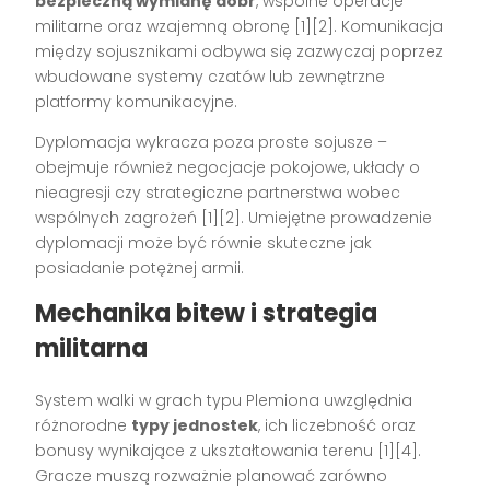
bezpieczną wymianę dóbr
, wspólne operacje
militarne oraz wzajemną obronę [1][2]. Komunikacja
między sojusznikami odbywa się zazwyczaj poprzez
wbudowane systemy czatów lub zewnętrzne
platformy komunikacyjne.
Dyplomacja wykracza poza proste sojusze –
obejmuje również negocjacje pokojowe, układy o
nieagresji czy strategiczne partnerstwa wobec
wspólnych zagrożeń [1][2]. Umiejętne prowadzenie
dyplomacji może być równie skuteczne jak
posiadanie potężnej armii.
Mechanika bitew i strategia
militarna
System walki w grach typu Plemiona uwzględnia
różnorodne
typy jednostek
, ich liczebność oraz
bonusy wynikające z ukształtowania terenu [1][4].
Gracze muszą rozważnie planować zarówno