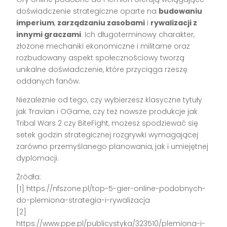
doświadczenie strategiczne oparte na
budowaniu
imperium
,
zarządzaniu zasobami
i
rywalizacji z
innymi graczami
. Ich długoterminowy charakter,
złożone mechaniki ekonomiczne i militarne oraz
rozbudowany aspekt społecznościowy tworzą
unikalne doświadczenie, które przyciąga rzeszę
oddanych fanów.
Niezależnie od tego, czy wybierzesz klasyczne tytuły
jak Travian i OGame, czy też nowsze produkcje jak
Tribal Wars 2 czy BiteFight, możesz spodziewać się
setek godzin strategicznej rozgrywki wymagającej
zarówno przemyślanego planowania, jak i umiejętnej
dyplomacji.
Źródła:
[1] https://nfszone.pl/top-5-gier-online-podobnych-
do-plemiona-strategia-i-rywalizacja
[2]
https://www.ppe.pl/publicystyka/323510/plemiona-i-