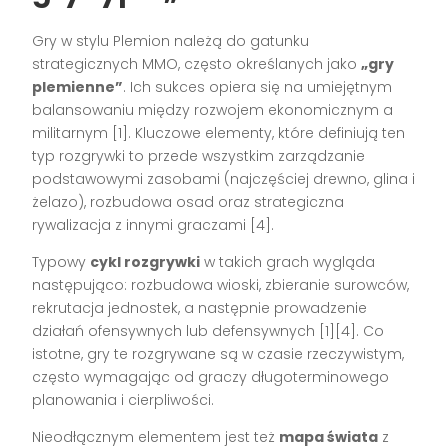
Gry w stylu Plemion należą do gatunku
strategicznych MMO, często określanych jako
„gry
plemienne”
. Ich sukces opiera się na umiejętnym
balansowaniu między rozwojem ekonomicznym a
militarnym [1]. Kluczowe elementy, które definiują ten
typ rozgrywki to przede wszystkim zarządzanie
podstawowymi zasobami (najczęściej drewno, glina i
żelazo), rozbudowa osad oraz strategiczna
rywalizacja z innymi graczami [4].
Typowy
cykl rozgrywki
w takich grach wygląda
następująco: rozbudowa wioski, zbieranie surowców,
rekrutacja jednostek, a następnie prowadzenie
działań ofensywnych lub defensywnych [1][4]. Co
istotne, gry te rozgrywane są w czasie rzeczywistym,
często wymagając od graczy długoterminowego
planowania i cierpliwości.
Nieodłącznym elementem jest też
mapa świata
z