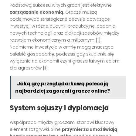
Podstawą sukcesu w tych grach jest efektywne
zarządzanie ekonomią
. Gracze muszą
podejmować strategiczne decyzje dotyczące
inwestycji w różne budynki produkcyjne, badania
nowych technologii oraz alokacji zasobów między
rozwojem ekonomicznym a militarnym [1].
Nadmierne inwestycje w armię mogą znacząco
osłabić gospodarkę, podczas gdy skupienie się
wyłącznie na ekonomii czyni gracza łatwym celem
dla agresorów [1].
Jaką grę przeglądarkową polecają
najbardziej zagorzali gracze online?
System sojuszy i dyplomacja
Współpraca między graczami stanowi kluczowy
element rozgrywki. Silne
przymierza umożliwiają