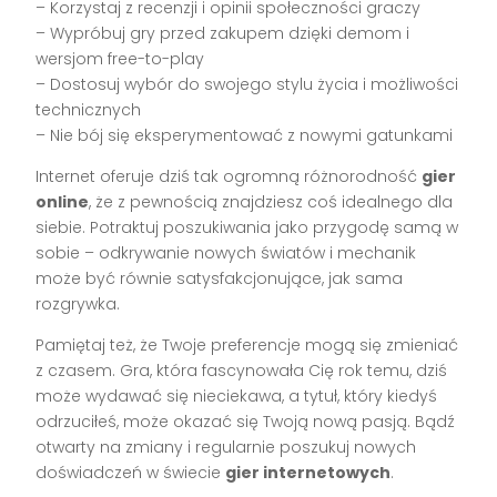
– Korzystaj z recenzji i opinii społeczności graczy
– Wypróbuj gry przed zakupem dzięki demom i
wersjom free-to-play
– Dostosuj wybór do swojego stylu życia i możliwości
technicznych
– Nie bój się eksperymentować z nowymi gatunkami
Internet oferuje dziś tak ogromną różnorodność
gier
online
, że z pewnością znajdziesz coś idealnego dla
siebie. Potraktuj poszukiwania jako przygodę samą w
sobie – odkrywanie nowych światów i mechanik
może być równie satysfakcjonujące, jak sama
rozgrywka.
Pamiętaj też, że Twoje preferencje mogą się zmieniać
z czasem. Gra, która fascynowała Cię rok temu, dziś
może wydawać się nieciekawa, a tytuł, który kiedyś
odrzuciłeś, może okazać się Twoją nową pasją. Bądź
otwarty na zmiany i regularnie poszukuj nowych
doświadczeń w świecie
gier internetowych
.