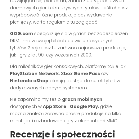
rozwijająca się platforma, znana z cotygodniowych
darmowych gier i ekskluzywnych tytułów. Jeśli chcesz
wypróbować różne produkcje bez wydawania
pieniędzy, warto regularnie tu zaglądać.
GOG.com
specjalizuje się w grach bez zabezpieczeń
DRM i ma w swojej bibliotece wiele klasycznych
tytułów. Znajdziesz tu zarówno najnowsze produkcje,
jak i gry z lat 90. czy wczesnych 2000.
Dla miłośników gier konsolowych, platformy takie jak
PlayStation Network
,
Xbox Game Pass
czy
Nintendo eShop
oferują dostęp do setek tytułów
dedykowanych danym systemom.
Nie zapominajmy też o
grach mobilnych
dostępnych w
App Store
i
Google Play
, gdzie
można znaleźć zarówno proste produkcje na kilka
minut, jak i rozbudowane gry z elementami MMO.
Recenzje i społeczności