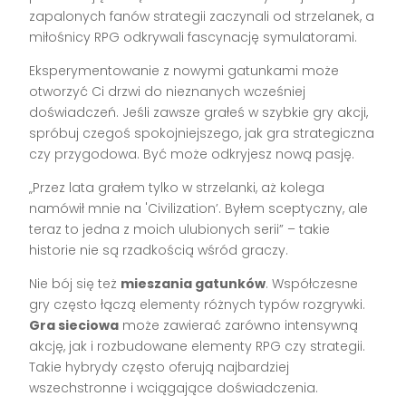
zapalonych fanów strategii zaczynali od strzelanek, a
miłośnicy RPG odkrywali fascynację symulatorami.
Eksperymentowanie z nowymi gatunkami może
otworzyć Ci drzwi do nieznanych wcześniej
doświadczeń. Jeśli zawsze grałeś w szybkie gry akcji,
spróbuj czegoś spokojniejszego, jak gra strategiczna
czy przygodowa. Być może odkryjesz nową pasję.
„Przez lata grałem tylko w strzelanki, aż kolega
namówił mnie na 'Civilization’. Byłem sceptyczny, ale
teraz to jedna z moich ulubionych serii” – takie
historie nie są rzadkością wśród graczy.
Nie bój się też
mieszania gatunków
. Współczesne
gry często łączą elementy różnych typów rozgrywki.
Gra sieciowa
może zawierać zarówno intensywną
akcję, jak i rozbudowane elementy RPG czy strategii.
Takie hybrydy często oferują najbardziej
wszechstronne i wciągające doświadczenia.