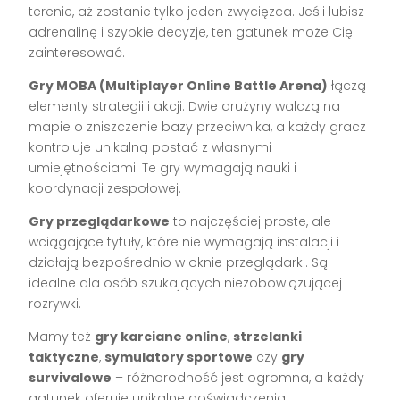
terenie, aż zostanie tylko jeden zwycięzca. Jeśli lubisz
adrenalinę i szybkie decyzje, ten gatunek może Cię
zainteresować.
Gry MOBA (Multiplayer Online Battle Arena)
łączą
elementy strategii i akcji. Dwie drużyny walczą na
mapie o zniszczenie bazy przeciwnika, a każdy gracz
kontroluje unikalną postać z własnymi
umiejętnościami. Te gry wymagają nauki i
koordynacji zespołowej.
Gry przeglądarkowe
to najczęściej proste, ale
wciągające tytuły, które nie wymagają instalacji i
działają bezpośrednio w oknie przeglądarki. Są
idealne dla osób szukających niezobowiązującej
rozrywki.
Mamy też
gry karciane online
,
strzelanki
taktyczne
,
symulatory sportowe
czy
gry
survivalowe
– różnorodność jest ogromna, a każdy
gatunek oferuje unikalne doświadczenia.