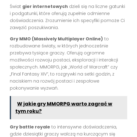
Świat
gier internetowych
dzieli się na liczne gatunki
i podgatunki, które oferują zupełnie odmienne
doświadczenia. Zrozumienie ich specyfiki pomoże Ci
zawęzić poszukiwania.
Gry MMO (Massively Multiplayer Online)
to
rozbudowane światy, w których jednocześnie
przebywa tysiące graczy. Oferują ogromne
możliwości rozwoju postaci, eksploracji i interakcji
społecznych. MMORPG, jak „World of Warcraft” czy
„Final Fantasy XIV”, to rozgrywki na setki godzin, z
naciskiem na rozwój postaci i zespołowe
pokonywanie wyzwań.
W jakie gry MMORPG warto zagrać w
tym roku?
Gry battle royale
to intensywne doświadczenia,
gdzie dziesiątki graczy walczą na kurczącym się