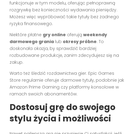
funkcjonuje w tym modelu, oferując pełnoprawną
rozgrywkę bez konieczności wydawania pieniędzy.
Możesz więc wypróbować takie tytuły bez żadnego
ryzyka finansowego.
Niektóre płatne
gry online
oferują
weekendy
darmowego grania
lub
okresy próbne
. To
doskonała okazja, by sprawdzić bardziej
rozbudowane produkcje, zanim zdecydujesz się na
zakup.
Warto też śledzić rozdawnictwa gier. Epic Games
Store regularnie oferuje darmowe tytuły, podobnie jak
Amazon Prime Gaming czy platformy konsolowe w
ramach swoich abonamentów.
Dostosuj grę do swojego
stylu życia i możliwości
Nawet najlepsza gra nie przyniesie Ci satysfakcji, jeśli