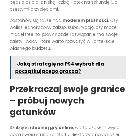
będzie działał z niską liczbą klatek na sekundę lub
częstymi przycięciami.
Zastanów się także nad
modelem płatności
. Czy
wolisz jednorazowy zakup, subskrypcję, czy może
model free-to-play? Każde rozwiązanie ma swoje
zalety i wady, które warto rozważyć w kontekście
własnego budżetu.
Jaką strategię na PS4 wybrać dla
początkującego gracza?
Przekraczaj swoje granice
– próbuj nowych
gatunków
Szukając
idealnej gry online
, warto czasem wyjść
poza swoją strefę komfortu. Niektórzy z najbardziej