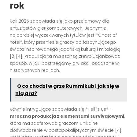
rok
Rok 2025 zapowiada się jako przełomowy dla
entuzjastów gier komputerowych. Jednym z
najbardziej wyczekiwanych tytułów jest *Ghost of
Yōtei*, który przeniesie graczy do fascynującego
świata inspirowanego japońską kulturą i mitologią
[2][4]. Produkcja ta ma szansę zrewolucjonizować
sposób, w jaki postrzegamy gry akcji osadzone w
historycznych realiach.
O co chodzi w grze Rummikub i jak się w
nią gra?
Równie intrygująco zapowiada się *Hell is Us* –
mroczna produkcja z elementami survivalowymi
,
która ma zaoferować graczom unikalne
doświadczenie w postapokaliptycznym świecie [4].