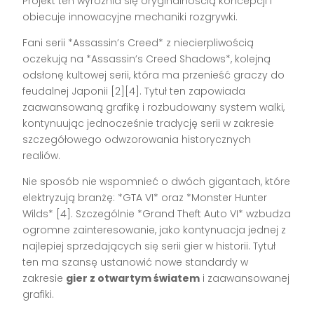
Projekt ten wyróżnia się oryginalnością koncepcji i
obiecuje innowacyjne mechaniki rozgrywki.
Fani serii *Assassin’s Creed* z niecierpliwością
oczekują na *Assassin’s Creed Shadows*, kolejną
odsłonę kultowej serii, która ma przenieść graczy do
feudalnej Japonii [2][4]. Tytuł ten zapowiada
zaawansowaną grafikę i rozbudowany system walki,
kontynuując jednocześnie tradycję serii w zakresie
szczegółowego odwzorowania historycznych
realiów.
Nie sposób nie wspomnieć o dwóch gigantach, które
elektryzują branżę: *GTA VI* oraz *Monster Hunter
Wilds* [4]. Szczególnie *Grand Theft Auto VI* wzbudza
ogromne zainteresowanie, jako kontynuacja jednej z
najlepiej sprzedających się serii gier w historii. Tytuł
ten ma szansę ustanowić nowe standardy w
zakresie
gier z otwartym światem
i zaawansowanej
grafiki.