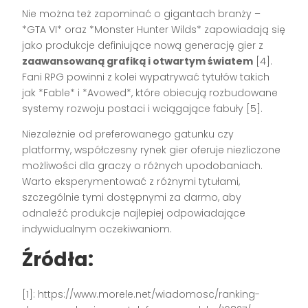
Nie można też zapominać o gigantach branży –
*GTA VI* oraz *Monster Hunter Wilds* zapowiadają się
jako produkcje definiujące nową generację gier z
zaawansowaną grafiką i otwartym światem
[4].
Fani RPG powinni z kolei wypatrywać tytułów takich
jak *Fable* i *Avowed*, które obiecują rozbudowane
systemy rozwoju postaci i wciągające fabuły [5].
Niezależnie od preferowanego gatunku czy
platformy, współczesny rynek gier oferuje niezliczone
możliwości dla graczy o różnych upodobaniach.
Warto eksperymentować z różnymi tytułami,
szczególnie tymi dostępnymi za darmo, aby
odnaleźć produkcje najlepiej odpowiadające
indywidualnym oczekiwaniom.
Źródła:
[1]: https://www.morele.net/wiadomosc/ranking-