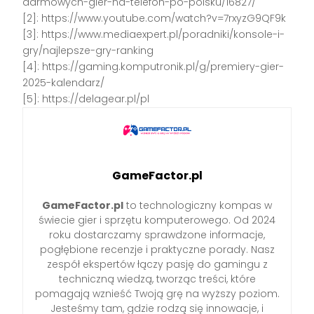
darmowych-gier-na-telefon-po-polsku/16827/
[2]: https://www.youtube.com/watch?v=7rxyzG9QF9k
[3]: https://www.mediaexpert.pl/poradniki/konsole-i-
gry/najlepsze-gry-ranking
[4]: https://gaming.komputronik.pl/g/premiery-gier-
2025-kalendarz/
[5]: https://delagear.pl/pl
GameFactor.pl
GameFactor.pl
to technologiczny kompas w
świecie gier i sprzętu komputerowego. Od 2024
roku dostarczamy sprawdzone informacje,
pogłębione recenzje i praktyczne porady. Nasz
zespół ekspertów łączy pasję do gamingu z
techniczną wiedzą, tworząc treści, które
pomagają wznieść Twoją grę na wyższy poziom.
Jesteśmy tam, gdzie rodzą się innowacje, i