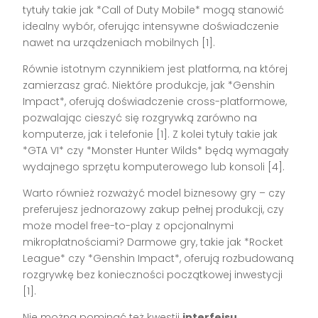
tytuły takie jak *Call of Duty Mobile* mogą stanowić
idealny wybór, oferując intensywne doświadczenie
nawet na urządzeniach mobilnych [1].
Równie istotnym czynnikiem jest platforma, na której
zamierzasz grać. Niektóre produkcje, jak *Genshin
Impact*, oferują doświadczenie cross-platformowe,
pozwalając cieszyć się rozgrywką zarówno na
komputerze, jak i telefonie [1]. Z kolei tytuły takie jak
*GTA VI* czy *Monster Hunter Wilds* będą wymagały
wydajnego sprzętu komputerowego lub konsoli [4].
Warto również rozważyć model biznesowy gry – czy
preferujesz jednorazowy zakup pełnej produkcji, czy
może model free-to-play z opcjonalnymi
mikropłatnościami? Darmowe gry, takie jak *Rocket
League* czy *Genshin Impact*, oferują rozbudowaną
rozgrywkę bez konieczności początkowej inwestycji
[1].
Nie można pominąć też kwestii
interfejsu