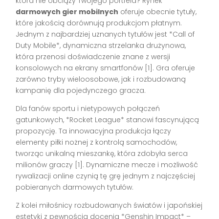
która nie obciąży Twojego portfela? Rynek
darmowych gier mobilnych
oferuje obecnie tytuły,
które jakością dorównują produkcjom płatnym.
Jednym z najbardziej uznanych tytułów jest *Call of
Duty Mobile*, dynamiczna strzelanka drużynowa,
która przenosi doświadczenie znane z wersji
konsolowych na ekrany smartfonów [1]. Gra oferuje
zarówno tryby wieloosobowe, jak i rozbudowaną
kampanię dla pojedynczego gracza.
Dla fanów sportu i nietypowych połączeń
gatunkowych, *Rocket League* stanowi fascynującą
propozycję. Ta innowacyjna produkcja łączy
elementy piłki nożnej z kontrolą samochodów,
tworząc unikalną mieszankę, która zdobyła serca
milionów graczy [1]. Dynamiczne mecze i możliwość
rywalizacji online czynią tę grę jednym z najczęściej
pobieranych darmowych tytułów.
Z kolei miłośnicy rozbudowanych światów i japońskiej
estetyki z pewnością docenią *Genshin Impact* –