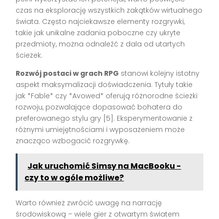
czas na eksplorację wszystkich zakątków wirtualnego
świata. Często najciekawsze elementy rozgrywki,
takie jak unikalne zadania poboczne czy ukryte
przedmioty, można odnaleźć z dala od utartych
ścieżek.
Rozwój postaci w grach RPG
stanowi kolejny istotny
aspekt maksymalizacji doświadczenia. Tytuły takie
jak *Fable* czy *Avowed* oferują różnorodne ścieżki
rozwoju, pozwalające dopasować bohatera do
preferowanego stylu gry [5]. Eksperymentowanie z
różnymi umiejętnościami i wyposażeniem może
znacząco wzbogacić rozgrywkę.
Jak uruchomić Simsy na MacBooku -
czy to w ogóle możliwe?
Warto również zwrócić uwagę na narrację
środowiskową – wiele gier z otwartym światem