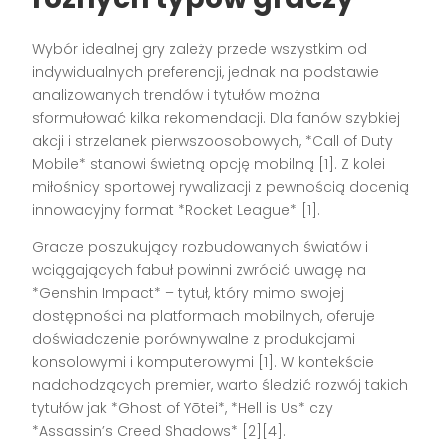
Wybór idealnej gry zależy przede wszystkim od
indywidualnych preferencji, jednak na podstawie
analizowanych trendów i tytułów można
sformułować kilka rekomendacji. Dla fanów szybkiej
akcji i strzelanek pierwszoosobowych, *Call of Duty
Mobile* stanowi świetną opcję mobilną [1]. Z kolei
miłośnicy sportowej rywalizacji z pewnością docenią
innowacyjny format *Rocket League* [1].
Gracze poszukujący rozbudowanych światów i
wciągających fabuł powinni zwrócić uwagę na
*Genshin Impact* – tytuł, który mimo swojej
dostępności na platformach mobilnych, oferuje
doświadczenie porównywalne z produkcjami
konsolowymi i komputerowymi [1]. W kontekście
nadchodzących premier, warto śledzić rozwój takich
tytułów jak *Ghost of Yōtei*, *Hell is Us* czy
*Assassin’s Creed Shadows* [2][4].