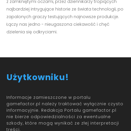
z zamkniętymi oczami, przez dziennikarzy tropiących
najbardziej intrygujące historie ze świata technologii, po
zapalonych graczy testujących najnowsze produkcje.
Łączy nas jedno - nieugaszona ciekawość i chęć
dzielenia się odkryciami.
Użytkowniku!
Informacje zamieszczone w portalu
gamefactor.pl należy traktować wyłącznie czysto
informacyjnie. Redakcja Portalu gamefactor.pl
nie bierze odpowiedzialności za ewentualne
szkody, które mogą wynikać ze złej interpretacji
treści.