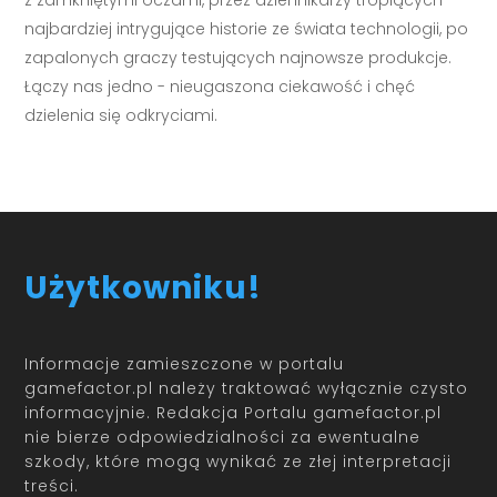
najbardziej intrygujące historie ze świata technologii, po
zapalonych graczy testujących najnowsze produkcje.
Łączy nas jedno - nieugaszona ciekawość i chęć
dzielenia się odkryciami.
Użytkowniku!
Informacje zamieszczone w portalu
gamefactor.pl należy traktować wyłącznie czysto
informacyjnie. Redakcja Portalu gamefactor.pl
nie bierze odpowiedzialności za ewentualne
szkody, które mogą wynikać ze złej interpretacji
treści.