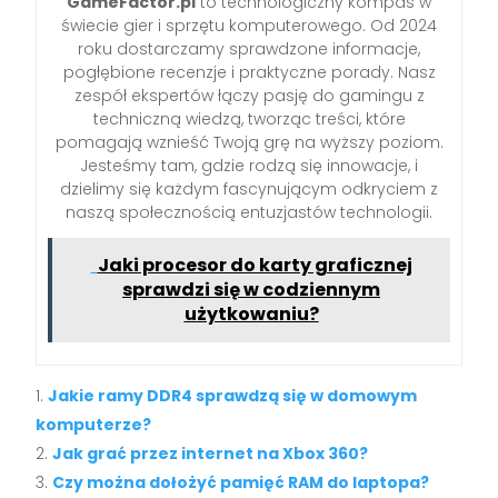
GameFactor.pl
to technologiczny kompas w
świecie gier i sprzętu komputerowego. Od 2024
roku dostarczamy sprawdzone informacje,
pogłębione recenzje i praktyczne porady. Nasz
zespół ekspertów łączy pasję do gamingu z
techniczną wiedzą, tworząc treści, które
pomagają wznieść Twoją grę na wyższy poziom.
Jesteśmy tam, gdzie rodzą się innowacje, i
dzielimy się każdym fascynującym odkryciem z
naszą społecznością entuzjastów technologii.
Jaki procesor do karty graficznej
sprawdzi się w codziennym
użytkowaniu?
Jakie ramy DDR4 sprawdzą się w domowym
komputerze?
Jak grać przez internet na Xbox 360?
Czy można dołożyć pamięć RAM do laptopa?