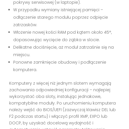
pokrywy serwisowej (w laptopie).
W przypadku wymiany istniejącej pamięci –
odłączenie starego modułu poprzez odpięcie
zatrzasków.
Włożenie nowej kości RAM pod kątem około 45°,
dopasowując wycięcie do ząbka w slocie.
Delikatne dociśnięcie, aż moduł zatrzaśnie się na
miejscu.
Ponowne zamknięcie obudowy i podłączenie
komputera.
Komputery z więcej niż jednym slotem wymagają
zachowania odpowiedniej konfiguracji – najlepiej
wykorzystać oba sloty, instalując jednakowe,
kompatybilne moduły. Po uruchomieniu komputera
należy wejść do BIOS/UEFI (zazwyczaj klawisz DEL lub
F2 podczas startu) i włączyć profil XMP, EXPO lub
DOCP, by uzyskać docelową wydajność i