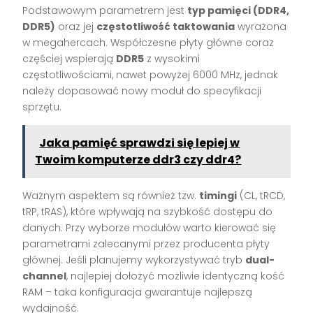
Podstawowym parametrem jest
typ pamięci (DDR4,
DDR5)
oraz jej
częstotliwość taktowania
wyrażona
w megahercach. Współczesne płyty główne coraz
częściej wspierają
DDR5
z wysokimi
częstotliwościami, nawet powyżej 6000 MHz, jednak
należy dopasować nowy moduł do specyfikacji
sprzętu.
Jaka pamięć sprawdzi się lepiej w
Twoim komputerze ddr3 czy ddr4?
Ważnym aspektem są również tzw.
timingi
(CL, tRCD,
tRP, tRAS), które wpływają na szybkość dostępu do
danych. Przy wyborze modułów warto kierować się
parametrami zalecanymi przez producenta płyty
głównej. Jeśli planujemy wykorzystywać tryb
dual-
channel
, najlepiej dołożyć możliwie identyczną kość
RAM – taka konfiguracja gwarantuje najlepszą
wydajność.