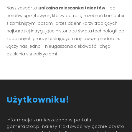
Nasz zespół to
unikalna mieszanka talentów
- od
nerdów sprzętowych, którzy potrafią rozebrać komputer
z zamkniętymi oczami, przez dziennikarzy tropiących
najbardziej intrygujące historie ze świata technologii, po
zapalonych graczy testujących najnowsze produkcje.
Łączy nas jedno - nieugaszona ciekawość i chęć
dzielenia się odkryciami.
Użytkowniku!
Informacje zamieszczone w portalu
gamefactor.pl należy traktować wyłącznie czysto