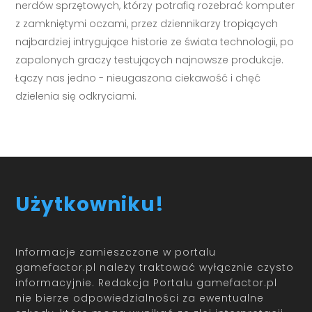
nerdów sprzętowych, którzy potrafią rozebrać komputer
z zamkniętymi oczami, przez dziennikarzy tropiących
najbardziej intrygujące historie ze świata technologii, po
zapalonych graczy testujących najnowsze produkcje.
Łączy nas jedno - nieugaszona ciekawość i chęć
dzielenia się odkryciami.
Użytkowniku!
Informacje zamieszczone w portalu
gamefactor.pl należy traktować wyłącznie czysto
informacyjnie. Redakcja Portalu gamefactor.pl
nie bierze odpowiedzialności za ewentualne