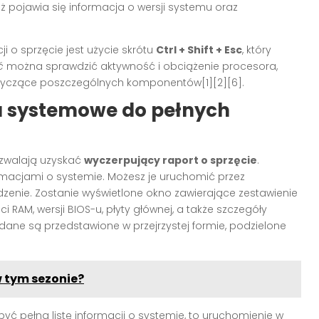
ż pojawia się informacja o wersji systemu oraz
 o sprzęcie jest użycie skrótu
Ctrl + Shift + Esc
, który
ć
można sprawdzić aktywność i obciążenie procesora,
yczące poszczególnych komponentów[1][2][6].
 systemowe do pełnych
pozwalają uzyskać
wyczerpujący raport o sprzęcie
.
macjami o systemie. Możesz je uruchomić przez
erdzenie. Zostanie wyświetlone okno zawierające zestawienie
 RAM, wersji BIOS-u, płyty głównej, a także szczegóły
ne są przedstawione w przejrzystej formie, podzielone
 tym sezonie?
yć pełną listę informacji o systemie, to uruchomienie w