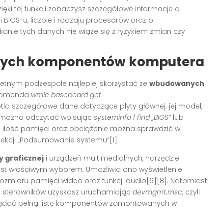
Dzięki tej funkcji zobaczysz szczegółowe informacje o
 BIOS-u, liczbie i rodzaju procesorów oraz o
yskanie tych danych nie wiąże się z ryzykiem zmian czy
lnych komponentów komputera
etnym podzespole najlepiej skorzystać ze
wbudowanych
 Komenda
wmic baseboard get
tla szczegółowe dane dotyczące płyty głównej: jej model,
ie można odczytać wpisując
systeminfo | find „BIOS”
lub
ej ilość pamięci oraz obciążenie można sprawdzić w
ekcji „Podsumowanie systemu”[1].
y graficznej
i urządzeń multimedialnych, narzędzie
jest właściwym wyborem. Umożliwia ono wyświetlenie
 rozmiaru pamięci wideo oraz funkcji audio[6][8]. Natomiast
 i sterowników uzyskasz uruchamiając
devmgmt.msc
, czyli
glądać pełną listę komponentów zamontowanych w