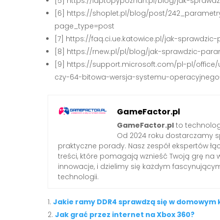
[5] https://laptopypoznan.pl/blog/jak-spraw
[6] https://shoplet.pl/blog/post/242_paramet
page_type=post
[7] https://faq.ci.ue.katowice.pl/jak-sprawd
[8] https://rnew.pl/pl/blog/jak-sprawdzic-p
[9] https://support.microsoft.com/pl-pl/offi
czy-64-bitowa-wersja-systemu-operacyjnego
GameFactor.pl
GameFactor.pl
to technolog
Od 2024 roku dostarczamy sp
praktyczne porady. Nasz zespół ekspertów łą
treści, które pomagają wznieść Twoją grę na 
innowacje, i dzielimy się każdym fascynując
technologii.
Jakie ramy DDR4 sprawdzą się w domowym
Jak grać przez internet na Xbox 360?