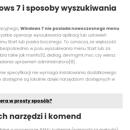
ows 7 i sposoby wyszukiwania
acyjnego,
Windows 7 nie posiada nowoczesnego menu
stkie operacje wyszukiwania aplikacji lub ustawień
nu Start lub paska bocznego. To oznacza, że większość
 bezpośrednio w polu wyszukiwania menu Start lub za
dzia takie jak msinfo32, dxdiag, devmgmt.msc czy wiersz
dania uprawnień administratora[8].
nie specyfikacji nie wymaga instalowania dodatkowego
 dostępne są lokalnie dzięki narzędziom dostępnych w
ra w prosty sposób?
h narzędzi i komend
ne o procesorze, RAM i systemie (najprostsza metoda)