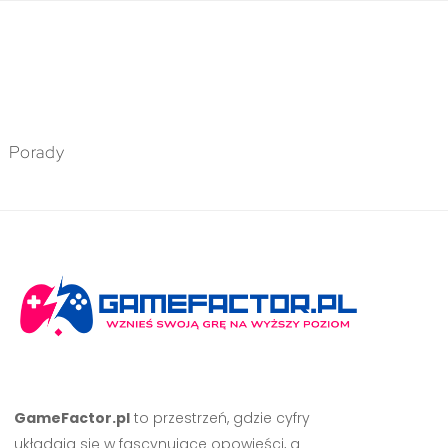
Porady
GameFactor.pl
to przestrzeń, gdzie cyfry
układają się w fascynujące opowieści, a