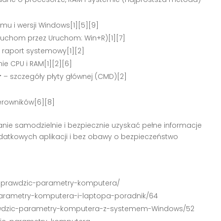
mu i wersji Windows[1][5][9]
uchom przez Uruchom: Win+R)[1][7]
raport systemowy[1][2]
e CPU i RAM[1][2][6]
r
– szczegóły płyty głównej (CMD)[2]
]
terowników[6][8]
nie samodzielnie i bezpiecznie uzyskać pełne informacje
atkowych aplikacji i bez obawy o bezpieczeństwo
k-sprawdzic-parametry-komputera/
-parametry-komputera-i-laptopa-poradnik/64
prawdzic-parametry-komputera-z-systemem-Windows/52