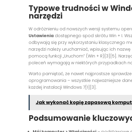
Typowe trudności w Wind
narzędzi
W odróżnieniu od nowszych wersji systemu oper
Ustawienia
dostępnego spod skrótu Win + I. Wszy
odbywają się przy wykorzystaniu klasycznego me
narzędzi należy uruchamiać, wpisując ich nazwę
pomocą funkcji „Uruchom” (Win + R)[3][5]. Narzę
poleceń wymagają w niektórych przypadkach na
Warto pamiętać, że nawet najprostsze sprawdze
oprogramowania – wszystkie najważniejsze dane
każdej instalacji Windows 7[1][3].
Jak wykonać kopię zapasową kompute
Podsumowanie kluczowyc
Mój komputer > Właściwości
– podstawowe da