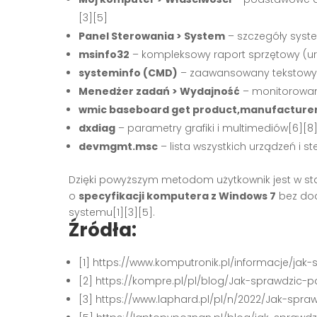
[3][5]
Panel Sterowania > System
– szczegóły syste
msinfo32
– kompleksowy raport sprzętowy (ur
systeminfo (CMD)
– zaawansowany tekstowy 
Menedżer zadań > Wydajność
– monitorowani
wmic baseboard get product,manufacture
dxdiag
– parametry grafiki i multimediów[6][8
devmgmt.msc
– lista wszystkich urządzeń i s
Dzięki powyższym metodom użytkownik jest w sta
o
specyfikacji komputera z Windows 7
bez dod
systemu[1][3][5].
Źródła:
[1] https://www.komputronik.pl/informacje/ja
[2] https://kompre.pl/pl/blog/Jak-sprawdzic
[3] https://www.laphard.pl/pl/n/2022/Jak-s