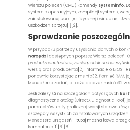
Wierszu poleceń (CMD) komendy
systeminfo
. 
systemie operacyjnym, kompilacji systemu, wersji
zainstalowanej pamięci fizycznej i wirtualnej. Uz
uszkodzeń sprzętu[1][2].
Sprawdzanie poszczegó
W przypadku potrzeby uzyskania danych o konkr
narzędzi
dostępnych poprzez Wiersz poleceń.
product,manufacturer,version,serialnumber
wyświe
wersję oraz producenta[2]. Informacje o BIOS-
ponownie korzystając z msinfo32. Pamięć RAM, j
Menedżerze zadań, a także poprzez msinfo32 w s
Jeśli zależy Ci na szczegółach dotyczących
kart
diagnostyczne
dxdiag
(DirectX Diagnostic Tool) 
parametrów karty graficznej, wersji sterowników,
szczegóły wszystkich zainstalowanych urządzeń
Menedżera urządzeń – tutaj można łatwo prze
komputerze[1][6][8].