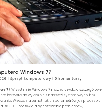
mputera Windows 7?
2026
|
Sprzęt komputerowy
|
0 komentarzy
ows 7?
W systemie Windows 7 można uzyskać szczegółowe
ra korzystając wyłącznie z narzędzi systemowych, bez
ania. Wiedza na temat takich parametrów jak procesor,
sja BIOS-u umożliwia diagnozowanie problemów,