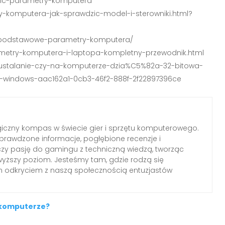
dzic-parametry-komputera
ry-komputera-jak-sprawdzic-model-i-sterowniki.html?
zic-podstawowe-parametry-komputera/
arametry-komputera-i-laptopa-kompletny-przewodnik.html
ce/ustalanie-czy-na-komputerze-dzia%C5%82a-32-bitowa-
-windows-aac162a1-0cb3-46f2-888f-2f22897396ce
iczny kompas w świecie gier i sprzętu komputerowego.
rawdzone informacje, pogłębione recenzje i
czy pasję do gamingu z techniczną wiedzą, tworząc
wyższy poziom. Jesteśmy tam, gdzie rodzą się
ym odkryciem z naszą społecznością entuzjastów
 komputerze?