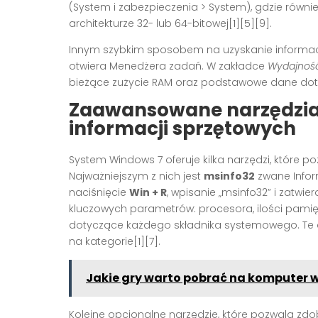
(System i zabezpieczenia > System), gdzie równie
architekturze 32- lub 64-bitowej[1][5][9].
Innym szybkim sposobem na uzyskanie informacji
otwiera Menedżera zadań. W zakładce
Wydajnoś
bieżące zużycie RAM oraz podstawowe dane dot
Zaawansowane narzędzia
informacji sprzętowych
System Windows 7 oferuje kilka narzędzi, które 
Najważniejszym z nich jest
msinfo32
zwane Infor
naciśnięcie
Win + R
, wpisanie „msinfo32” i zatwi
kluczowych parametrów: procesora, ilości pamięci
dotyczące każdego składnika systemowego. Te da
na kategorie[1][7].
Jakie gry warto pobrać na komputer w
Kolejne opcjonalne narzędzie, które pozwala zdob