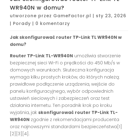
WR940N w domu?
utworzone przez
GameFactor.pl
|
sty 23, 2026
|
Porady
|
0 komentarzy
Jak skonfigurować router TP-Link TL WR940N w
domu?
Router TP-Link TL-WR940N
umożliwia stworzenie
bezpiecznej sieci Wi-Fi o prędkości do 450 Mb/s w
domowych warunkach. Skuteczna konfiguracja
wymaga kilku prostych kroków, do których należą:
prawidłowe podłączenie urządzenia, wejście do
panelu konfiguracyjnego, wybór odpowiednich
ustawień sieciowych i zabezpieczeń oraz test
działania internetu. Ten poradnik krok po kroku
wyjaśnia, jak
skonfigurować router TP-Link TL-
WR940N
zgodnie z rekomendacjami producenta
oraz najnowszymi standardami bezpieczeństwa[1]
[2][3][4].