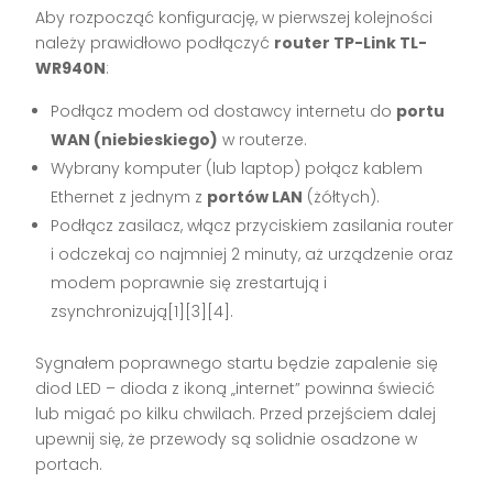
Aby rozpocząć konfigurację, w pierwszej kolejności
należy prawidłowo podłączyć
router TP-Link TL-
WR940N
:
Podłącz modem od dostawcy internetu do
portu
WAN (niebieskiego)
w routerze.
Wybrany komputer (lub laptop) połącz kablem
Ethernet z jednym z
portów LAN
(żółtych).
Podłącz zasilacz, włącz przyciskiem zasilania router
i odczekaj co najmniej 2 minuty, aż urządzenie oraz
modem poprawnie się zrestartują i
zsynchronizują[1][3][4].
Sygnałem poprawnego startu będzie zapalenie się
diod LED – dioda z ikoną „internet” powinna świecić
lub migać po kilku chwilach. Przed przejściem dalej
upewnij się, że przewody są solidnie osadzone w
portach.