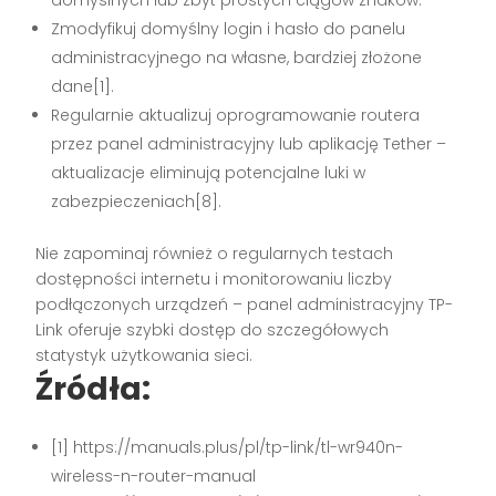
domyślnych lub zbyt prostych ciągów znaków.
Zmodyfikuj domyślny login i hasło do panelu
administracyjnego na własne, bardziej złożone
dane[1].
Regularnie aktualizuj oprogramowanie routera
przez panel administracyjny lub aplikację Tether –
aktualizacje eliminują potencjalne luki w
zabezpieczeniach[8].
Nie zapominaj również o regularnych testach
dostępności internetu i monitorowaniu liczby
podłączonych urządzeń – panel administracyjny TP-
Link oferuje szybki dostęp do szczegółowych
statystyk użytkowania sieci.
Źródła:
[1] https://manuals.plus/pl/tp-link/tl-wr940n-
wireless-n-router-manual