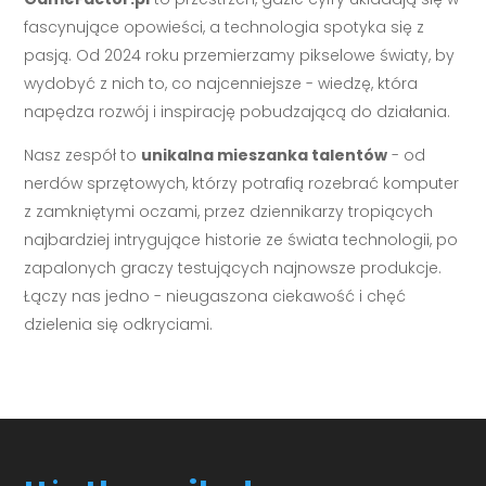
fascynujące opowieści, a technologia spotyka się z
pasją. Od 2024 roku przemierzamy pikselowe światy, by
wydobyć z nich to, co najcenniejsze - wiedzę, która
napędza rozwój i inspirację pobudzającą do działania.
Nasz zespół to
unikalna mieszanka talentów
- od
nerdów sprzętowych, którzy potrafią rozebrać komputer
z zamkniętymi oczami, przez dziennikarzy tropiących
najbardziej intrygujące historie ze świata technologii, po
zapalonych graczy testujących najnowsze produkcje.
Łączy nas jedno - nieugaszona ciekawość i chęć
dzielenia się odkryciami.