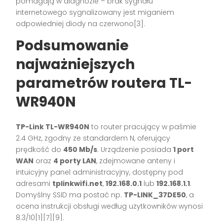
pomagają w diagnozie – brak sygnału
internetowego sygnalizowany jest miganiem
odpowiedniej diody na czerwono[3].
Podsumowanie
najważniejszych
parametrów routera TL-
WR940N
TP-Link TL-WR940N
to router pracujący w paśmie
2.4 GHz, zgodny ze standardem N, oferujący
prędkość do
450 Mb/s
. Urządzenie posiada
1 port
WAN
oraz
4 porty LAN
, zdejmowane anteny i
intuicyjny panel administracyjny, dostępny pod
adresami
tplinkwifi.net
,
192.168.0.1
lub
192.168.1.1
.
Domyślny SSID ma postać np.
TP-LINK_37DE50
, a
ocena instrukcji obsługi według użytkowników wynosi
8.3/10[1][7][9].