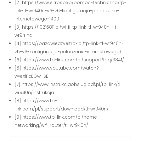
[2] https://www.eltrox.pl/b/pomoc-techniczna/tp-
link-tl-wr940n-v5-v6-konfiguracja-polaczenie-
internetowego-1400
[3] https://19216811.pl/wi-fi-tp-link-tl-wr940n-i-tl-
wr941nd
[4] https://bazawiedzyeltrox.pl/tp-link-tl-wr940n-
v5-v6-konfiguracja-polaczenie-internetowego/
[5] https://www.tp-link.com/pl/support/faq/3841/
[6] https://www.youtube.com/watch?
v=eXiFcEGwHSE
[7] https://www.instrukcjaobslugipdf.pl/tp-link/tl-
wr940n/instrukcja
[8] https://www.tp-
link.com/pl/support/download/tl-wr940n/
[9] https://www.tp-link.com/pl/home-
networking/wifi-router/tl-wr940n/