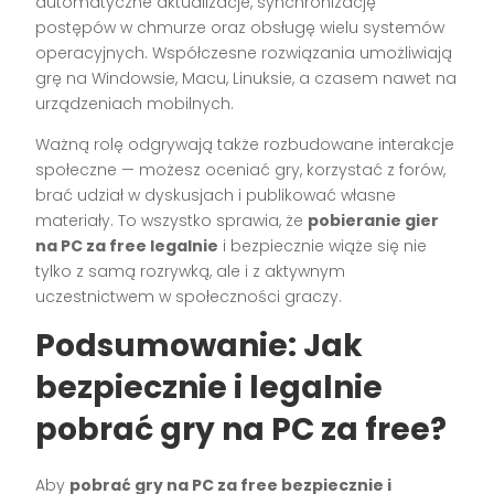
automatyczne aktualizacje, synchronizację
postępów w chmurze oraz obsługę wielu systemów
operacyjnych. Współczesne rozwiązania umożliwiają
grę na Windowsie, Macu, Linuksie, a czasem nawet na
urządzeniach mobilnych.
Ważną rolę odgrywają także rozbudowane interakcje
społeczne — możesz oceniać gry, korzystać z forów,
brać udział w dyskusjach i publikować własne
materiały. To wszystko sprawia, że
pobieranie gier
na PC za free legalnie
i bezpiecznie wiąże się nie
tylko z samą rozrywką, ale i z aktywnym
uczestnictwem w społeczności graczy.
Podsumowanie: Jak
bezpiecznie i legalnie
pobrać gry na PC za free?
Aby
pobrać gry na PC za free bezpiecznie i