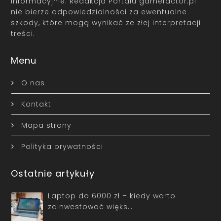
informacyjnie. Redakcja Portalu gamefactor.pl
nie bierze odpowiedzialności za ewentualne
szkody, które mogą wynikać ze złej interpretacji
treści.
Menu
O nas
Kontakt
Mapa strony
Polityka prywatności
Ostatnie artykuły
Laptop do 6000 zł – kiedy warto
zainwestować więks…