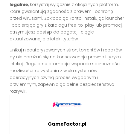
legalnie
, korzystaj wyłącznie z oficjalnych platform,
które gwarantują zgodność z prawem i ochronę
przed wirusami. Zakładając konto, instalując launcher
i pobierając gry z katalogu free-to-play lub promocji,
otrzymujesz dostęp do bogatej i ciągle
aktualizowanej biblioteki tytułów.
Unikaj nieautoryzowanych stron, torrentów i repaków,
by nie narażać się na konsekwencje prawne i ryzyko
infekcji. Regularne promocje, wsparcie społeczności i
możliwości korzystania z wielu systemów
operacyjnych czynią proces wygodnym i
przyjemnym, zapewniając pełne bezpieczeństwo
rozrywki.
GameFactor.pl