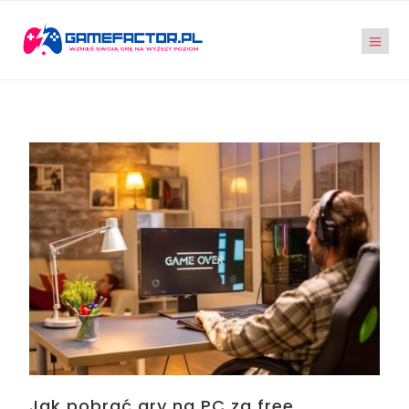
Jak pobrać gry na PC za free