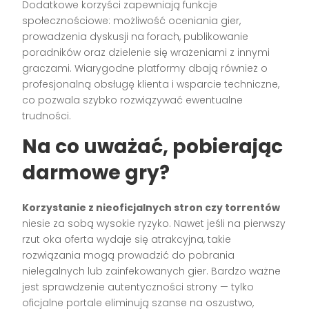
Dodatkowe korzyści zapewniają funkcje
społecznościowe: możliwość oceniania gier,
prowadzenia dyskusji na forach, publikowanie
poradników oraz dzielenie się wrażeniami z innymi
graczami. Wiarygodne platformy dbają również o
profesjonalną obsługę klienta i wsparcie techniczne,
co pozwala szybko rozwiązywać ewentualne
trudności.
Na co uważać, pobierając
darmowe gry?
Korzystanie z nieoficjalnych stron czy torrentów
niesie za sobą wysokie ryzyko. Nawet jeśli na pierwszy
rzut oka oferta wydaje się atrakcyjna, takie
rozwiązania mogą prowadzić do pobrania
nielegalnych lub zainfekowanych gier. Bardzo ważne
jest sprawdzenie autentyczności strony — tylko
oficjalne portale eliminują szanse na oszustwo,