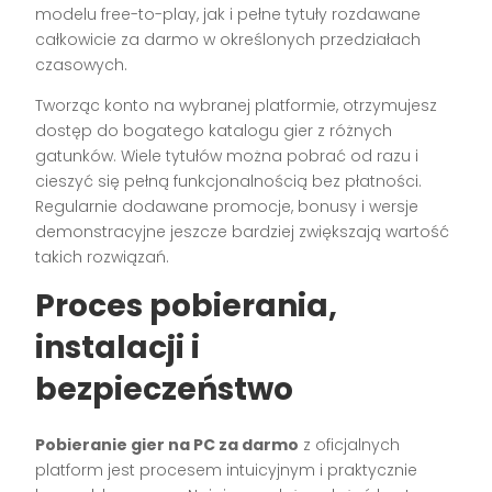
modelu free-to-play, jak i pełne tytuły rozdawane
całkowicie za darmo w określonych przedziałach
czasowych.
Tworząc konto na wybranej platformie, otrzymujesz
dostęp do bogatego katalogu gier z różnych
gatunków. Wiele tytułów można pobrać od razu i
cieszyć się pełną funkcjonalnością bez płatności.
Regularnie dodawane promocje, bonusy i wersje
demonstracyjne jeszcze bardziej zwiększają wartość
takich rozwiązań.
Proces pobierania,
instalacji i
bezpieczeństwo
Pobieranie gier na PC za darmo
z oficjalnych
platform jest procesem intuicyjnym i praktycznie