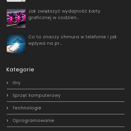
Jak zwiększyć wydajność karty
graficznej w codzien…
Co to znaczy chmura w telefonie i jak
wpływa na pr…
Kategorie
Gry
Sprzęt komputerowy
Technologie
Oprogramowanie