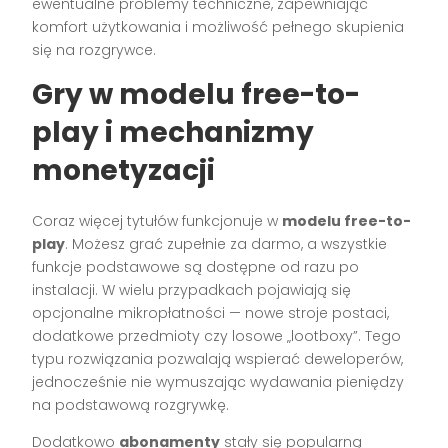
ewentualne problemy techniczne, zapewniając
komfort użytkowania i możliwość pełnego skupienia
się na rozgrywce.
Gry w modelu free-to-
play i mechanizmy
monetyzacji
Coraz więcej tytułów funkcjonuje w
modelu free-to-
play
. Możesz grać zupełnie za darmo, a wszystkie
funkcje podstawowe są dostępne od razu po
instalacji. W wielu przypadkach pojawiają się
opcjonalne mikropłatności — nowe stroje postaci,
dodatkowe przedmioty czy losowe „lootboxy”. Tego
typu rozwiązania pozwalają wspierać deweloperów,
jednocześnie nie wymuszając wydawania pieniędzy
na podstawową rozgrywkę.
Dodatkowo
abonamenty
stały się popularną