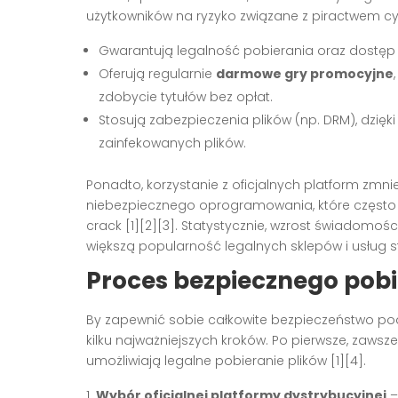
użytkowników na ryzyko związane z piractwem 
Gwarantują legalność pobierania oraz dostęp 
Oferują regularnie
darmowe gry promocyjne
zdobycie tytułów bez opłat.
Stosują zabezpieczenia plików (np. DRM), dzięk
zainfekowanych plików.
Ponadto, korzystanie z oficjalnych platform zmni
niebezpiecznego oprogramowania, które często 
crack
[1][2][3]
. Statystycznie, wzrost świadomoś
większą popularność legalnych sklepów i usług
Proces bezpiecznego pobi
By zapewnić sobie całkowite bezpieczeństwo pod
kilku najważniejszych kroków. Po pierwsze, zawsz
umożliwiają legalne pobieranie plików
[1][4]
.
Wybór oficjalnej platformy dystrybucyjnej
–