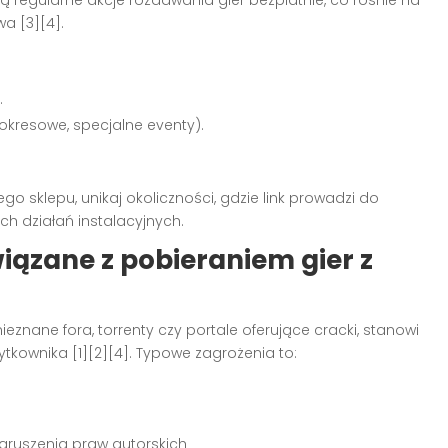
twa
[3][4]
.
.
kresowe, specjalne eventy).
 sklepu, unikaj okoliczności, gdzie link prowadzi do
h działań instalacyjnych.
iązane z pobieraniem gier z
 nieznane fora, torrenty czy portale oferujące cracki, stanowi
żytkownika
[1][2][4]
. Typowe zagrożenia to:
aruszenia praw autorskich