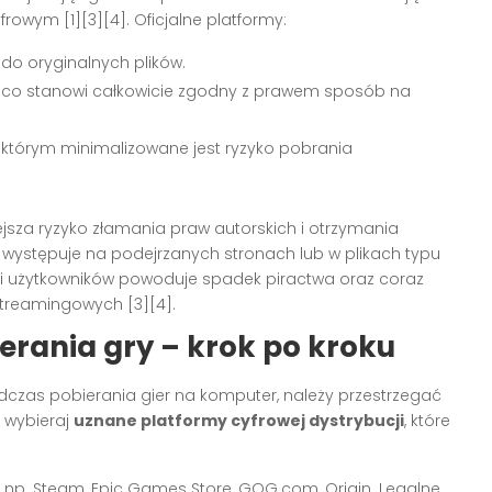
cyfrowym
[1][3][4]
. Oficjalne platformy:
do oryginalnych plików.
, co stanowi całkowicie zgodny z prawem sposób na
i którym minimalizowane jest ryzyko pobrania
ejsza ryzyko złamania praw autorskich i otrzymania
występuje na podejrzanych stronach lub w plikach typu
ci użytkowników powoduje spadek piractwa oraz coraz
 streamingowych
[3][4]
.
erania gry – krok po kroku
czas pobierania gier na komputer, należy przestrzegać
e wybieraj
uznane platformy cyfrowej dystrybucji
, które
 np. Steam, Epic Games Store, GOG.com, Origin. Legalne