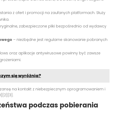
tania z ofert i promocji na zaufanych platformach. Służy
nika.
oryginalne, zabezpieczone pliki bezpośrednio od wydawcy
sowego
– niezbędne jest regularne skanowanie pobranych
ows oraz aplikacje antywirusowe powinny być zawsze
grożeniami.
czym się wyróżnia?
szansę na kontakt z niebezpiecznym oprogramowaniem i
1][2][3]
.
zeństwa podczas pobierania