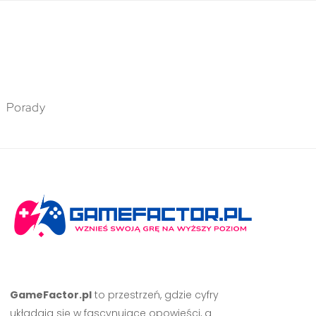
Porady
GameFactor.pl
to przestrzeń, gdzie cyfry
układają się w fascynujące opowieści, a