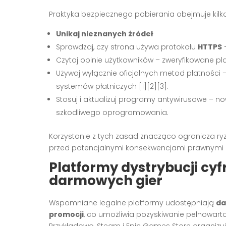
Praktyka bezpiecznego pobierania obejmuje kil
Unikaj nieznanych źródeł
Sprawdzaj, czy strona używa protokołu
HTTPS
–
Czytaj opinie użytkowników – zweryfikowane pl
Używaj wyłącznie oficjalnych metod płatności
systemów płatniczych
[1][2][3]
.
Stosuj i aktualizuj programy antywirusowe – 
szkodliwego oprogramowania.
Korzystanie z tych zasad znacząco ogranicza ry
przed potencjalnymi konsekwencjami prawnymi
Platformy dystrybucji cy
darmowych gier
Wspomniane legalne platformy udostępniają
da
promocji
, co umożliwia pozyskiwanie pełnowar
Przykładowo, Steam i Epic Games Store organizuj