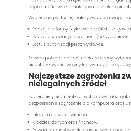
popularności wraz z malejącym udziałem pirac
Wybierając platformę, należy zwracać uwagę na:
Rodzaj platformy (cyfrowa, bez DRM, usługowa)
Rodzaj oferowanych promocji (cotygodniowe, o
Status autoryzacji przez wydawcę.
Zawsze pobieraj bezpośrednio ze strony wybranego
nieautoryzowanej witryny lub wymaga nietypowyc
Najczęstsze zagrożenia zw
nielegalnych źródeł
Pobieranie gier z nieoficjalnych źródeł, takich jak
bezpośrednie zagrożenie dla komputera oraz u
Infekcje malware i wirusami
Kradzież danych oraz finansów
Poważne konsekwencje prawne, wynikające z n