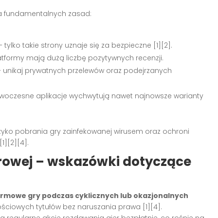
ka fundamentalnych zasad:
 tylko takie strony uznaje się za bezpieczne
[1][2]
.
atformy mają dużą liczbę pozytywnych recenzji.
 – unikaj prywatnych przelewów oraz podejrzanych
nowoczesne aplikacje wychwytują nawet najnowsze warianty
zyko pobrania gry zainfekowanej wirusem oraz ochroni
[1][2][4]
.
frowej – wskazówki dotyczące
rmowe gry podczas cyklicznych lub okazjonalnych
tościowych tytułów bez naruszania prawa
[1][4]
.
ą regularne akcje rozdawania gier bezpłatnie, co rośnie na