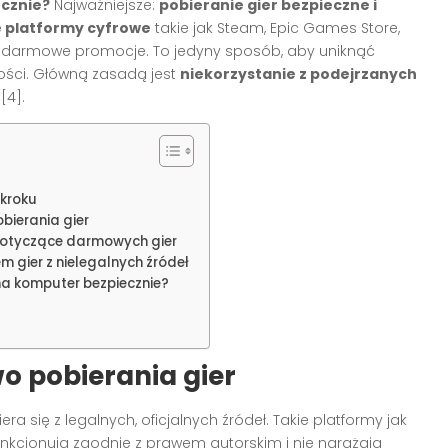
cznie?
Najważniejsze:
pobieranie gier bezpieczne i
ne platformy cyfrowe
takie jak Steam, Epic Games Store,
zne darmowe promocje. To jedyny sposób, aby uniknąć
ności. Główną zasadą jest
niekorzystanie z podejrzanych
][4]
.
 kroku
ierania gier
 dotyczące darmowych gier
m gier z nielegalnych źródeł
a komputer bezpiecznie?
o pobierania gier
 się z legalnych, oficjalnych źródeł. Takie platformy jak
nkcjonują zgodnie z prawem autorskim i nie narażają