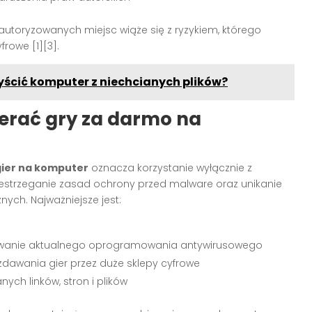
eautoryzowanych miejsc wiąże się z ryzykiem, którego
cyfrowe
[1][3]
.
ścić komputer z niechcianych plików?
erać gry za darmo na
gier na komputer
oznacza korzystanie wyłącznie z
zestrzeganie zasad ochrony przed malware oraz unikanie
ych. Najważniejsze jest:
owanie aktualnego oprogramowania antywirusowego
ozdawania gier przez duże sklepy cyfrowe
h linków, stron i plików