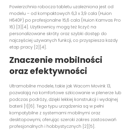
Powierzchnia robocza tabletu uzależniona jest od
modelu – od kompaktowych 6,3 x 3,9 cala (Huion
H640P) po profesjonalne 15,6 cala (Huion Kamvas Pro
16)
[3][4]
. Użytkownicy mogą też liczyć na
personalizowane skróty oraz szybki dostęp do
najczęściej używanych funkcji, co przyspiesza każdy
etap pracy
[2][4]
.
Znaczenie mobilności
oraz efektywności
Ultramobilne modele, takie jak Wacom Movink 13,
pozwalają na komfortowe szkicowanie w plenerze lub
podczas podróży, dzięki lekkiej konstrukcji i wydajnej
baterii
[1][6]
. Tego typu urządzenia są w pełni
kompatybilne z systemami mobilnymi oraz
desktopowymi, oferując szeroki zakres zastosowań
profesjonalnych i hobbystycznych
[2][5]
.