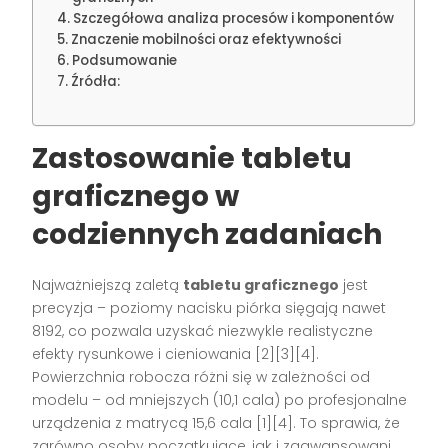
Szczegółowa analiza procesów i komponentów
Znaczenie mobilności oraz efektywności
Podsumowanie
Źródła:
Zastosowanie tabletu
graficznego w
codziennych zadaniach
Najważniejszą zaletą
tabletu graficznego
jest
precyzja – poziomy nacisku piórka sięgają nawet
8192, co pozwala uzyskać niezwykle realistyczne
efekty rysunkowe i cieniowania
[2][3][4]
.
Powierzchnia robocza różni się w zależności od
modelu – od mniejszych (10,1 cala) po profesjonalne
urządzenia z matrycą 15,6 cala
[1][4]
. To sprawia, że
zarówno osoby początkujące, jak i zaawansowani