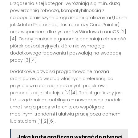
Urządzenia z tej kategorii wyróżniają się m.in. dużą
powierzchnią roboczą, kompatybilnością z
najpopularniejszymi programami graficznymi (takimi
jak Adobe Photoshop, Illustrator czy Corel Painter)
oraz wsparciem dla systemów Windows i macOS
[2]
[4]
. Osoby ceniące ergonomię doceniają obecność
piórek bezbateryjnych, które nie wymagają
dodatkowego ładowania i pozwalają na swobodę
pracy
[3][4]
.
Dodatkowe przyciski programowalne można
skonfigurować według własnych preferencji, co
przyspiesza realizację złożonych projektów i
personalizację interfejsu
[2][4]
. Tablet graficzny jest
też urządzeniem mobilnym – nowoczesne modele
umożliwiają pracę w terenie, co współgra z
mobilnymi trendami i ułatwia pracę poza domem
lub studiem
[1][2][6]
.
Jaką kartę graficzną wybrać do płynnej