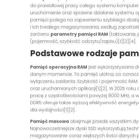
do prawidłowej pracy całego systemu komputerow
uruchomienie oraz sprawne działanie systemu 
pamięci polega na zapewnieniu szybkiego dostęp
i ich trwałego magazynowania, według zapotrze
zarówno
parametry pamięci RAM
(taktowanie, 
(pojemność, szybkość odczytu/zapisu)[1][2][4].
Podstawowe rodzaje pami
Pamięć operacyjna RAM
jest wykorzystywana 
danym momencie. To pamięć ulotna, co oznacza,
wyłączeniu zasilania. Szybkość i pojemność RA
oraz uruchamianych aplikacji[1][2]. W 2025 ro
pracę z częstotliwościami powyżej 8000 MHz, a w
DDR5 oferuje także wyższą efektywność energe
dla wydajności[1][2].
Pamięć masowa
obejmuje przede wszystkim dysk
Najnowocześniejsze dyski SSD wykorzystują tech
magazynowanie coraz większych ilości danych p