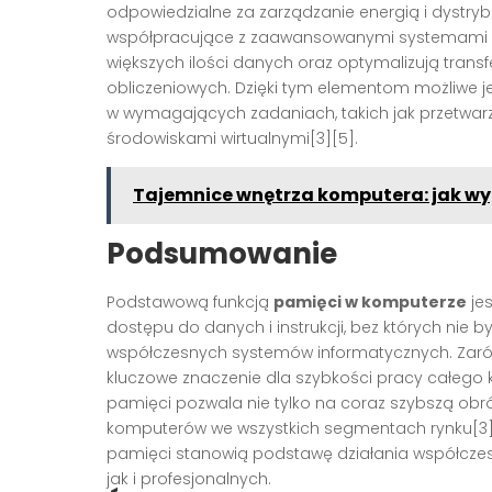
odpowiedzialne za zarządzanie energią i dystry
współpracujące z zaawansowanymi systemami z
większych ilości danych oraz optymalizują tran
obliczeniowych. Dzięki tym elementom możliwe 
w wymagających zadaniach, takich jak przetwar
środowiskami wirtualnymi[3][5].
Tajemnice wnętrza komputera: jak wygl
Podsumowanie
Podstawową funkcją
pamięci w komputerze
je
dostępu do danych i instrukcji, bez których nie 
współczesnych systemów informatycznych. Zaró
kluczowe znaczenie dla szybkości pracy całego 
pamięci pozwala nie tylko na coraz szybszą obró
komputerów we wszystkich segmentach rynku[3]
pamięci stanowią podstawę działania współcz
jak i profesjonalnych.