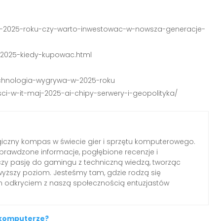
5-w-2025-roku-czy-warto-inwestowac-w-nowsza-generacje-
w-2025-kiedy-kupowac.html
echnologia-wygrywa-w-2025-roku
sci-w-it-maj-2025-ai-chipy-serwery-i-geopolityka/
iczny kompas w świecie gier i sprzętu komputerowego.
rawdzone informacje, pogłębione recenzje i
czy pasję do gamingu z techniczną wiedzą, tworząc
wyższy poziom. Jesteśmy tam, gdzie rodzą się
ym odkryciem z naszą społecznością entuzjastów
 komputerze?