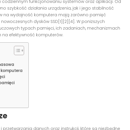
 codziennym funkcjonowaniu systemów oraz aplikacji. Od
no szybkość działania urządzenia, jak i jego stabilność
ływ na wydajność komputera mają zarówno pamięć
 nowoczesnych dysków SSD[1][2][4]. W poniższych
kluczowych typach pamięci, ich zadaniach, mechanizmach
ch na efektywność komputerów.
 masowa
ą komputera
ęci
pamięci
ze
przetwarzania danych oraz instrukcji, które są niezbędne