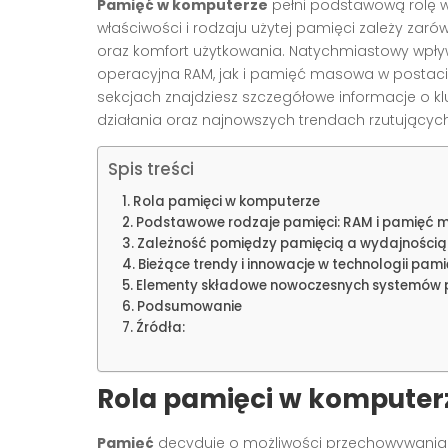
Pamięć w komputerze
pełni podstawową rolę w
właściwości i rodzaju użytej pamięci zależy zarów
oraz komfort użytkowania. Natychmiastowy wp
operacyjna RAM, jak i pamięć masowa w postaci
sekcjach znajdziesz szczegółowe informacje o 
działania oraz najnowszych trendach rzutujący
Spis treści
Rola pamięci w komputerze
Podstawowe rodzaje pamięci: RAM i pamięć
Zależność pomiędzy pamięcią a wydajności
Bieżące trendy i innowacje w technologii pami
Elementy składowe nowoczesnych systemów 
Podsumowanie
Źródła:
Rola pamięci w komputer
Pamięć
decyduje o możliwości przechowywania i 