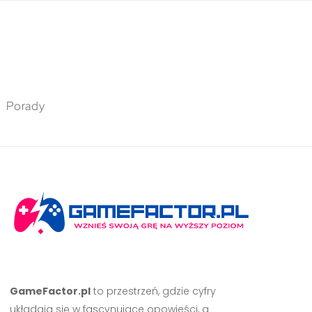
Porady
GameFactor.pl
to przestrzeń, gdzie cyfry
układają się w fascynujące opowieści, a