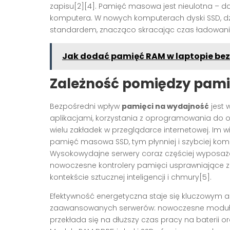
zapisu[2][4]. Pamięć masowa jest nieulotna – 
komputera. W nowych komputerach dyski SSD, dzi
standardem, znacząco skracając czas ładowania 
Jak dodać pamięć RAM w laptopie bez
Zależność pomiędzy pami
Bezpośredni wpływ
pamięci na wydajność
jest 
aplikacjami, korzystania z oprogramowania do ob
wielu zakładek w przeglądarce internetowej. Im w
pamięć masowa SSD, tym płynniej i szybciej komp
Wysokowydajne serwery coraz częściej wyposaża
nowoczesne kontrolery pamięci usprawniające 
kontekście sztucznej inteligencji i chmury[5].
Efektywność energetyczna staje się kluczowym 
zaawansowanych serwerów: nowoczesne moduły R
przekłada się na dłuższy czas pracy na baterii o