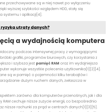
dane przechowywane są w niej nawet po wyłączeniu
ęki wyższej szybkości względem HDD, stały się
systemu i aplikacji[4].
 ryzyka utraty danych?
ęcią a wydajnością komputera
widoczny podczas intensywnej pracy z wymagającymi
róbki grafiki, programów biurowych, czy korzystania z
iększa i szybsza jest
pamięć RAM
oraz im wydajniejsza
uter wykonuje wszystkie polecenia użytkownika[1][2][4].
ne są w pamięć o pojemności kilku terabajtów i
zarządzanie dużym ruchem danych, zwłaszcza w
aspektem zarówno dla komputerów przenośnych, jak i dla
AM cechuje niższe zużycie energii, co bezpośrednio
raz niższe rachunki za prąd w centrach danych[1][3][5].