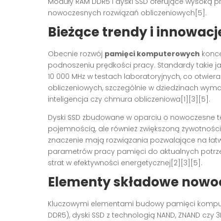
Moduły RAM DDR5 i dyski SSD oferujące wysoką 
nowoczesnych rozwiązań obliczeniowych[5].
Bieżące trendy i innowacj
Obecnie rozwój
pamięci komputerowych
konce
podnoszeniu prędkości pracy. Standardy takie 
10 000 MHz w testach laboratoryjnych, co otwi
obliczeniowych, szczególnie w dziedzinach wyma
inteligencja czy chmura obliczeniowa[1][3][5].
Dyski SSD zbudowane w oparciu o nowoczesne tec
pojemnością, ale również zwiększoną żywotności
znaczenie mają rozwiązania pozwalające na łat
parametrów pracy pamięci do aktualnych potrzeb
strat w efektywności energetycznej[2][3][5].
Elementy składowe nowo
Kluczowymi elementami budowy pamięci komp
DDR5), dyski SSD z technologią NAND, ZNAND czy 