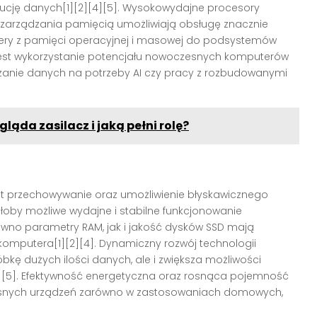
bucję danych[1][2][4][5]. Wysokowydajne procesory
arządzania pamięcią umożliwiają obsługę znacznie
sfery z pamięci operacyjnej i masowej do podsystemów
jest wykorzystanie potencjału nowoczesnych komputerów
zanie danych na potrzeby AI czy pracy z rozbudowanymi
ąda zasilacz i jaką pełni rolę?
st przechowywanie oraz umożliwienie błyskawicznego
byłoby możliwe wydajne i stabilne funkcjonowanie
wno parametry RAM, jak i jakość dysków SSD mają
komputera[1][2][4]. Dynamiczny rozwój technologii
bkę dużych ilości danych, ale i zwiększa możliwości
[5]. Efektywność energetyczna oraz rosnąca pojemność
esnych urządzeń zarówno w zastosowaniach domowych,