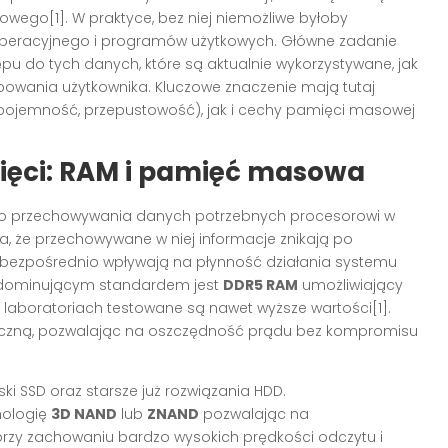
ego[1]. W praktyce, bez niej niemożliwe byłoby
operacyjnego i programów użytkowych. Główne zadanie
u do tych danych, które są aktualnie wykorzystywane, jak
bowania użytkownika. Kluczowe znaczenie mają tutaj
pojemność, przepustowość), jak i cechy pamięci masowej
ęci: RAM i pamięć masowa
do przechowywania danych potrzebnych procesorowi w
 że przechowywane w niej informacje znikają po
M bezpośrednio wpływają na płynność działania systemu
ku dominującym standardem jest
DDR5 RAM
umożliwiający
 laboratoriach testowane są nawet wyższe wartości[1].
tyczną, pozwalając na oszczędność prądu bez kompromisu
i SSD oraz starsze już rozwiązania HDD.
nologię
3D NAND
lub
ZNAND
pozwalając na
rzy zachowaniu bardzo wysokich prędkości odczytu i