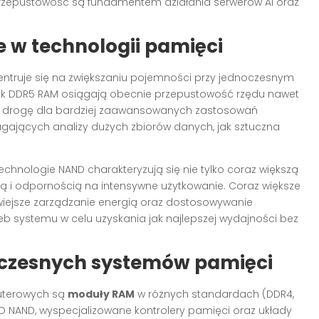
przepustowość są fundamentem działania serwerów AI oraz
e w technologii pamięci
ntruje się na zwiększaniu pojemności przy jednoczesnym
jak DDR5 RAM osiągają obecnie przepustowość rzędu nawet
era drogę dla bardziej zaawansowanych zastosowań
gających analizy dużych zbiorów danych, jak sztuczna
hnologie NAND charakteryzują się nie tylko coraz większą
ą i odpornością na intensywne użytkowanie. Coraz większe
wiejsze zarządzanie energią oraz dostosowywanie
 systemu w celu uzyskania jak najlepszej wydajności bez
czesnych systemów pamięci
uterowych są
moduły RAM
w różnych standardach (DDR4,
3D NAND, wyspecjalizowane kontrolery pamięci oraz układy