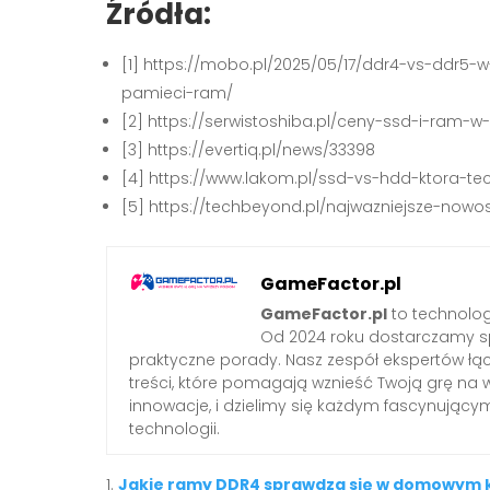
Źródła:
[1] https://mobo.pl/2025/05/17/ddr4-vs-ddr
pamieci-ram/
[2] https://serwistoshiba.pl/ceny-ssd-i-ram-
[3] https://evertiq.pl/news/33398
[4] https://www.lakom.pl/ssd-vs-hdd-ktora-t
[5] https://techbeyond.pl/najwazniejsze-nowo
GameFactor.pl
GameFactor.pl
to technolog
Od 2024 roku dostarczamy sp
praktyczne porady. Nasz zespół ekspertów łą
treści, które pomagają wznieść Twoją grę na 
innowacje, i dzielimy się każdym fascynując
technologii.
Jakie ramy DDR4 sprawdzą się w domowym