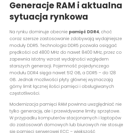
Generacje RAM i aktualna
sytuacja rynkowa
Na rynku dominuje obecnie
pamięć DDR4
, choć
coraz szersze zastosowanie zdobywają wydajniejsze
moduły DDR5. Technologia DDR5 pozwala osiągać
prędkości od 4800 MHz do nawet 8400 MHz, przez co
zapewnia istotny wzrost wydajności względem
starszych generacji. Pojemność pojedynczego
modułu DDR4 sięga nawet 512 GB, a DDR5 – do 128
GB. Jednak możliwości płyty głównej wyznaczają
górny limit łącznej ilości pamięci i obsługiwanych
częstotliwości.
Modernizacja pamięci RAM powinna uwzględniać nie
tylko generację, ale i przewidywane limity sprzętowe.
W przypadku komputerów stacjonarnych i laptopów
do zastosowań domowych lub biurowych nie stosuje
się pamięci serwerowej ECC – większość