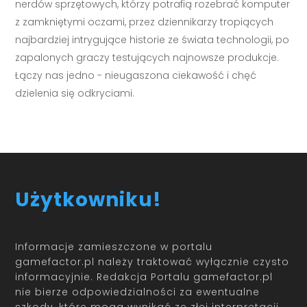
nerdów sprzętowych, którzy potrafią rozebrać komputer
z zamkniętymi oczami, przez dziennikarzy tropiących
najbardziej intrygujące historie ze świata technologii, po
zapalonych graczy testujących najnowsze produkcje.
Łączy nas jedno - nieugaszona ciekawość i chęć
dzielenia się odkryciami.
Użytkowniku!
Informacje zamieszczone w portalu
gamefactor.pl należy traktować wyłącznie czysto
informacyjnie. Redakcja Portalu gamefactor.pl
nie bierze odpowiedzialności za ewentualne