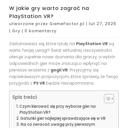
W jakie gry warto zagrać na
PlayStation VR?
utworzone przez
GameFactor.pl
|
lut 27, 2025
|
Gry
|
0 komentarzy
Zastanawiasz się, które tytuły na
PlayStation VR
są
warte Twojej uwagi? Świat wirtualnej rzeczywistości
oferuje zupełnie nowe doznania dla graczy, a wybór
odpowiednich gier może znacząco wpłynąć na
pierwsze wrażenia z
gogli VR
. Przyjrzyjmy się
najciekawszym propozycjom, które sprawią, że Twoja
przygoda z
PS VR
będzie niezapomniana.
Spis treści
Czym kierować się przy wyborze gier na
PlayStation VR?
Gatunki gier najlepiej sprawdzające się w VR
Na co zwracać uwagę przy pierwszym