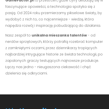
GameFactor.pl
to przestrzeń, gdzie cyfry układają się w
fascynujące opowieści, a technologia spotyka się z
pasją. Od 2024 roku przemierzamy pikselowe światy, by
wydobyć z nich to, co najcenniejsze - wiedzę, która
napędza rozwój i inspirację pobudzającą do działania.
Nasz zespół to
unikalna mieszanka talentów
- od
nerdów sprzętowych, którzy potrafią rozebrać komputer
z zamkniętymi oczami, przez dziennikarzy tropiących
najbardziej intrygujące historie ze świata technologii, po
zapalonych graczy testujących najnowsze produkcje.
Łączy nas jedno - nieugaszona ciekawość i chęć
dzielenia się odkryciami.