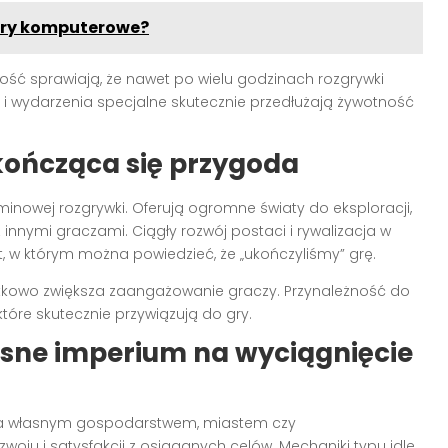
gry komputerowe?
ość sprawiają, że nawet po wielu godzinach rozgrywki
 wydarzenia specjalne skutecznie przedłużają żywotność
kończąca się przygoda
inowej rozgrywki. Oferują ogromne światy do eksploracji,
 innymi graczami. Ciągły rozwój postaci i rywalizacja w
, w którym można powiedzieć, że „ukończyliśmy” grę.
kowo zwiększa zaangażowanie graczy. Przynależność do
które skutecznie przywiązują do gry.
asne imperium na wyciągnięcie
ia własnym gospodarstwem, miastem czy
woju i satysfakcji z osiąganych celów. Mechaniki typu idle