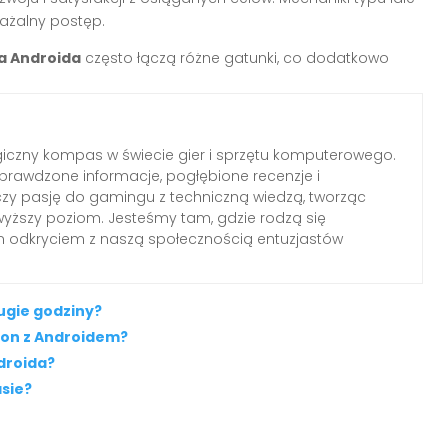
ważalny postęp.
a Androida
często łączą różne gatunki, co dodatkowo
iczny kompas w świecie gier i sprzętu komputerowego.
rawdzone informacje, pogłębione recenzje i
czy pasję do gamingu z techniczną wiedzą, tworząc
wyższy poziom. Jesteśmy tam, gdzie rodzą się
ym odkryciem z naszą społecznością entuzjastów
ugie godziny?
fon z Androidem?
droida?
asie?