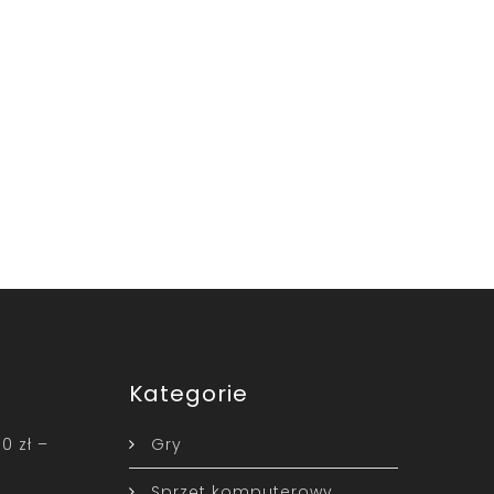
Kategorie
0 zł –
Gry
Sprzęt komputerowy