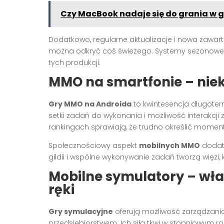
Czy MacBook nadaje się do grania w 
Dodatkowo, regularne aktualizacje i nowa zawart
można odkryć coś świeżego. Systemy sezonowe i
tych produkcji.
MMO na smartfonie – nie
Gry MMO na Androida
to kwintesencja długoterm
setki zadań do wykonania i możliwość interakcji z
rankingach sprawiają, że trudno określić moment
Społecznościowy aspekt
mobilnych MMO
dodat
gildii i wspólne wykonywanie zadań tworzą więzi, 
Mobilne symulatory – wł
ręki
Gry symulacyjne
oferują możliwość zarządzan
przedsiębiorstwem. Ich siła tkwi w stopniowym roz