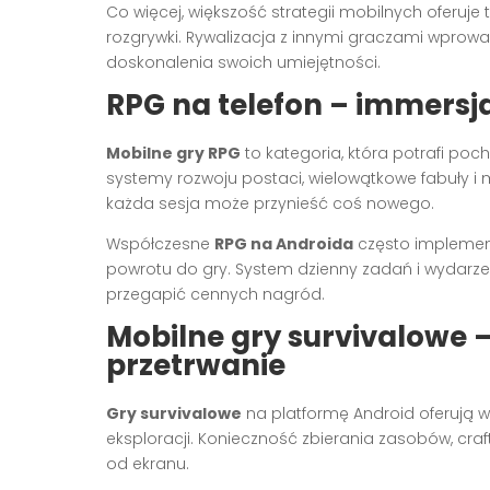
Co więcej, większość strategii mobilnych oferuje
rozgrywki. Rywalizacja z innymi graczami wprow
doskonalenia swoich umiejętności.
RPG na telefon – immersja
Mobilne gry RPG
to kategoria, która potrafi poc
systemy rozwoju postaci, wielowątkowe fabuły i
każda sesja może przynieść coś nowego.
Współczesne
RPG na Androida
często implement
powrotu do gry. System dzienny zadań i wydarzeń 
przegapić cennych nagród.
Mobilne gry survivalowe 
przetrwanie
Gry survivalowe
na platformę Android oferują 
eksploracji. Konieczność zbierania zasobów, craft
od ekranu.