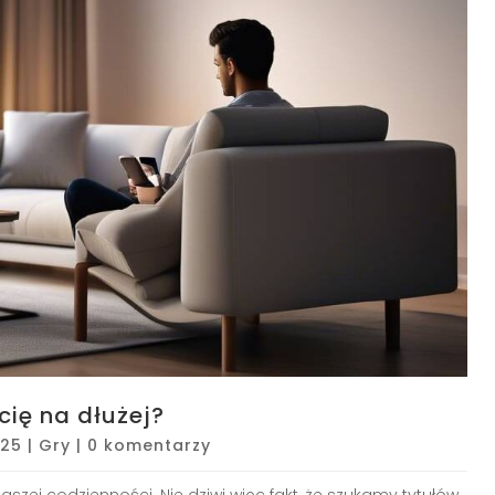
cię na dłużej?
025
|
Gry
|
0 komentarzy
aszej codzienności. Nie dziwi więc fakt, że szukamy tytułów,