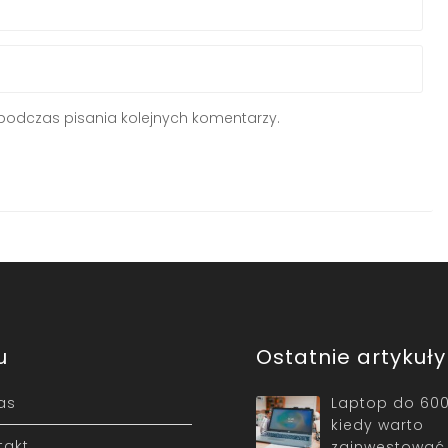
podczas pisania kolejnych komentarzy.
u
Ostatnie artykuły
as
Laptop do 600
kiedy warto
takt
zainwestować