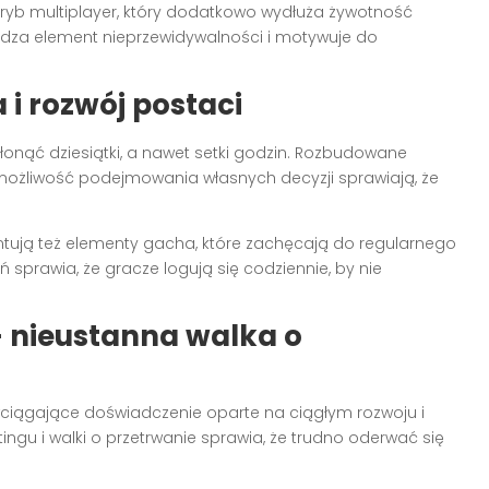
 tryb multiplayer, który dodatkowo wydłuża żywotność
adza element nieprzewidywalności i motywuje do
 i rozwój postaci
hłonąć dziesiątki, a nawet setki godzin. Rozbudowane
 możliwość podejmowania własnych decyzji sprawiają, że
ują też elementy gacha, które zachęcają do regularnego
sprawia, że gracze logują się codziennie, by nie
– nieustanna walka o
wciągające doświadczenie oparte na ciągłym rozwoju i
ingu i walki o przetrwanie sprawia, że trudno oderwać się