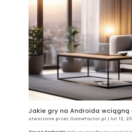
Jakie gry na Androida wciągną 
utworzone przez
GameFactor.pl
|
lut 12, 2
Gry na Androida
stały się nieodłączną częścią n