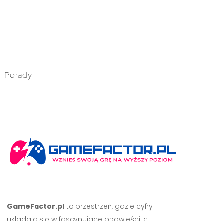
Porady
GameFactor.pl
to przestrzeń, gdzie cyfry
układają się w fascynujące opowieści, a