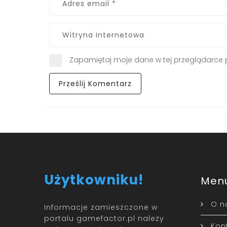
Zapamiętaj moje dane w tej przeglądarce 
Użytkowniku!
Men
O n
Informacje zamieszczone w
portalu gamefactor.pl należy
Kon