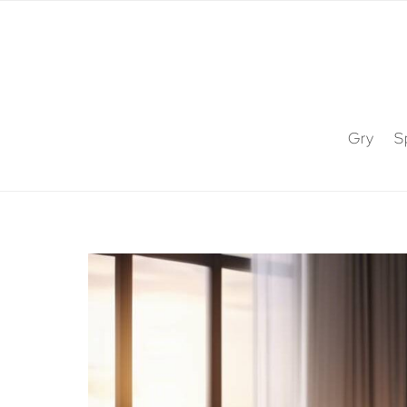
Gry
S