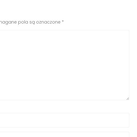
agane pola są oznaczone
*