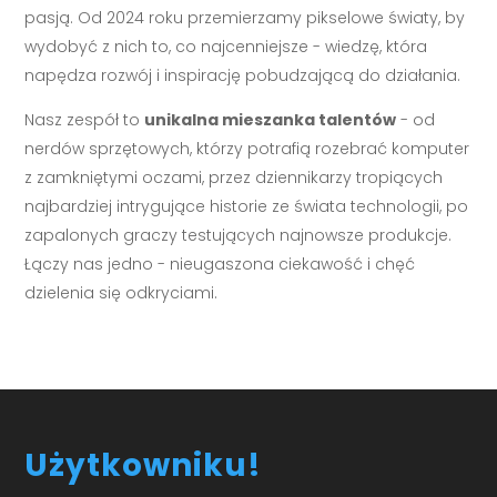
pasją. Od 2024 roku przemierzamy pikselowe światy, by
wydobyć z nich to, co najcenniejsze - wiedzę, która
napędza rozwój i inspirację pobudzającą do działania.
Nasz zespół to
unikalna mieszanka talentów
- od
nerdów sprzętowych, którzy potrafią rozebrać komputer
z zamkniętymi oczami, przez dziennikarzy tropiących
najbardziej intrygujące historie ze świata technologii, po
zapalonych graczy testujących najnowsze produkcje.
Łączy nas jedno - nieugaszona ciekawość i chęć
dzielenia się odkryciami.
Użytkowniku!