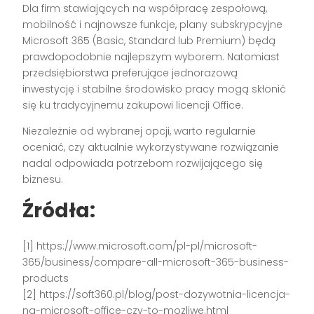
Dla firm stawiających na współpracę zespołową,
mobilność i najnowsze funkcje, plany subskrypcyjne
Microsoft 365 (Basic, Standard lub Premium) będą
prawdopodobnie najlepszym wyborem. Natomiast
przedsiębiorstwa preferujące jednorazową
inwestycję i stabilne środowisko pracy mogą skłonić
się ku tradycyjnemu zakupowi licencji Office.
Niezależnie od wybranej opcji, warto regularnie
oceniać, czy aktualnie wykorzystywane rozwiązanie
nadal odpowiada potrzebom rozwijającego się
biznesu.
Źródła:
[1] https://www.microsoft.com/pl-pl/microsoft-
365/business/compare-all-microsoft-365-business-
products
[2] https://soft360.pl/blog/post-dozywotnia-licencja-
na-microsoft-office-czy-to-mozliwe.html