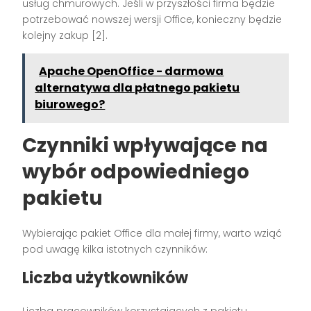
usług chmurowych. Jeśli w przyszłości firma będzie
potrzebować nowszej wersji Office, konieczny będzie
kolejny zakup [2].
Apache OpenOffice - darmowa
alternatywa dla płatnego pakietu
biurowego?
Czynniki wpływające na
wybór odpowiedniego
pakietu
Wybierając pakiet Office dla małej firmy, warto wziąć
pod uwagę kilka istotnych czynników:
Liczba użytkowników
Liczba pracowników korzystających z pakietu