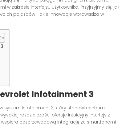
 zakresie interfejsu użytkownika. Przyjrzyjmy się, jak
woich pojazdów i jakie innowacje wprowadza w
 3
vrolet Infotainment 3
 system Infotainment 3, który stanowi centrum
okiej rozdzielczości oferuje intuicyjny interfejs z
m wspiera bezprzewodową integrację ze smartfonami