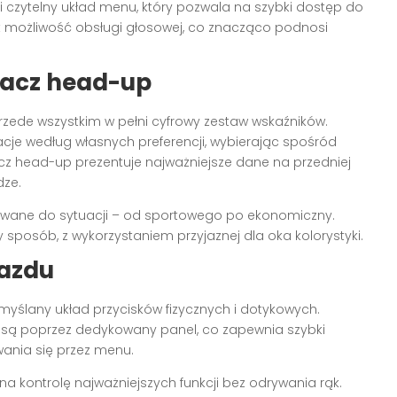
czytelny układ menu, który pozwala na szybki dostęp do
t możliwość obsługi głosowej, co znacząco podnosi
lacz head-up
zede wszystkim w pełni cyfrowy zestaw wskaźników.
je według własnych preferencji, wybierając spośród
acz head-up prezentuje najważniejsze dane na przedniej
dze.
sowane do sytuacji – od sportowego po ekonomiczny.
 sposób, z wykorzystaniem przyjaznej dla oka kolorystyki.
jazdu
myślany układ przycisków fizycznych i dotykowych.
e są poprzez dedykowany panel, co zapewnia szybki
iwania się przez menu.
na kontrolę najważniejszych funkcji bez odrywania rąk.