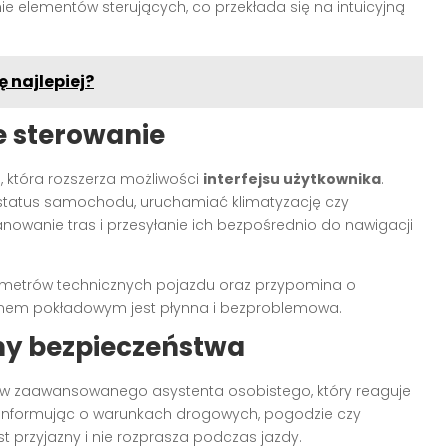
 elementów sterujących, co przekłada się na intuicyjną
 najlepiej?
e sterowanie
, która rozszerza możliwości
interfejsu użytkownika
.
status samochodu, uruchamiać klimatyzację czy
nowanie tras i przesyłanie ich bezpośrednio do nawigacji
ametrów technicznych pojazdu oraz przypomina o
temem pokładowym jest płynna i bezproblemowa.
emy bezpieczeństwa
 zaawansowanego asystenta osobistego, który reaguje
 informując o warunkach drogowych, pogodzie czy
est przyjazny i nie rozprasza podczas jazdy.