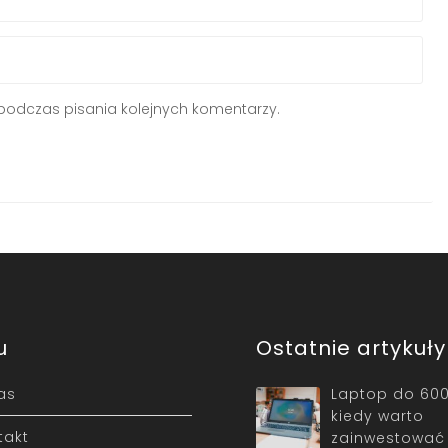
podczas pisania kolejnych komentarzy.
u
Ostatnie artykuły
as
Laptop do 600
kiedy warto
takt
zainwestować