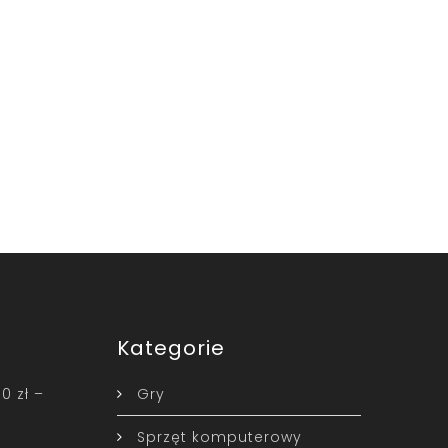
Kategorie
0 zł –
Gry
Sprzęt komputerowy