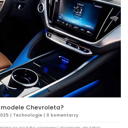
e modele Chevroleta?
2025
|
Technologie
|
0 komentarzy
niają się nie tylko osiągami i designem, ale także