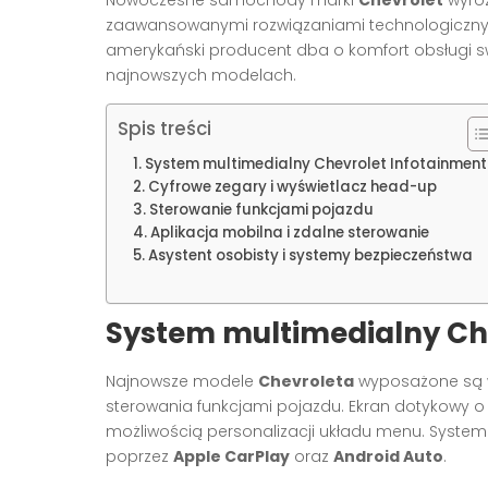
zaawansowanymi rozwiązaniami technologicznymi w
amerykański producent dba o komfort obsługi s
najnowszych modelach.
Spis treści
System multimedialny Chevrolet Infotainment
Cyfrowe zegary i wyświetlacz head-up
Sterowanie funkcjami pojazdu
Aplikacja mobilna i zdalne sterowanie
Asystent osobisty i systemy bezpieczeństwa
System multimedialny Che
Najnowsze modele
Chevroleta
wyposażone są w
sterowania funkcjami pojazdu. Ekran dotykowy o wys
możliwością personalizacji układu menu. Syste
poprzez
Apple CarPlay
oraz
Android Auto
.