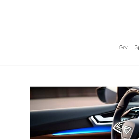
Gry
S