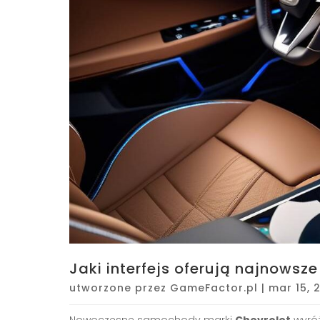
Jaki interfejs oferują najnowsz
utworzone przez
GameFactor.pl
|
mar 15, 
Nowoczesne samochody marki
Chevrolet
wyróż