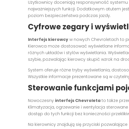
Użytkownicy doceniają responsywność systemu i 
najważniejszych funkcji. Dodatkowym atutem jes
poziom bezpieczeństwa podczas jazdy.
Cyfrowe zegary i wyświet
Interfejs kierowcy
w nowych Chevroletach to pr
Kierowca może dostosować wyświetlane informac
różnych układów i stylów wyświetlania. Wyświetl
szybie, pozwalając kierowcy skupić wzrok na dro
System oferuje różne tryby wyświetlania, dosto
Wszystkie informacje prezentowane są w czytelny
Sterowanie funkcjami po
Nowoczesny
interfejs Chevroleta
to także prze
Klimatyzacja, ogrzewanie i wentylacja sterowan
dostęp do tych funkcji bez konieczności przeklik
Na kierownicy znajdują się przyciski pozwalające 