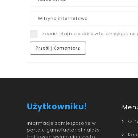
Zapamiętaj moje dane w tej przeglądarce 
Użytkowniku!
Men
O n
Informacje zamieszczone w
portalu gamefactor.pl należy
Kon
traktować wyłącznie czysto