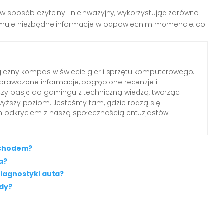
w sposób czytelny i nieinwazyjny, wykorzystując zarówno
rzymuje niezbędne informacje w odpowiednim momencie, co
iczny kompas w świecie gier i sprzętu komputerowego.
rawdzone informacje, pogłębione recenzje i
czy pasję do gamingu z techniczną wiedzą, tworząc
wyższy poziom. Jesteśmy tam, gdzie rodzą się
ym odkryciem z naszą społecznością entuzjastów
ochodem?
ła?
diagnostyki auta?
ody?