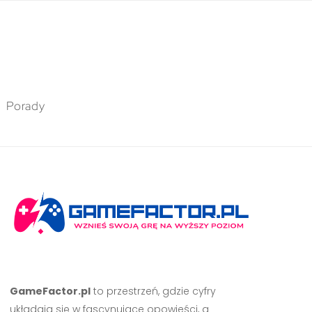
Porady
GameFactor.pl
to przestrzeń, gdzie cyfry
układają się w fascynujące opowieści, a