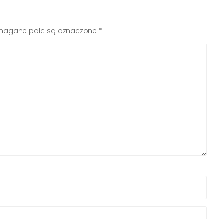
agane pola są oznaczone
*