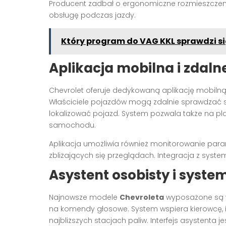
Producent zadbał o ergonomiczne rozmieszczenie
obsługę podczas jazdy.
Który program do VAG KKL sprawdzi się
Aplikacja mobilna i zdaln
Chevrolet oferuje dedykowaną aplikację mobilną
Właściciele pojazdów mogą zdalnie sprawdzać 
lokalizować pojazd. System pozwala także na pla
samochodu.
Aplikacja umożliwia również monitorowanie par
zbliżających się przeglądach. Integracja z sys
Asystent osobisty i syst
Najnowsze modele
Chevroleta
wyposażone są w
na komendy głosowe. System wspiera kierowcę,
najbliższych stacjach paliw. Interfejs asystenta j