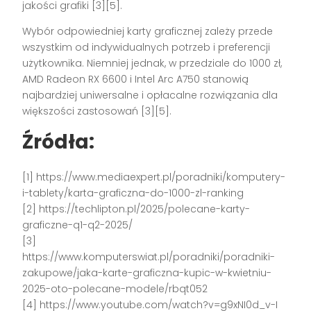
jakości grafiki [3][5].
Wybór odpowiedniej karty graficznej zależy przede
wszystkim od indywidualnych potrzeb i preferencji
użytkownika. Niemniej jednak, w przedziale do 1000 zł,
AMD Radeon RX 6600 i Intel Arc A750 stanowią
najbardziej uniwersalne i opłacalne rozwiązania dla
większości zastosowań [3][5].
Źródła:
[1] https://www.mediaexpert.pl/poradniki/komputery-
i-tablety/karta-graficzna-do-1000-zl-ranking
[2] https://techlipton.pl/2025/polecane-karty-
graficzne-q1-q2-2025/
[3]
https://www.komputerswiat.pl/poradniki/poradniki-
zakupowe/jaka-karte-graficzna-kupic-w-kwietniu-
2025-oto-polecane-modele/rbqt052
[4] https://www.youtube.com/watch?v=g9xNI0d_v-I