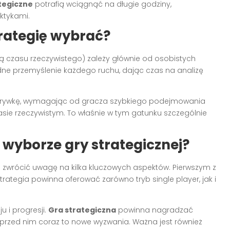
tegiczne
potrafią wciągnąć na długie godziny,
ktykami.
trategię wybrać?
ią czasu rzeczywistego) zależy głównie od osobistych
adne przemyślenie każdego ruchu, dając czas na analizę
zgrywkę, wymagając od gracza szybkiego podejmowania
sie rzeczywistym. To właśnie w tym gatunku szczególnie
 wyborze gry strategicznej?
o zwrócić uwagę na kilka kluczowych aspektów. Pierwszym z
rategia powinna oferować zarówno tryb single player, jak i
 i progresji.
Gra strategiczna
powinna nagradzać
 przed nim coraz to nowe wyzwania. Ważna jest również