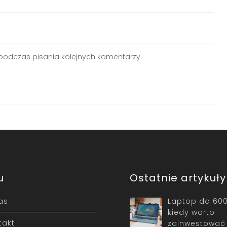
podczas pisania kolejnych komentarzy.
u
Ostatnie artykuły
as
Laptop do 600
kiedy warto
takt
zainwestować