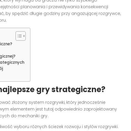
ejętności planowania i przewidywania konsekwencji
rać, by spędzić długie godziny przy angażującej rozgrywce,
ru.
iczne?
gicznej?
rategicznych
ój
ajlepsze gry strategiczne?
wać złożony system rozgrywki, który jednocześnie
owym elementem jest tutaj odpowiednio zaprojektowany
cych do mechaniki gry.
liwość wyboru różnych ścieżek rozwoju i stylów rozgrywki.