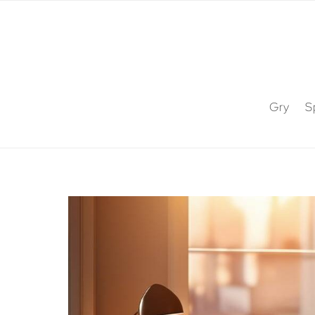
Gry
S