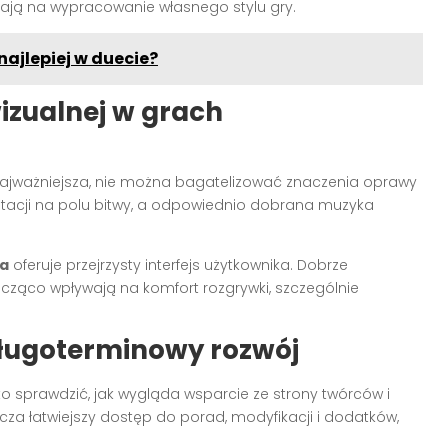
ją na wypracowanie własnego stylu gry.
najlepiej w duecie?
izualnej w grach
najważniejsza, nie można bagatelizować znaczenia oprawy
ntacji na polu bitwy, a odpowiednio dobrana muzyka
na
oferuje przejrzysty interfejs użytkownika. Dobrze
acząco wpływają na komfort rozgrywki, szczególnie
długoterminowy rozwój
rto sprawdzić, jak wygląda wsparcie ze strony twórców i
za łatwiejszy dostęp do porad, modyfikacji i dodatków,