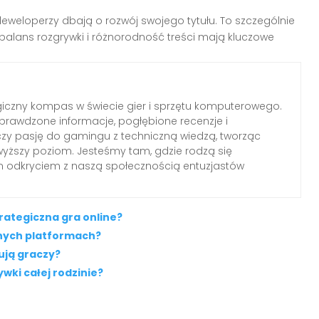
deweloperzy dbają o rozwój swojego tytułu. To szczególnie
 balans rozgrywki i różnorodność treści mają kluczowe
iczny kompas w świecie gier i sprzętu komputerowego.
rawdzone informacje, pogłębione recenzje i
czy pasję do gamingu z techniczną wiedzą, tworząc
wyższy poziom. Jesteśmy tam, gdzie rodzą się
ym odkryciem z naszą społecznością entuzjastów
rategiczna gra online?
żnych platformach?
ują graczy?
wki całej rodzinie?