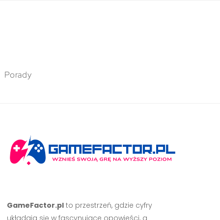
Porady
GameFactor.pl
to przestrzeń, gdzie cyfry
układają się w fascynujące opowieści, a