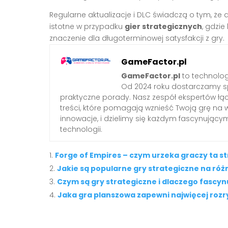
Regularne aktualizacje i DLC świadczą o tym, że 
istotne w przypadku
gier strategicznych
, gdzie
znaczenie dla długoterminowej satysfakcji z gry.
GameFactor.pl
GameFactor.pl
to technolog
Od 2024 roku dostarczamy sp
praktyczne porady. Nasz zespół ekspertów łą
treści, które pomagają wznieść Twoją grę na 
innowacje, i dzielimy się każdym fascynując
technologii.
Forge of Empires – czym urzeka graczy ta st
Jakie są popularne gry strategiczne na ró
Czym są gry strategiczne i dlaczego fascyn
Jaka gra planszowa zapewni najwięcej rozry