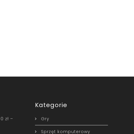
Kategorie
0 zł –
Gry
Sprzęt komputerowy