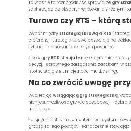
To właśnie ta różnorodność sprawia, że
gry stra
zachęcając do eksperymentowania z różnymi ta
Turowa czy RTS – którą s
Wybór między
strategią turową
a
RTS
(strateg
preferencji. Strategie turowe pozwalają na dokł
sytuacji i planowanie kolejnych posunięć.
Z kolei
gry RTS
oferują bardziej dynamiczną ro
decyzji i sprawnego zarządzania zasobami w cza
istotne stają się umiejętności multitaskingu.
Na co zwrócić uwagę przy
Wybierając
wciągającą grę strategiczną
, wart
nich jest możliwość gry wieloosobowej – dobra st
multiplayer.
Kolejnym istotnym elementem jest system rozwoju
gracza za jego postępy, jednocześnie stawiając