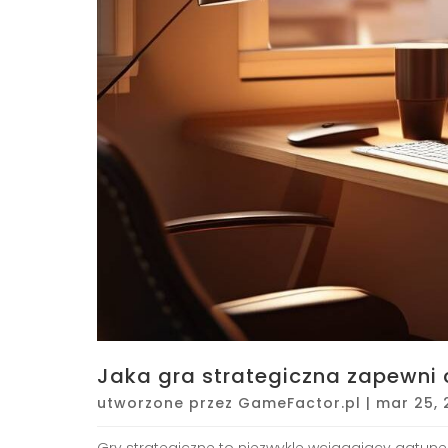
Jaka gra strategiczna zapewni 
utworzone przez
GameFactor.pl
|
mar 25, 
Gry strategiczne to niezwykle wciągający gatune