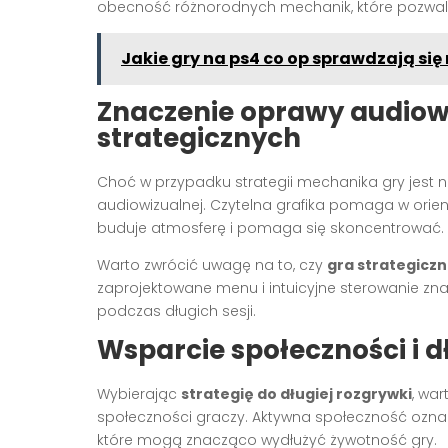
obecność różnorodnych mechanik, które pozwala
Jakie gry na ps4 co op sprawdzają się 
Znaczenie oprawy audiow
strategicznych
Choć w przypadku strategii mechanika gry jest 
audiowizualnej. Czytelna grafika pomaga w orie
buduje atmosferę i pomaga się skoncentrować.
Warto zwrócić uwagę na to, czy
gra strategicz
zaprojektowane menu i intuicyjne sterowanie zn
podczas długich sesji.
Wsparcie społeczności i 
Wybierając
strategię do długiej rozgrywki
, wa
społeczności graczy. Aktywna społeczność oznac
które mogą znacząco wydłużyć żywotność gry.