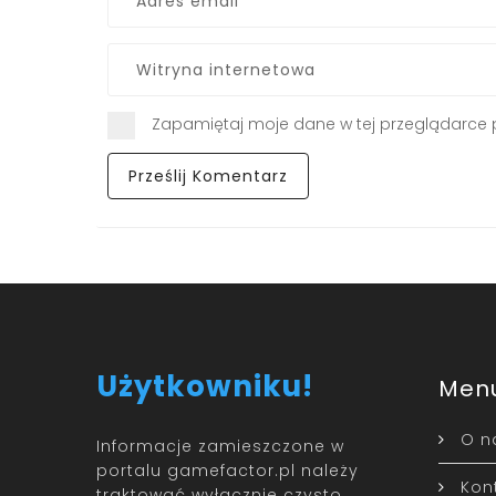
Zapamiętaj moje dane w tej przeglądarce 
Użytkowniku!
Men
O n
Informacje zamieszczone w
portalu gamefactor.pl należy
Kon
traktować wyłącznie czysto