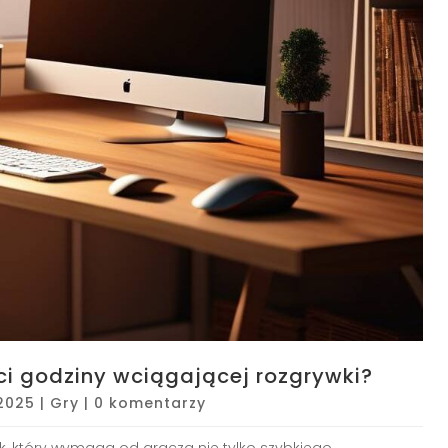
ci godziny wciągającej rozgrywki?
2025
|
Gry
|
0 komentarzy
k, który wymaga od gracza nie tylko szybkiego