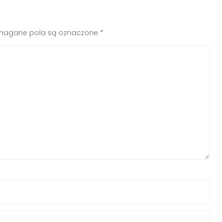
agane pola są oznaczone
*