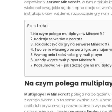
odpowiedni
serwer Minecraft
. W tym artykule 
wieloosobową, jakie są dostępne opcje serwerów
instrukcja ułatwi każdemu rozpoczęcie gry na mul
Spis treści
Na czym polega multiplayer w Minecraft?
Rodzaje serwerów Minecraft
Jak dołączyć do gry na serwerze Minecraft?
Tworzenie własnego serwera i gra ze znajomy
Wymagania i zależności gry multiplayer
Trendy w grze multiplayer Minecraft
Podsumowanie – jak zacząć grę na multiplaye
Na czym polega multiplay
Multiplayer w Minecraft
polega na połączeniu s
z całego świata lub ta sama lokalna sieć. Można
osób, lub prywatnych, przeznaczonych wyłączni
rozwiązaniem są również
serwery Realm
, umożl