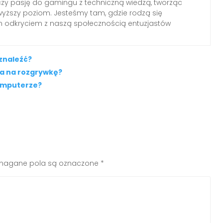
czy pasję do gamingu z techniczną wiedzą, tworząc
wyższy poziom. Jesteśmy tam, gdzie rodzą się
ym odkryciem z naszą społecznością entuzjastów
 znaleźć?
wa na rozgrywkę?
omputerze?
agane pola są oznaczone
*