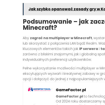
Jak szybko opanować zasady gry w Ko
Podsumowanie – jak zaczą
Minecraft?
Aby
zagrać na multiplayer w Minecraft
, wysta
lub skorzystać z połączenia LAN bądź Realm. Waż
kluczowych elementów takich jak
IP serwera
i
ta
zarówno z bliskimi znajomymi, jak i globalną sp
indywidualnych preferencji użytkowników.
Pełne wykorzystanie możliwości multiplayer w Mi
ekscytujących wyzwań i kreatywnej zabawy w gro
opcji i dołączyć do jednej z najpopularniejszych
GameFactor.pl
GameFactor.pl
to technolog
Od 2024 roku dostarczamy sp