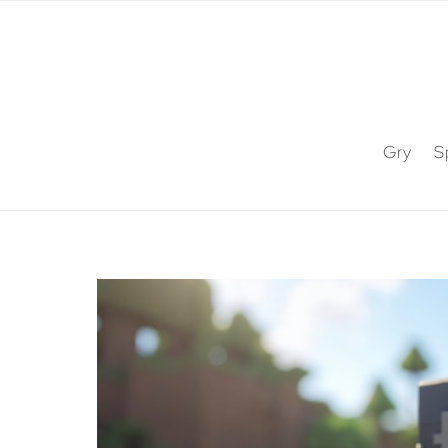
Gry
S