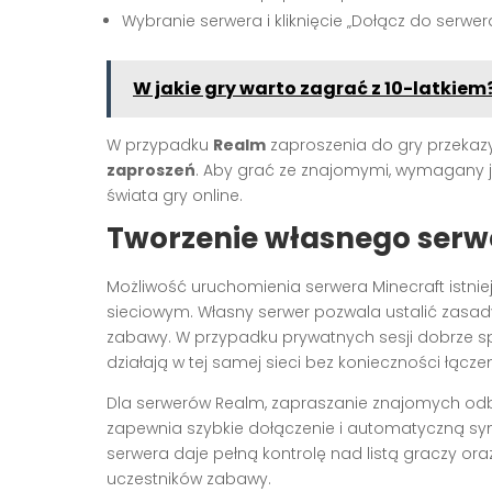
Wybranie serwera i kliknięcie „Dołącz do serwer
W jakie gry warto zagrać z 10-latkiem
W przypadku
Realm
zaproszenia do gry przeka
zaproszeń
. Aby grać ze znajomymi, wymagany 
świata gry online.
Tworzenie własnego serwe
Możliwość uruchomienia serwera Minecraft istni
sieciowym. Własny serwer pozwala ustalić zasad
zabawy. W przypadku prywatnych sesji dobrze 
działają w tej samej sieci bez konieczności łącze
Dla serwerów Realm, zapraszanie znajomych odbyw
zapewnia szybkie dołączenie i automatyczną syn
serwera daje pełną kontrolę nad listą graczy ora
uczestników zabawy.