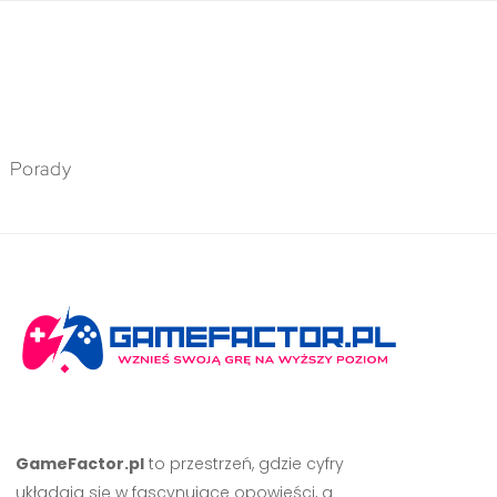
Porady
GameFactor.pl
to przestrzeń, gdzie cyfry
układają się w fascynujące opowieści, a