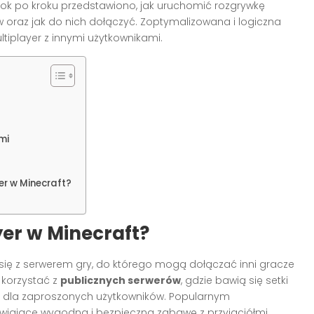
krok po kroku przedstawiono, jak uruchomić rozgrywkę
 oraz jak do nich dołączyć. Zoptymalizowana i logiczna
tiplayer z innymi użytkownikami.
mi
r w Minecraft?
er w Minecraft?
ię z serwerem gry, do którego mogą dołączać inni gracze
 korzystać z
publicznych serwerów
, gdzie bawią się setki
e dla zaproszonych użytkowników. Popularnym
iwiające wygodną i bezpieczną zabawę z przyjaciółmi.