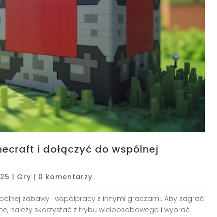
ecraft i dołączyć do wspólnej
025
|
Gry
|
0 komentarzy
ólnej zabawy i współpracy z innymi graczami. Aby zagrać
ne, należy skorzystać z trybu wieloosobowego i wybrać