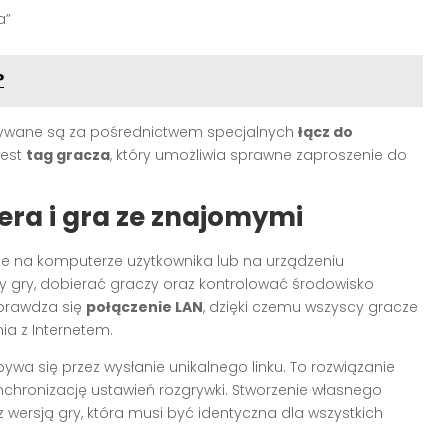
a”
?
zywane są za pośrednictwem specjalnych
łącz do
jest
tag gracza
, który umożliwia sprawne zaproszenie do
ra i gra ze znajomymi
eje na komputerze użytkownika lub na urządzeniu
y gry, dobierać graczy oraz kontrolować środowisko
sprawdza się
połączenie LAN
, dzięki czemu wszyscy gracze
nia z Internetem.
a się przez wysłanie unikalnego linku. To rozwiązanie
chronizację ustawień rozgrywki. Stworzenie własnego
z wersją gry, która musi być identyczna dla wszystkich