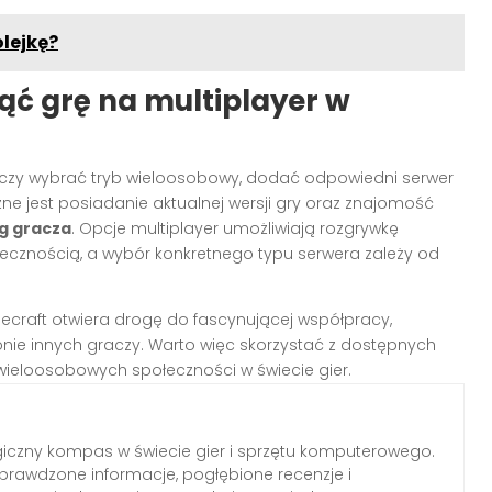
lejkę?
ć grę na multiplayer w
rczy wybrać tryb wieloosobowy, dodać odpowiedni serwer
ne jest posiadanie aktualnej wersji gry oraz znajomość
g gracza
. Opcje multiplayer umożliwiają rozgrywkę
ołecznością, a wybór konkretnego typu serwera zależy od
necraft otwiera drogę do fascynującej współpracy,
nie innych graczy. Warto więc skorzystać z dostępnych
 wieloosobowych społeczności w świecie gier.
iczny kompas w świecie gier i sprzętu komputerowego.
rawdzone informacje, pogłębione recenzje i