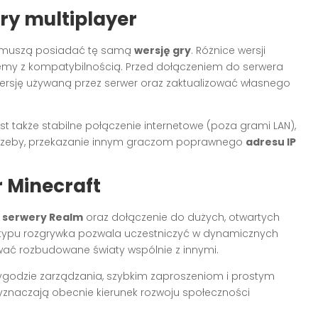
ry multiplayer
ze muszą posiadać tę samą
wersję gry
. Różnice wersji
emy z kompatybilnością. Przed dołączeniem do serwera
ersję używaną przez serwer oraz zaktualizować własnego
 także stabilne połączenie internetowe (poza grami LAN),
potrzeby, przekazanie innym graczom poprawnego
adresu IP
r Minecraft
ą
serwery Realm
oraz dołączenie do dużych, otwartych
 typu rozgrywka pozwala uczestniczyć w dynamicznych
ać rozbudowane światy wspólnie z innymi.
wygodzie zarządzania, szybkim zaproszeniom i prostym
yznaczają obecnie kierunek rozwoju społeczności