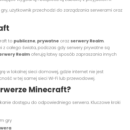
ry, użytkownik przechodzi do zarządzania serwerami oraz
aft
aft to
publiczne
,
prywatne
oraz
serwery Realm
.
i z całego świata, podczas gdy serwery prywatne są
erwery Realm
oferują łatwy sposób zapraszania innych
rę w lokalnej sieci domowej, gdzie internet nie jest
ość w tej samej sieci Wi-Fi lub przewodowej.
erwerze Minecraft?
yskanie dostępu do odpowiedniego serwera. Kluczowe kroki
m gry
rwera