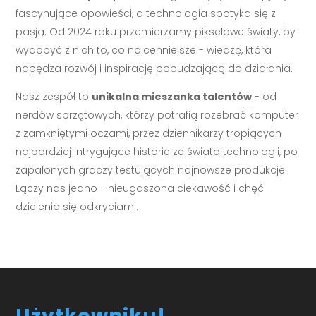
fascynujące opowieści, a technologia spotyka się z
pasją. Od 2024 roku przemierzamy pikselowe światy, by
wydobyć z nich to, co najcenniejsze - wiedzę, która
napędza rozwój i inspirację pobudzającą do działania.
Nasz zespół to
unikalna mieszanka talentów
- od
nerdów sprzętowych, którzy potrafią rozebrać komputer
z zamkniętymi oczami, przez dziennikarzy tropiących
najbardziej intrygujące historie ze świata technologii, po
zapalonych graczy testujących najnowsze produkcje.
Łączy nas jedno - nieugaszona ciekawość i chęć
dzielenia się odkryciami.