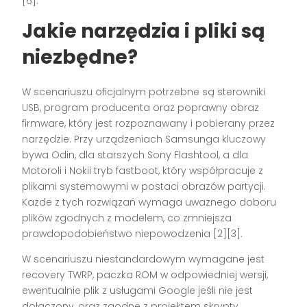
[6].
Jakie narzędzia i pliki są
niezbędne?
W scenariuszu oficjalnym potrzebne są sterowniki
USB, program producenta oraz poprawny obraz
firmware, który jest rozpoznawany i pobierany przez
narzędzie. Przy urządzeniach Samsunga kluczowy
bywa Odin, dla starszych Sony Flashtool, a dla
Motoroli i Nokii tryb fastboot, który współpracuje z
plikami systemowymi w postaci obrazów partycji.
Każde z tych rozwiązań wymaga uważnego doboru
plików zgodnych z modelem, co zmniejsza
prawdopodobieństwo niepowodzenia [2][3].
W scenariuszu niestandardowym wymagane jest
recovery TWRP, paczka ROM w odpowiedniej wersji,
ewentualnie plik z usługami Google jeśli nie jest
dołączony, oraz zgodne z projektem skrypty