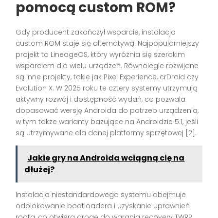
pomocą custom ROM?
Gdy producent zakończył wsparcie, instalacja
custom ROM staje się alternatywą. Najpopularniejszy
projekt to LineageOS, który wyróżnia się szerokim
wsparciem dla wielu urządzeń. Równolegle rozwijane
są inne projekty, takie jak Pixel Experience, crDroid czy
Evolution X. W 2025 roku te cztery systemy utrzymują
aktywny rozwój i dostępność wydań, co pozwala
dopasować wersję Androida do potrzeb urządzenia,
w tym także warianty bazujące na Androidzie 5.1, jeśli
są utrzymywane dla danej platformy sprzętowej [2].
Jakie gry na Androida wciągną cię na
dłużej?
Instalacja niestandardowego systemu obejmuje
odblokowanie bootloadera i uzyskanie uprawnień
roota, co otwiera drogę do wgrania recovery TWRP