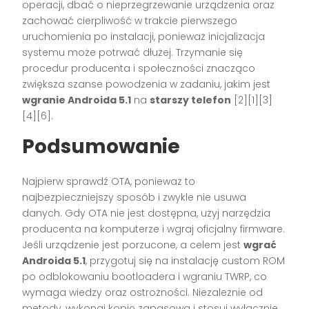
operacji, dbać o nieprzegrzewanie urządzenia oraz
zachować cierpliwość w trakcie pierwszego
uruchomienia po instalacji, ponieważ inicjalizacja
systemu może potrwać dłużej. Trzymanie się
procedur producenta i społeczności znacząco
zwiększa szanse powodzenia w zadaniu, jakim jest
wgranie Androida 5.1
na
starszy telefon
[2][1][3]
[4][6].
Podsumowanie
Najpierw sprawdź OTA, ponieważ to
najbezpieczniejszy sposób i zwykle nie usuwa
danych. Gdy OTA nie jest dostępna, użyj narzędzia
producenta na komputerze i wgraj oficjalny firmware.
Jeśli urządzenie jest porzucone, a celem jest
wgrać
Androida 5.1
, przygotuj się na instalację custom ROM
po odblokowaniu bootloadera i wgraniu TWRP, co
wymaga wiedzy oraz ostrożności. Niezależnie od
metody, wykonaj kopię zapasową i stosuj wyłącznie