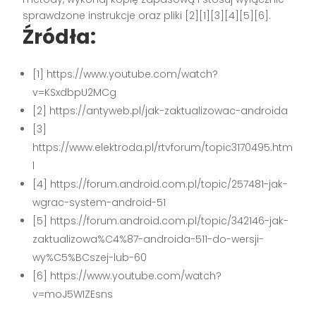
sprawdzone instrukcje oraz pliki [2][1][3][4][5][6].
Źródła:
[1] https://www.youtube.com/watch?
v=KSxdbpU2MCg
[2] https://antyweb.pl/jak-zaktualizowac-androida
[3]
https://www.elektroda.pl/rtvforum/topic3170495.htm
l
[4] https://forum.android.com.pl/topic/257481-jak-
wgrac-system-android-51
[5] https://forum.android.com.pl/topic/342146-jak-
zaktualizowa%C4%87-androida-511-do-wersji-
wy%C5%BCszej-lub-60
[6] https://www.youtube.com/watch?
v=moJ5WIZEsns