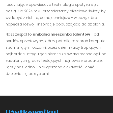
fascynujące opowieści, a technologia spotyka się z
pasją. Od 2024 roku przemierzamy pikselowe światy, by
wydobyć z nich to, co najcenniejsze - wiedzę, która
napędza rozwój i inspirację pobudzającą do działania.
Nasz zespół to
unikalna mieszanka talentów
- od
nerdów sprzętowych, którzy potrafią rozebrać komputer
z zamkniętymi oczami, przez dziennikarzy tropiących
najbardziej intrygujące historie ze świata technologii, po
zapalonych graczy testujących najnowsze produkcje.
Łączy nas jedno - nieugaszona ciekawość i chęć
dzielenia się odkryciami.
Użytkowniku!