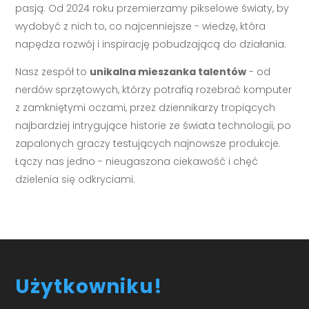
pasją. Od 2024 roku przemierzamy pikselowe światy, by
wydobyć z nich to, co najcenniejsze - wiedzę, która
napędza rozwój i inspirację pobudzającą do działania.
Nasz zespół to
unikalna mieszanka talentów
- od
nerdów sprzętowych, którzy potrafią rozebrać komputer
z zamkniętymi oczami, przez dziennikarzy tropiących
najbardziej intrygujące historie ze świata technologii, po
zapalonych graczy testujących najnowsze produkcje.
Łączy nas jedno - nieugaszona ciekawość i chęć
dzielenia się odkryciami.
Użytkowniku!