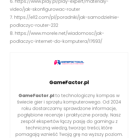
https://www.play.pl/play-expert/materialy-
video/jak-skonfigurowac-router
https://el12.com/pl/poradniki/jak-samodzielnie-
podlaczyc-router-232
https://www.morele.net/wiadomosc/jak-
podlaczyc-internet-do-komputera/17693/
GameFactor.pl
GameFactor.pl
to technologiczny kompas w
świecie gier i sprzętu komputerowego. Od 2024
roku dostarczamy sprawdzone informacje,
pogłębione recenzje i praktyczne porady. Nasz
zespół ekspertów łączy pasję do gamingu z
techniczną wiedzą, tworząc treści, które
pomagają wznieść Twoją grę na wyższy poziom.