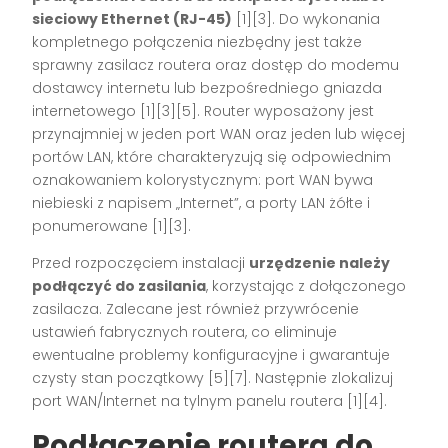
sieciowy Ethernet (RJ-45)
[1][3]
. Do wykonania
kompletnego połączenia niezbędny jest także
sprawny zasilacz routera oraz dostęp do modemu
dostawcy internetu lub bezpośredniego gniazda
internetowego
[1][3][5]
. Router wyposażony jest
przynajmniej w jeden port WAN oraz jeden lub więcej
portów LAN, które charakteryzują się odpowiednim
oznakowaniem kolorystycznym: port WAN bywa
niebieski z napisem „Internet”, a porty LAN żółte i
ponumerowane
[1][3]
.
Przed rozpoczęciem instalacji
urzędzenie należy
podłączyć do zasilania
, korzystając z dołączonego
zasilacza. Zalecane jest również przywrócenie
ustawień fabrycznych routera, co eliminuje
ewentualne problemy konfiguracyjne i gwarantuje
czysty stan początkowy
[5][7]
. Następnie zlokalizuj
port WAN/Internet na tylnym panelu routera
[1][4]
.
Podłączenie routera do