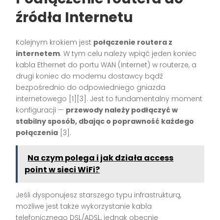
źródła Internetu
Kolejnym krokiem jest
połączenie routera z
internetem
. W tym celu należy wpiąć jeden koniec
kabla Ethernet do portu WAN (Internet) w routerze, a
drugi koniec do modemu dostawcy bądź
bezpośrednio do odpowiedniego gniazda
internetowego
[1][3]
. Jest to fundamentalny moment
konfiguracji —
przewody należy podłączyć w
stabilny sposób, dbając o poprawność każdego
połączenia
[3]
.
Na czym polega i jak działa access
point w sieci WiFi?
Jeśli dysponujesz starszego typu infrastrukturą,
możliwe jest także wykorzystanie kabla
telefonicznego DSL/ADSL, jednak obecnie