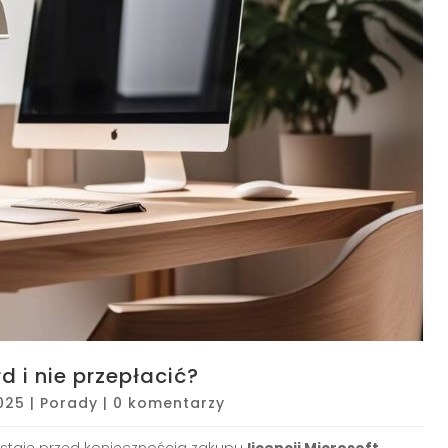
d i nie przepłacić?
025
|
Porady
|
0 komentarzy
 staje przed koniecznością zakupu
licencji Microsoft