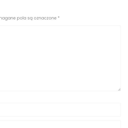
agane pola są oznaczone
*