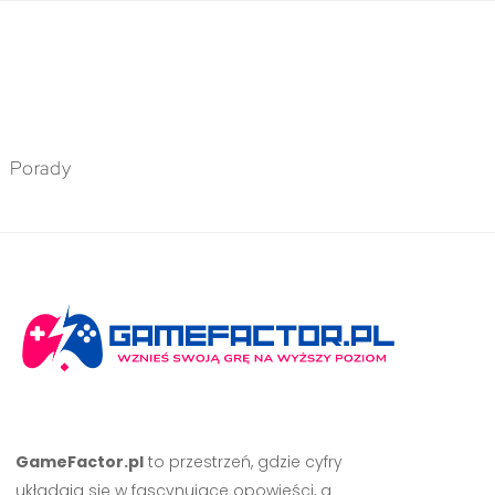
Porady
GameFactor.pl
to przestrzeń, gdzie cyfry
układają się w fascynujące opowieści, a