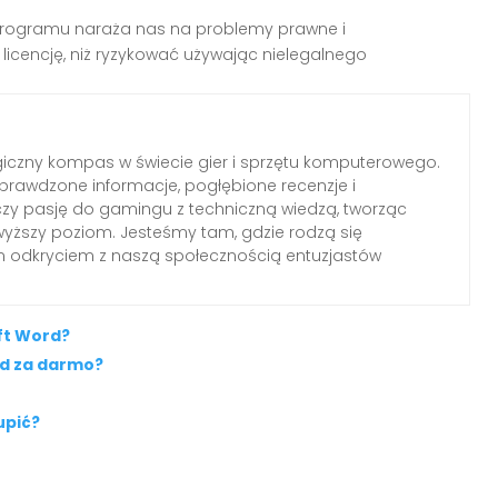
i programu naraża nas na problemy prawne i
 licencję, niż ryzykować używając nielegalnego
iczny kompas w świecie gier i sprzętu komputerowego.
rawdzone informacje, pogłębione recenzje i
czy pasję do gamingu z techniczną wiedzą, tworząc
wyższy poziom. Jesteśmy tam, gdzie rodzą się
ym odkryciem z naszą społecznością entuzjastów
ft Word?
rd za darmo?
upić?