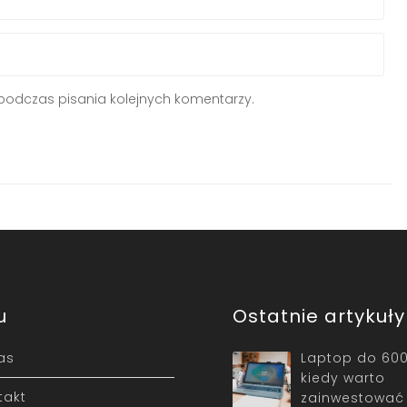
podczas pisania kolejnych komentarzy.
u
Ostatnie artykuły
as
Laptop do 600
kiedy warto
takt
zainwestować