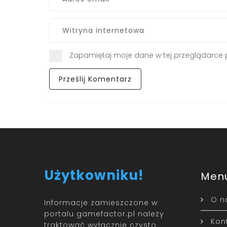
Zapamiętaj moje dane w tej przeglądarce 
Użytkowniku!
Men
O n
Informacje zamieszczone w
portalu gamefactor.pl należy
Kon
traktować wyłącznie czysto