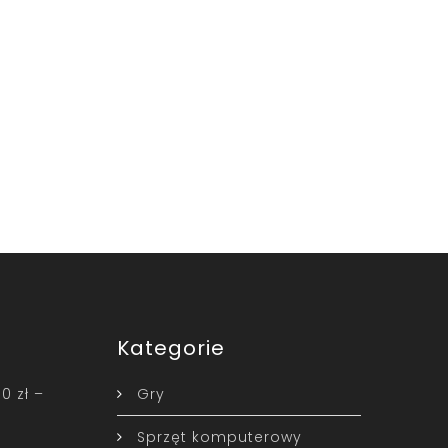
Kategorie
0 zł –
Gry
Sprzęt komputerowy