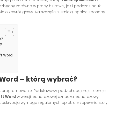
niezbędny zarówno w pracy biurowej, jak i podczas nauki.
wić o zawrót głowy. Na szczęście istnieją legalne sposoby
ć?
d?
oft Word
t Word – którą wybrać?
oje oprogramowanie. Podstawowy podział obejmuje licencje
oft Word
w wersji jednorazowej oznacza jednorazowy
subskrypcja wymaga regularnych opłat, ale zapewnia stały