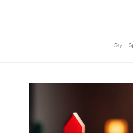
Gry
S