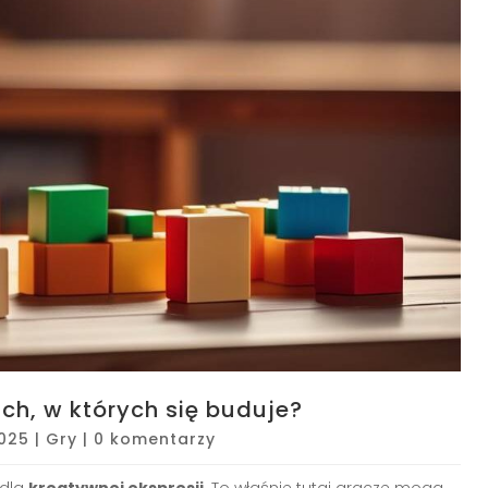
ch, w których się buduje?
2025
|
Gry
|
0 komentarzy
 dla
kreatywnej ekspresji
. To właśnie tutaj gracze mogą