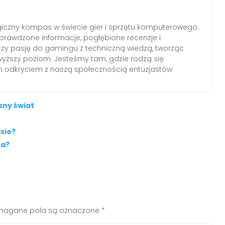
iczny kompas w świecie gier i sprzętu komputerowego.
rawdzone informacje, pogłębione recenzje i
czy pasję do gamingu z techniczną wiedzą, tworząc
wyższy poziom. Jesteśmy tam, gdzie rodzą się
ym odkryciem z naszą społecznością entuzjastów
sny świat
sie?
ka?
agane pola są oznaczone
*