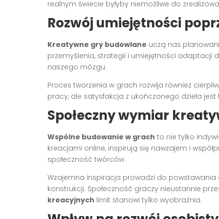
realnym świecie byłyby niemożliwe do zrealizowa
Rozwój umiejętności pop
Kreatywne gry budowlane
uczą nas planowani
przemyślenia, strategii i umiejętności adaptacji 
naszego mózgu.
Proces tworzenia w grach rozwija również cierpli
pracy, ale satysfakcja z ukończonego dzieła jest
Społeczny wymiar kreat
Wspólne budowanie w grach
to nie tylko indy
kreacjami online, inspirują się nawzajem i współ
społeczność twórców.
Wzajemna inspiracja prowadzi do powstawania 
konstrukcji. Społeczność graczy nieustannie prz
kreacyjnych
limit stanowi tylko wyobraźnia.
Wpływ na rozwój osobisty