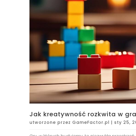
Jak kreatywność rozkwita w gra
utworzone przez
GameFactor.pl
|
sty 25, 
Gry, w których budujemy, to niezwykła przestrzeń