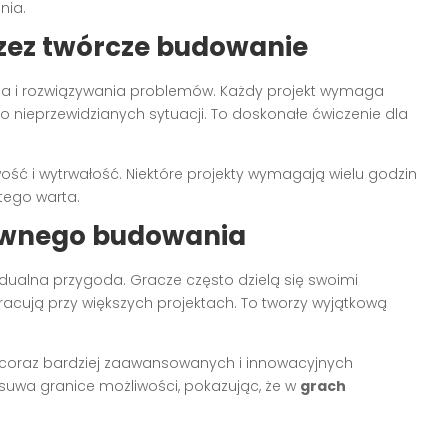
nia.
rzez twórcze budowanie
a i rozwiązywania problemów. Każdy projekt wymaga
do nieprzewidzianych sytuacji. To doskonałe ćwiczenie dla
wość i wytrwałość. Niektóre projekty wymagają wielu godzin
 tego warta.
ywnego budowania
widualna przygoda. Gracze często dzielą się swoimi
pracują przy większych projektach. To tworzy wyjątkową
coraz bardziej zaawansowanych i innowacyjnych
esuwa granice możliwości, pokazując, że w
grach