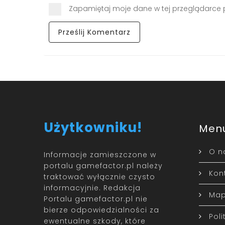
Zapamiętaj moje dane w tej przeglądarce 
Użytkowniku!
Men
O n
Informacje zamieszczone w
portalu gamefactor.pl należy
Kon
traktować wyłącznie czysto
informacyjnie. Redakcja
Map
Portalu gamefactor.pl nie
bierze odpowiedzialności za
Pol
ewentualne szkody, które