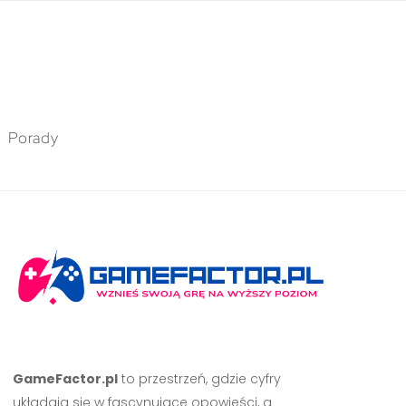
Porady
GameFactor.pl
to przestrzeń, gdzie cyfry
układają się w fascynujące opowieści, a