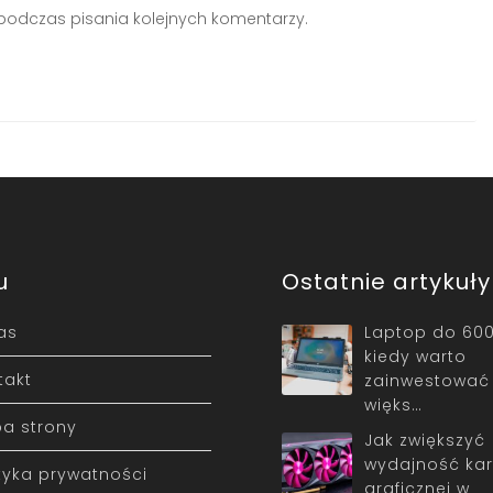
podczas pisania kolejnych komentarzy.
u
Ostatnie artykuły
as
Laptop do 600
kiedy warto
takt
zainwestować
więks…
a strony
Jak zwiększyć
wydajność kar
ityka prywatności
graficznej w