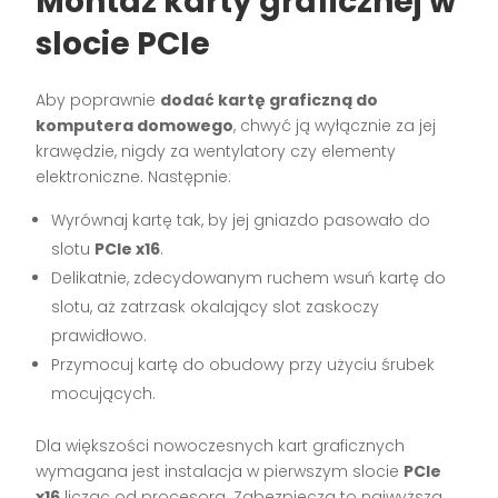
Montaż karty graficznej w
slocie PCIe
Aby poprawnie
dodać kartę graficzną do
komputera domowego
, chwyć ją wyłącznie za jej
krawędzie, nigdy za wentylatory czy elementy
elektroniczne. Następnie:
Wyrównaj kartę tak, by jej gniazdo pasowało do
slotu
PCIe x16
.
Delikatnie, zdecydowanym ruchem wsuń kartę do
slotu, aż zatrzask okalający slot zaskoczy
prawidłowo.
Przymocuj kartę do obudowy przy użyciu śrubek
mocujących.
Dla większości nowoczesnych kart graficznych
wymagana jest instalacja w pierwszym slocie
PCIe
x16
licząc od procesora. Zabezpiecza to najwyższą