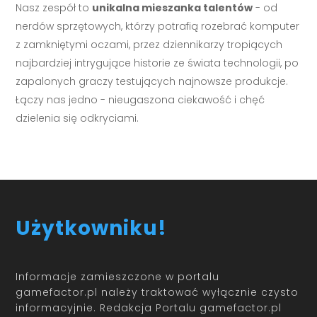
Nasz zespół to
unikalna mieszanka talentów
- od
nerdów sprzętowych, którzy potrafią rozebrać komputer
z zamkniętymi oczami, przez dziennikarzy tropiących
najbardziej intrygujące historie ze świata technologii, po
zapalonych graczy testujących najnowsze produkcje.
Łączy nas jedno - nieugaszona ciekawość i chęć
dzielenia się odkryciami.
Użytkowniku!
Informacje zamieszczone w portalu
gamefactor.pl należy traktować wyłącznie czysto
informacyjnie. Redakcja Portalu gamefactor.pl