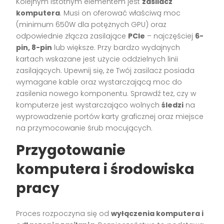
Kolejnym istotnym elementem jest
zasilacz
komputera
. Musi on oferować właściwą moc
(minimum 650W dla potężnych GPU) oraz
odpowiednie złącza zasilające
PCIe
– najczęściej
6-
pin, 8-pin
lub większe. Przy bardzo wydajnych
kartach wskazane jest użycie oddzielnych linii
zasilających. Upewnij się, że Twój zasilacz posiada
wymagane kable oraz wystarczającą moc do
zasilenia nowego komponentu. Sprawdź też, czy w
komputerze jest wystarczająco wolnych
śledzi
na
wyprowadzenie portów karty graficznej oraz miejsce
na przymocowanie śrub mocujących.
Przygotowanie
komputera i środowiska
pracy
Proces rozpoczyna się od
wyłączenia komputera i