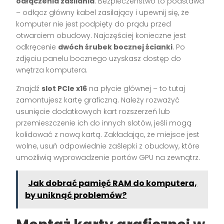
odłączenia zasilania
. Bezpieczeństwo to podstawa
– odłącz główny kabel zasilający i upewnij się, że
komputer nie jest podpięty do prądu przed
otwarciem obudowy. Najczęściej konieczne jest
odkręcenie
dwóch śrubek bocznej ścianki
. Po
zdjęciu panelu bocznego uzyskasz dostęp do
wnętrza komputera.
Znajdź
slot PCIe x16
na płycie głównej – to tutaj
zamontujesz kartę graficzną. Należy rozważyć
usunięcie dodatkowych kart rozszerzeń lub
przemieszczenie ich do innych slotów, jeśli mogą
kolidować z nową kartą. Zakładając, że miejsce jest
wolne, usuń odpowiednie zaślepki z obudowy, które
umożliwią wyprowadzenie portów GPU na zewnątrz.
Jak dobrać pamięć RAM do komputera,
by uniknąć problemów?