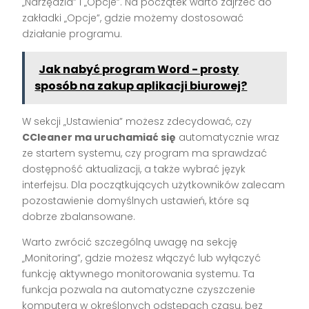
„Narzędzia” i „Opcje”. Na początek warto zajrzeć do
zakładki „Opcje”, gdzie możemy dostosować
działanie programu.
Jak nabyć program Word - prosty
sposób na zakup aplikacji biurowej?
W sekcji „Ustawienia” możesz zdecydować, czy
CCleaner ma uruchamiać się
automatycznie wraz
ze startem systemu, czy program ma sprawdzać
dostępność aktualizacji, a także wybrać język
interfejsu. Dla początkujących użytkowników zalecam
pozostawienie domyślnych ustawień, które są
dobrze zbalansowane.
Warto zwrócić szczególną uwagę na sekcję
„Monitoring”, gdzie możesz włączyć lub wyłączyć
funkcję aktywnego monitorowania systemu. Ta
funkcja pozwala na automatyczne czyszczenie
komputera w określonych odstępach czasu, bez