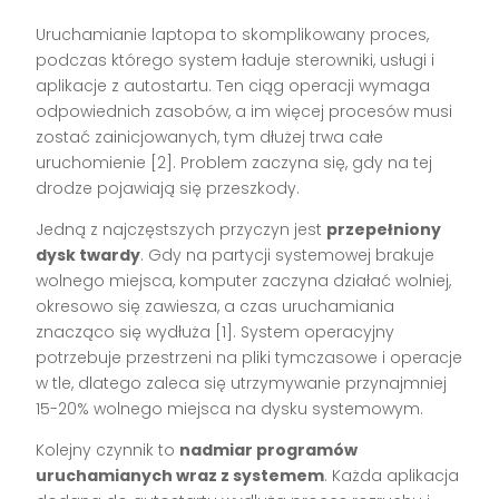
Uruchamianie laptopa to skomplikowany proces,
podczas którego system ładuje sterowniki, usługi i
aplikacje z autostartu. Ten ciąg operacji wymaga
odpowiednich zasobów, a im więcej procesów musi
zostać zainicjowanych, tym dłużej trwa całe
uruchomienie [2]. Problem zaczyna się, gdy na tej
drodze pojawiają się przeszkody.
Jedną z najczęstszych przyczyn jest
przepełniony
dysk twardy
. Gdy na partycji systemowej brakuje
wolnego miejsca, komputer zaczyna działać wolniej,
okresowo się zawiesza, a czas uruchamiania
znacząco się wydłuża [1]. System operacyjny
potrzebuje przestrzeni na pliki tymczasowe i operacje
w tle, dlatego zaleca się utrzymywanie przynajmniej
15-20% wolnego miejsca na dysku systemowym.
Kolejny czynnik to
nadmiar programów
uruchamianych wraz z systemem
. Każda aplikacja