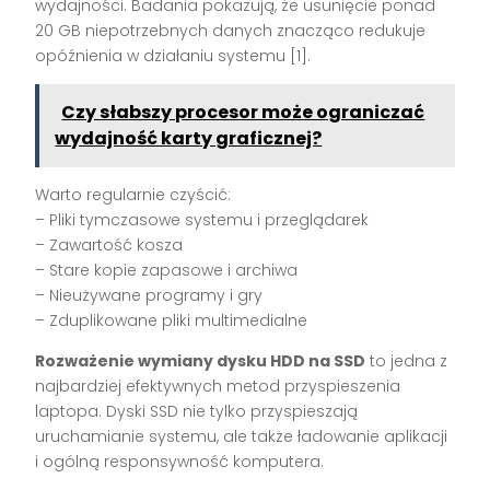
wydajności. Badania pokazują, że usunięcie ponad
20 GB niepotrzebnych danych znacząco redukuje
opóźnienia w działaniu systemu [1].
Czy słabszy procesor może ograniczać
wydajność karty graficznej?
Warto regularnie czyścić:
– Pliki tymczasowe systemu i przeglądarek
– Zawartość kosza
– Stare kopie zapasowe i archiwa
– Nieużywane programy i gry
– Zduplikowane pliki multimedialne
Rozważenie wymiany dysku HDD na SSD
to jedna z
najbardziej efektywnych metod przyspieszenia
laptopa. Dyski SSD nie tylko przyspieszają
uruchamianie systemu, ale także ładowanie aplikacji
i ogólną responsywność komputera.