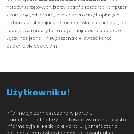
nerdów sprzętowych, którzy potrafią rozebrać komputer
z zamkniętymi oczami, przez dziennikarzy tropiących
najbardziej intrygujące historie ze świata technologii, po
zapalonych graczy testujących najnowsze produkcje.
Łączy nas jedno - nieugaszona ciekawość i chęć
dzielenia się odkryciami.
Użytkowniku!
Informacje zamieszczone w portalu
gamefactor.pl należy traktować wyłącznie czysto
informacyjnie. Redakcja Portalu gamefactor.pl
nie bierze odpowiedzialności za ewentualne