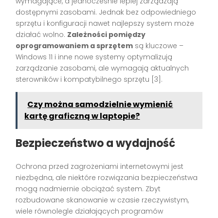
wymagające, a jednocześnie lepiej zarządzają
dostępnymi zasobami. Jednak bez odpowiedniego
sprzętu i konfiguracji nawet najlepszy system może
działać wolno.
Zależności pomiędzy
oprogramowaniem a sprzętem
są kluczowe –
Windows 11 i inne nowe systemy optymalizują
zarządzanie zasobami, ale wymagają aktualnych
sterowników i kompatybilnego sprzętu [3].
Czy można samodzielnie wymienić
kartę graficzną w laptopie?
Bezpieczeństwo a wydajność
Ochrona przed zagrożeniami internetowymi jest
niezbędna, ale niektóre rozwiązania bezpieczeństwa
mogą nadmiernie obciążać system. Zbyt
rozbudowane skanowanie w czasie rzeczywistym,
wiele równolegle działających programów