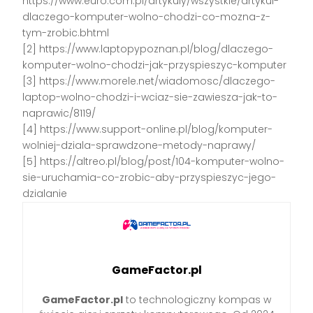
https://www.euro.com.pl/artykuly/wszystkie/artykul-
dlaczego-komputer-wolno-chodzi-co-mozna-z-
tym-zrobic.bhtml
[2] https://www.laptopypoznan.pl/blog/dlaczego-
komputer-wolno-chodzi-jak-przyspieszyc-komputer
[3] https://www.morele.net/wiadomosc/dlaczego-
laptop-wolno-chodzi-i-wciaz-sie-zawiesza-jak-to-
naprawic/8119/
[4] https://www.support-online.pl/blog/komputer-
wolniej-dziala-sprawdzone-metody-naprawy/
[5] https://altreo.pl/blog/post/104-komputer-wolno-
sie-uruchamia-co-zrobic-aby-przyspieszyc-jego-
dzialanie
GameFactor.pl
GameFactor.pl
to technologiczny kompas w