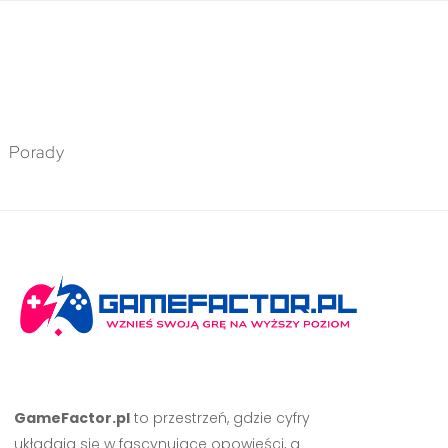
Porady
GameFactor.pl
to przestrzeń, gdzie cyfry
układają się w fascynujące opowieści, a