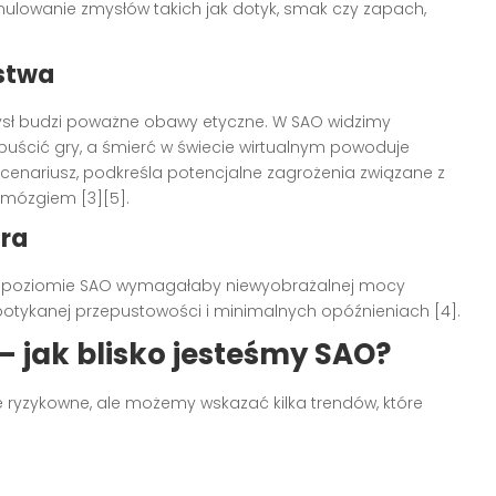
mulowanie zmysłów takich jak dotyk, smak czy zapach,
ństwa
mysł budzi poważne obawy etyczne. W SAO widzimy
uścić gry, a śmierć w świecie wirtualnym powoduje
y scenariusz, podkreśla potencjalne zagrożenia związane z
 mózgiem [3][5].
ura
a poziomie SAO wymagałaby niewyobrażalnej mocy
espotykanej przepustowości i minimalnych opóźnieniach [4].
 – jak blisko jesteśmy SAO?
ze ryzykowne, ale możemy wskazać kilka trendów, które