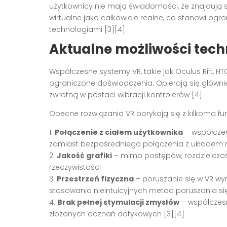
użytkownicy nie mają świadomości, że znajdują s
wirtualne jako całkowicie realne, co stanowi og
technologiami [3][4].
Aktualne możliwości tech
Współczesne systemy VR, takie jak Oculus Rift, HT
ograniczone doświadczenia. Opierają się głównie
zwrotną w postaci wibracji kontrolerów [4].
Obecne rozwiązania VR borykają się z kilkoma 
1.
Połączenie z ciałem użytkownika
– współczes
zamiast bezpośredniego połączenia z układe
2.
Jakość grafiki
– mimo postępów, rozdzielczoś
rzeczywistości
3.
Przestrzeń fizyczna
– poruszanie się w VR wy
stosowania nieintuicyjnych metod poruszania si
4.
Brak pełnej stymulacji zmysłów
– współczes
złożonych doznań dotykowych [3][4]