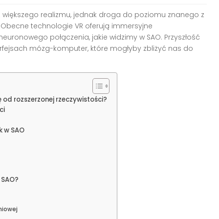
az większego realizmu, jednak droga do poziomu znanego z
. Obecne technologie VR oferują immersyjne
neuronowego połączenia, jakie widzimy w SAO. Przyszłość
rfejsach mózg-komputer, które mogłyby zbliżyć nas do
ię od rozszerzonej rzeczywistości?
ci
k w SAO
y SAO?
niowej