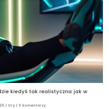
zie kiedyś tak realistyczna jak w
025
|
Gry
|
0 komentarzy