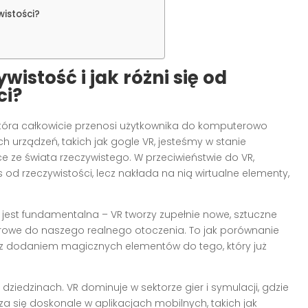
wistości?
wistość i jak różni się od
ci?
która całkowicie przenosi użytkownika do komputerowo
rządzeń, takich jak gogle VR, jesteśmy w stanie
e ze świata rzeczywistego. W przeciwieństwie do VR,
 od rzeczywistości, lecz nakłada na nią wirtualne elementy,
est fundamentalna – VR tworzy zupełnie nowe, sztuczne
rowe do naszego realnego otoczenia. To jak porównanie
 z dodaniem magicznych elementów do tego, który już
ziedzinach. VR dominuje w sektorze gier i symulacji, gdzie
dza się doskonale w aplikacjach mobilnych, takich jak