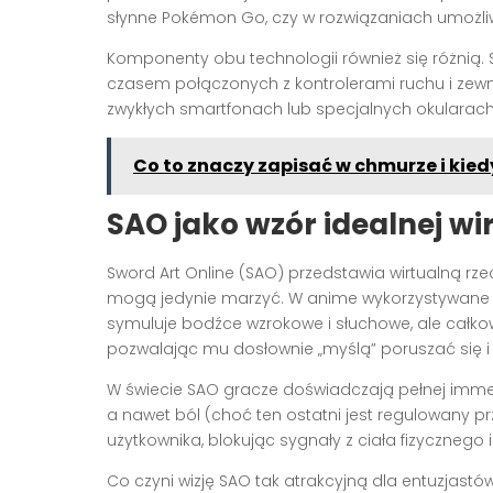
słynne Pokémon Go, czy w rozwiązaniach umożliw
Komponenty obu technologii również się różnią
czasem połączonych z kontrolerami ruchu i zewn
zwykłych smartfonach lub specjalnych okularach,
Co to znaczy zapisać w chmurze i kied
SAO jako wzór idealnej wi
Sword Art Online (SAO) przedstawia wirtualną rz
mogą jedynie marzyć. W anime wykorzystywane je
symuluje bodźce wzrokowe i słuchowe, ale całko
pozwalając mu dosłownie „myślą” poruszać się i
W świecie SAO gracze doświadczają pełnej imme
a nawet ból (choć ten ostatni jest regulowany 
użytkownika, blokując sygnały z ciała fizycznego i
Co czyni wizję SAO tak atrakcyjną dla entuzjast