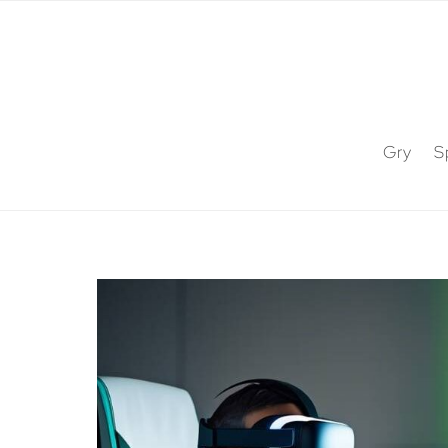
Gry
S