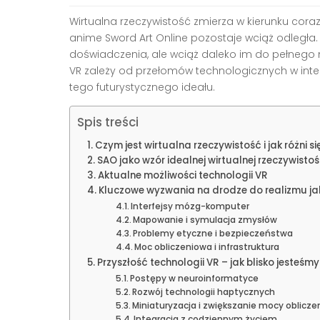
Wirtualna rzeczywistość zmierza w kierunku cor
anime Sword Art Online pozostaje wciąż odległa
doświadczenia, ale wciąż daleko im do pełnego 
VR zależy od przełomów technologicznych w inte
tego futurystycznego ideału.
Spis treści
Czym jest wirtualna rzeczywistość i jak różni s
SAO jako wzór idealnej wirtualnej rzeczywistoś
Aktualne możliwości technologii VR
Kluczowe wyzwania na drodze do realizmu ja
Interfejsy mózg-komputer
Mapowanie i symulacja zmysłów
Problemy etyczne i bezpieczeństwa
Moc obliczeniowa i infrastruktura
Przyszłość technologii VR – jak blisko jesteśm
Postępy w neuroinformatyce
Rozwój technologii haptycznych
Miniaturyzacja i zwiększanie mocy oblicze
Integracja z codziennym życiem