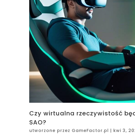
Czy wirtualna rzeczywistość będ
SAO?
utworzone przez
GameFactor.pl
|
kwi 3, 2