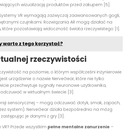
iających wizualizację produktów przed zakupem [5].
. Systemy VR wymagają zazwyczaj zaawansowanych gogli,
ętrznymi czujnikami. Rozwiązania AR mogą działać na
 które pozostawiają widoczność świata rzeczywistego [1].
y warto z tego korzystać?
rtualnej rzeczywistości
eczywistość na poziomie, o którym współcześni inżynierowie
st urządzenie o nazwie NerveGear, które nie tylko
wicie przechwytuje sygnały neuronowe użytkownika,
 odczuwać w wirtualnym świecie [3].
rsji sensorycznej – mogą odczuwać dotyk, smak, zapach,
przez system). NerveGear działa bezpośrednio na mózg
 zastępując je danymi z gry [3].
ów VR? Przede wszystkim
pełne mentalne zanurzenie
–