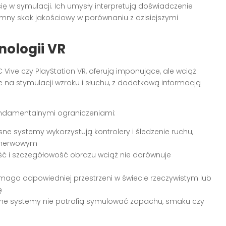
ię w symulacji. Ich umysły interpretują doświadczenie
romny skok jakościowy w porównaniu z dzisiejszymi
nologii VR
C Vive czy PlayStation VR, oferują imponujące, ale wciąż
 na stymulacji wzroku i słuchu, z dodatkową informacją
fundamentalnymi ograniczeniami:
ne systemy wykorzystują kontrolery i śledzenie ruchu,
m nerwowym
ć i szczegółowość obrazu wciąż nie dorównuje
maga odpowiedniej przestrzeni w świecie rzeczywistym lub
ę
ne systemy nie potrafią symulować zapachu, smaku czy