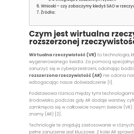
Wnioski – czy zobaczymy kiedyś SAO w rzeczy
Źródła:
Czym jest wirtualna rzeczy
rozszerzonej rzeczywistoś
Wirtualna rzeczywistość (VR)
to technologia, 
wygenerowanego świata. Za pomocą specjalnych u
zanurzyć się w cyberprzestrzeni, odcinając bodźc
rozszerzona rzeczywistość (AR)
nie odcina nas
wzbogacając nasze doświadczenie [1].
Podstawowa różnica między tymi technologiami j
środowisko, podczas gdy AR dodaje warstwy cyf
zamknięcia się w całkowicie nowym świecie (VR)
znamy (AR) [2].
Technologie te znajdują zastosowanie w różnych d
pełne zanurzenie jest kluczowe. Z kolei AR spraw